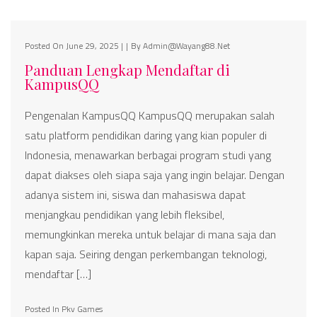
Posted On
June 29, 2025 |
|
By
Admin@wayang88.net
Panduan Lengkap Mendaftar di
KampusQQ
Pengenalan KampusQQ KampusQQ merupakan salah
satu platform pendidikan daring yang kian populer di
Indonesia, menawarkan berbagai program studi yang
dapat diakses oleh siapa saja yang ingin belajar. Dengan
adanya sistem ini, siswa dan mahasiswa dapat
menjangkau pendidikan yang lebih fleksibel,
memungkinkan mereka untuk belajar di mana saja dan
kapan saja. Seiring dengan perkembangan teknologi,
mendaftar […]
Posted In
Pkv Games