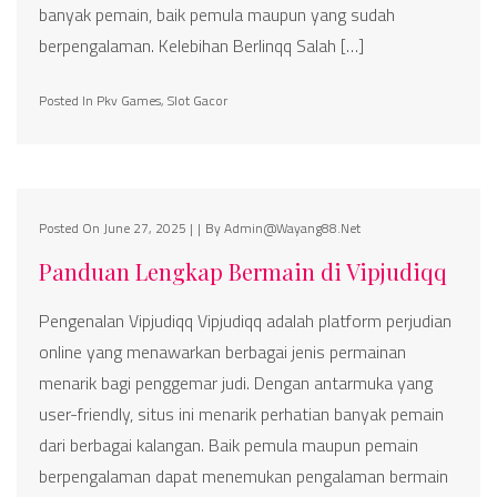
banyak pemain, baik pemula maupun yang sudah
berpengalaman. Kelebihan Berlinqq Salah […]
Posted In
Pkv Games
,
Slot Gacor
Posted On
June 27, 2025 |
|
By
Admin@wayang88.net
Panduan Lengkap Bermain di Vipjudiqq
Pengenalan Vipjudiqq Vipjudiqq adalah platform perjudian
online yang menawarkan berbagai jenis permainan
menarik bagi penggemar judi. Dengan antarmuka yang
user-friendly, situs ini menarik perhatian banyak pemain
dari berbagai kalangan. Baik pemula maupun pemain
berpengalaman dapat menemukan pengalaman bermain