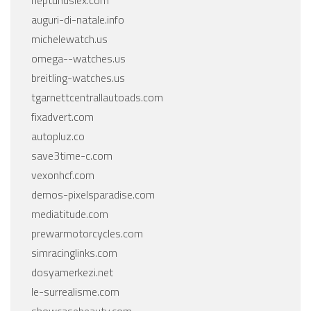
auguri-di-natale.info
michelewatch.us
omega--watches.us
breitling-watches.us
tgarnettcentrallautoads.com
fixadvert.com
autopluz.co
save3time-c.com
vexonhcf.com
demos-pixelsparadise.com
mediatitude.com
prewarmotorcycles.com
simracinglinks.com
dosyamerkezi.net
le-surrealisme.com
showcasebeauty.com