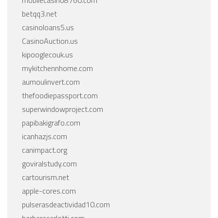
betqq3.net
casinoloans5.us
CasinoAuction.us
kipooglecouk.us
mykitchennhome.com
aumoulinvert.com
thefoodiepassport.com
superwindowproject.com
papibakigrafo.com
icanhazjs.com
canimpact.org
goviralstudy.com
cartourism.net
apple-cores.com
pulserasdeactividad10.com
barbaracarlotti.com