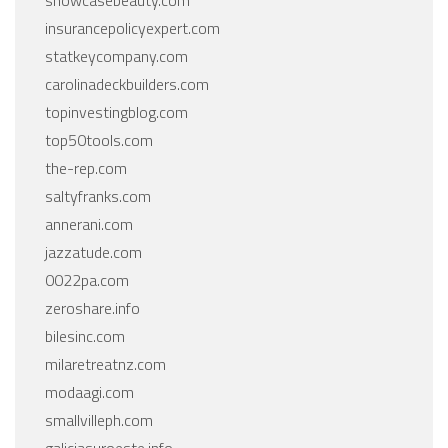
insurancepolicyexpert.com
statkeycompany.com
carolinadeckbuilders.com
topinvestingblog.com
top50tools.com
the-rep.com
saltyfranks.com
annerani.com
jazzatude.com
0022pa.com
zeroshare.info
bilesinc.com
milaretreatnz.com
modaagi.com
smallvilleph.com
galiciasuroeste.info