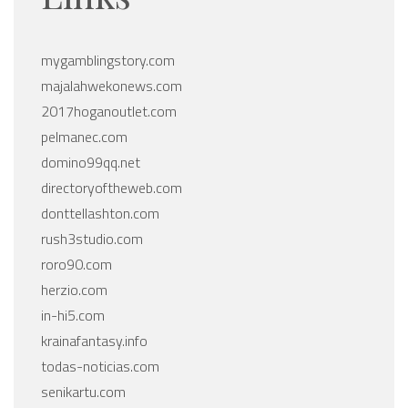
mygamblingstory.com
majalahwekonews.com
2017hoganoutlet.com
pelmanec.com
domino99qq.net
directoryoftheweb.com
donttellashton.com
rush3studio.com
roro90.com
herzio.com
in-hi5.com
krainafantasy.info
todas-noticias.com
senikartu.com