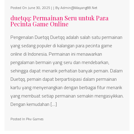
Posted On
June 30, 2025 |
|
By
Admin@wayang88.net
duetqq: Permainan Seru untuk Para
Pecinta Game Online
Pengenalan Duetqq Duetqq adalah salah satu permainan
yang sedang populer di kalangan para pecinta game
online di Indonesia. Permainan ini menawarkan
pengalaman bermain yang seru dan mendebarkan,
sehingga dapat menarik perhatian banyak pemain. Dalam
Duetqq, pemain dapat berpartisipasi dalam permainan
kartu yang menyenangkan dengan berbagai fitur menarik
yang membuat setiap permainan semakin mengasyikkan.
Dengan kemudahan […]
Posted In
Pkv Games