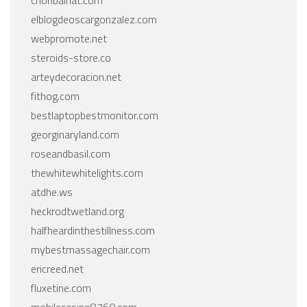
elblogdeoscargonzalez.com
webpromote.net
steroids-store.co
arteydecoracion.net
fithog.com
bestlaptopbestmonitor.com
georginaryland.com
roseandbasil.com
thewhitewhitelights.com
atdhe.ws
heckrodtwetland.org
halfheardinthestillness.com
mybestmassagechair.com
ericreed.net
fluxetine.com
mobilecasino8760.com