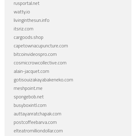
rusportal.net
watty.io
livinginthesun.info
itsriz.com
cargoods.shop
capetownacupuncture.com
bitcoinvideospro.com
cosmiccrowcollective.com
alain-jacquet.com
gotisouizakayabakeneko.com
meshpoint.me
spongebob.net
busyboxintl.com
auttayanratchapak.com
postcoffeebarva.com
elteatromilliondollar.com