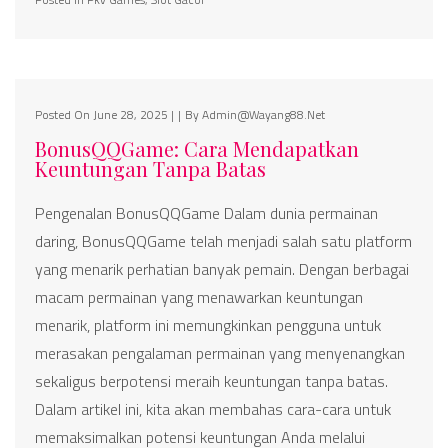
Posted On
June 28, 2025 |
|
By
Admin@wayang88.net
BonusQQGame: Cara Mendapatkan
Keuntungan Tanpa Batas
Pengenalan BonusQQGame Dalam dunia permainan
daring, BonusQQGame telah menjadi salah satu platform
yang menarik perhatian banyak pemain. Dengan berbagai
macam permainan yang menawarkan keuntungan
menarik, platform ini memungkinkan pengguna untuk
merasakan pengalaman permainan yang menyenangkan
sekaligus berpotensi meraih keuntungan tanpa batas.
Dalam artikel ini, kita akan membahas cara-cara untuk
memaksimalkan potensi keuntungan Anda melalui