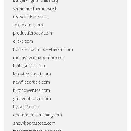
vallarpadathamma.net
realworldsize.com
teknolama.com
productforbaby.com
orb-z.com
fosterscoachhousetavern.com
mesasdecultivoonline.com
boilersnbits.com
latestviralpost.com
newfreearticle.com
blitzpowerusa.com
gardenofeaten.com
hycys05.com
onemoremilerunning.com
snowboardsteez.com
instagrambioforgirls.com