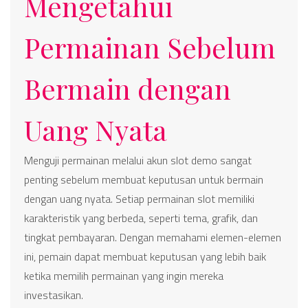
Mengetahui
Permainan Sebelum
Bermain dengan
Uang Nyata
Menguji permainan melalui akun slot demo sangat
penting sebelum membuat keputusan untuk bermain
dengan uang nyata. Setiap permainan slot memiliki
karakteristik yang berbeda, seperti tema, grafik, dan
tingkat pembayaran. Dengan memahami elemen-elemen
ini, pemain dapat membuat keputusan yang lebih baik
ketika memilih permainan yang ingin mereka
investasikan.