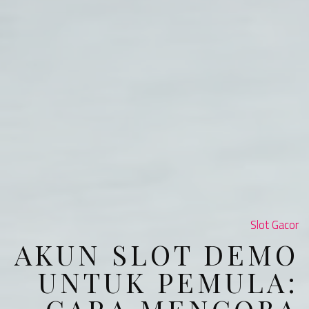
Slot Gacor
AKUN SLOT DEMO
UNTUK PEMULA: