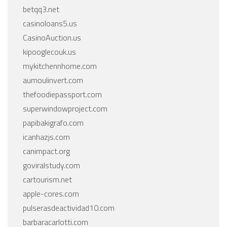
betqq3.net
casinoloans5.us
CasinoAuction.us
kipooglecouk.us
mykitchennhome.com
aumoulinvert.com
thefoodiepassport.com
superwindowproject.com
papibakigrafo.com
icanhazjs.com
canimpact.org
goviralstudy.com
cartourism.net
apple-cores.com
pulserasdeactividad10.com
barbaracarlotti.com