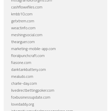
cashflowxfiles.com
kmbb10.com
getxtrem.com
weactinfo.com
meshingsocial.com
thearguer.com
marketing-mobile-app.com
floralpunchcraft.com
fiasone.com
danktankbattery.com
mealudo.com
charlie-day.com
livedirectbettingpoker.com
foxbusinessupdate.com
lovedaddy.org
integrativemedicalmassageplano.com