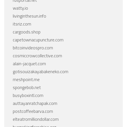
watty.io
livinginthesun.info
itsriz.com
cargoods.shop
capetownacupuncture.com
bitcoinvideospro.com
cosmiccrowcollective.com
alain-jacquet.com
gotisouizakayabakeneko.com
meshpoint.me
spongebob.net
busyboxintl.com
auttayanratchapak.com
postcoffeebarva.com
elteatromilliondollar.com
burgerkingfranchise.org