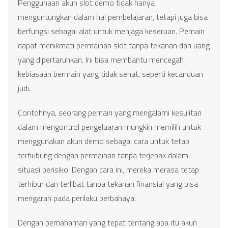
Penggunaan akun slot demo tidak hanya
menguntungkan dalam hal pembelajaran, tetapi juga bisa
berfungsi sebagai alat untuk menjaga keseruan. Pemain
dapat menikmati permainan slot tanpa tekanan dari uang
yang dipertaruhkan. Ini bisa membantu mencegah
kebiasaan bermain yang tidak sehat, seperti kecanduan
judi.
Contohnya, seorang pemain yang mengalami kesulitan
dalam mengontrol pengeluaran mungkin memilih untuk
menggunakan akun demo sebagai cara untuk tetap
terhubung dengan permainan tanpa terjebak dalam
situasi berisiko. Dengan cara ini, mereka merasa tetap
terhibur dan terlibat tanpa tekanan finansial yang bisa
mengarah pada perilaku berbahaya.
Dengan pemahaman yang tepat tentang apa itu akun