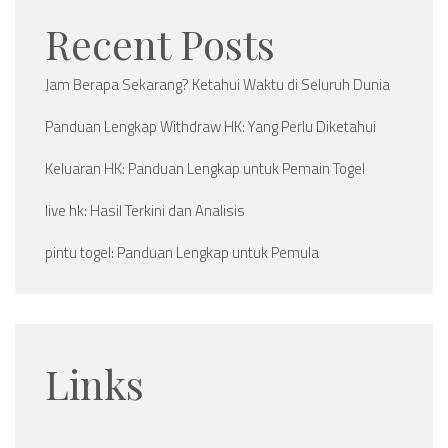
Recent Posts
Jam Berapa Sekarang? Ketahui Waktu di Seluruh Dunia
Panduan Lengkap Withdraw HK: Yang Perlu Diketahui
Keluaran HK: Panduan Lengkap untuk Pemain Togel
live hk: Hasil Terkini dan Analisis
pintu togel: Panduan Lengkap untuk Pemula
Links