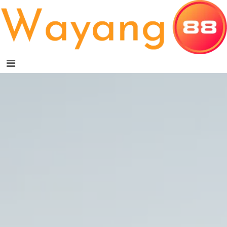
Skip
to
content
Gunakan GoPay untuk deposit dan mainkan slot gacor dengan peluang
menang besar di situs slot terpercaya.