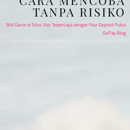
CARA MENCOBA
TANPA RISIKO
Slot Gacor di Situs Slot Terpercaya dengan Fitur Deposit Pulsa
GoPay Blog
/ Akun Slot Demo untuk Pemula: Cara Mencoba Tanpa Risiko