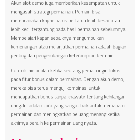
Akun slot demo juga memberikan kesempatan untuk
mengasah strategi permainan. Pemain bisa
merencanakan kapan harus bertaruh lebih besar atau
lebih kecil tergantung pada hasil permainan sebelumnya.
Mempelajari kapan sebaiknya mengumpulkan
kemenangan atau melanjutkan permainan adalah bagian
penting dari pengembangan keterampilan bermain.
Contoh lain adalah ketika seorang pemain ingin fokus
pada fitur bonus dalam permainan. Dengan akun demo,
mereka bisa terus menguji kombinasi untuk
mendapatkan bonus tanpa khawatir tentang kehilangan
uang. Ini adalah cara yang sangat baik untuk memahami
permainan dan meningkatkan peluang menang ketika
akhirnya beralih ke permainan uang nyata.