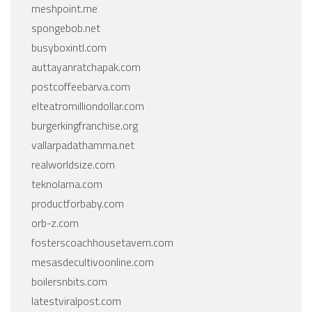
meshpoint.me
spongebob.net
busyboxintl.com
auttayanratchapak.com
postcoffeebarva.com
elteatromilliondollar.com
burgerkingfranchise.org
vallarpadathamma.net
realworldsize.com
teknolama.com
productforbaby.com
orb-z.com
fosterscoachhousetavern.com
mesasdecultivoonline.com
boilersnbits.com
latestviralpost.com