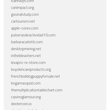
icanhazjs.com
canimpact.org
goviralstudy.com
cartourism.net
apple-cores.com
pulserasdeactividad10.com
barbaracarlotti.com
desktopmining.net
inthebleachers.net
lexapro-rx-store.com
buyskincareproducts.org
frenchbulldogpuppyforsale.net
kogamasquid.com
themultiplicationtablechart.com
casinoglamour.org
dextercoin.io