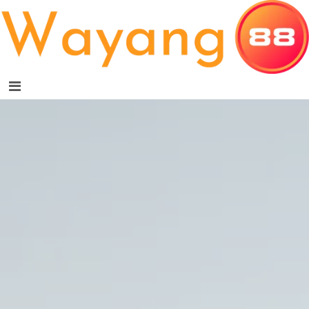
Skip
to
content
Gunakan GoPay untuk deposit dan mainkan slot gacor dengan peluang
menang besar di situs slot terpercaya.