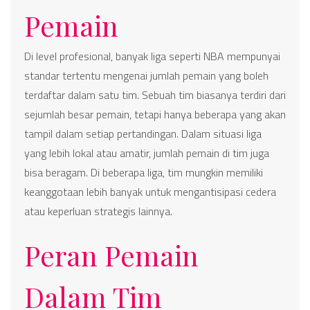
Pemain
Di level profesional, banyak liga seperti NBA mempunyai
standar tertentu mengenai jumlah pemain yang boleh
terdaftar dalam satu tim. Sebuah tim biasanya terdiri dari
sejumlah besar pemain, tetapi hanya beberapa yang akan
tampil dalam setiap pertandingan. Dalam situasi liga
yang lebih lokal atau amatir, jumlah pemain di tim juga
bisa beragam. Di beberapa liga, tim mungkin memiliki
keanggotaan lebih banyak untuk mengantisipasi cedera
atau keperluan strategis lainnya.
Peran Pemain
Dalam Tim