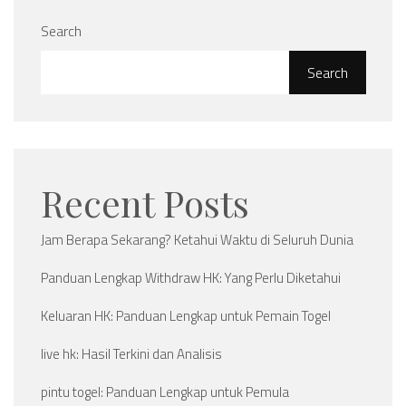
navigation
Search
Search
Recent Posts
Jam Berapa Sekarang? Ketahui Waktu di Seluruh Dunia
Panduan Lengkap Withdraw HK: Yang Perlu Diketahui
Keluaran HK: Panduan Lengkap untuk Pemain Togel
live hk: Hasil Terkini dan Analisis
pintu togel: Panduan Lengkap untuk Pemula