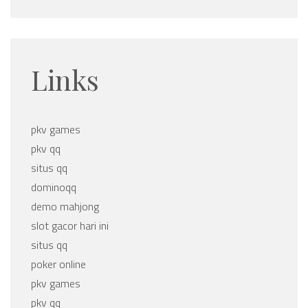
Links
pkv games
pkv qq
situs qq
dominoqq
demo mahjong
slot gacor hari ini
situs qq
poker online
pkv games
pkv qq