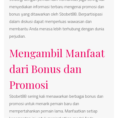
menyediakan informasi terbaru mengenai promosi dan
bonus yang ditawarkan oleh Sbobet88. Berpartisipasi
dalam diskusi dapat memperluas wawasan dan
membantu Anda merasa lebih terhubung dengan dunia
perjudian.
Mengambil Manfaat
dari Bonus dan
Promosi
Sbobet88 sering kali menawarkan berbagai bonus dan
promosi untuk menarik pemain baru dan
mempertahankan pemain lama. Manfaatkan setiap