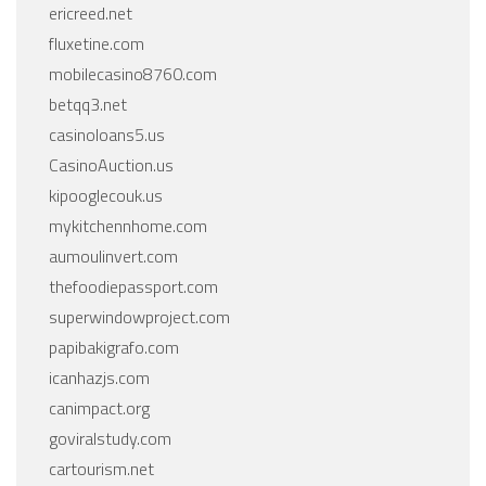
ericreed.net
fluxetine.com
mobilecasino8760.com
betqq3.net
casinoloans5.us
CasinoAuction.us
kipooglecouk.us
mykitchennhome.com
aumoulinvert.com
thefoodiepassport.com
superwindowproject.com
papibakigrafo.com
icanhazjs.com
canimpact.org
goviralstudy.com
cartourism.net