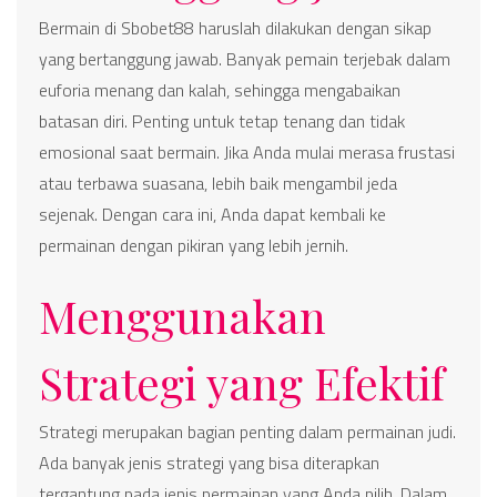
Bermain di Sbobet88 haruslah dilakukan dengan sikap
yang bertanggung jawab. Banyak pemain terjebak dalam
euforia menang dan kalah, sehingga mengabaikan
batasan diri. Penting untuk tetap tenang dan tidak
emosional saat bermain. Jika Anda mulai merasa frustasi
atau terbawa suasana, lebih baik mengambil jeda
sejenak. Dengan cara ini, Anda dapat kembali ke
permainan dengan pikiran yang lebih jernih.
Menggunakan
Strategi yang Efektif
Strategi merupakan bagian penting dalam permainan judi.
Ada banyak jenis strategi yang bisa diterapkan
tergantung pada jenis permainan yang Anda pilih. Dalam