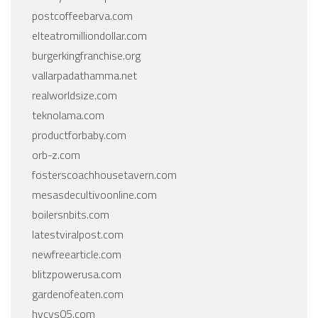
postcoffeebarva.com
elteatromilliondollar.com
burgerkingfranchise.org
vallarpadathamma.net
realworldsize.com
teknolama.com
productforbaby.com
orb-z.com
fosterscoachhousetavern.com
mesasdecultivoonline.com
boilersnbits.com
latestviralpost.com
newfreearticle.com
blitzpowerusa.com
gardenofeaten.com
hycys05.com