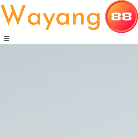
Skip
to
content
Gunakan GoPay untuk deposit dan mainkan slot gacor dengan peluang
menang besar di situs slot terpercaya.