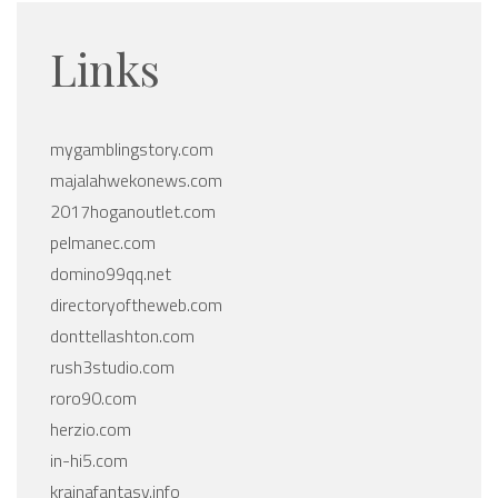
Links
mygamblingstory.com
majalahwekonews.com
2017hoganoutlet.com
pelmanec.com
domino99qq.net
directoryoftheweb.com
donttellashton.com
rush3studio.com
roro90.com
herzio.com
in-hi5.com
krainafantasy.info