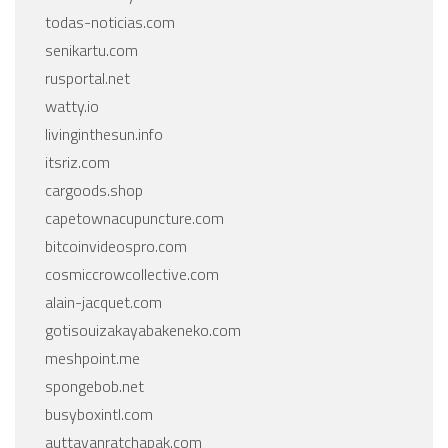
todas-noticias.com
senikartu.com
rusportal.net
watty.io
livinginthesun.info
itsriz.com
cargoods.shop
capetownacupuncture.com
bitcoinvideospro.com
cosmiccrowcollective.com
alain-jacquet.com
gotisouizakayabakeneko.com
meshpoint.me
spongebob.net
busyboxintl.com
auttayanratchapak.com