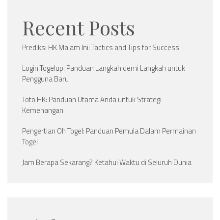
Recent Posts
Prediksi HK Malam Ini: Tactics and Tips for Success
Login Togelup: Panduan Langkah demi Langkah untuk
Pengguna Baru
Toto HK: Panduan Utama Anda untuk Strategi
Kemenangan
Pengertian Oh Togel: Panduan Pemula Dalam Permainan
Togel
Jam Berapa Sekarang? Ketahui Waktu di Seluruh Dunia