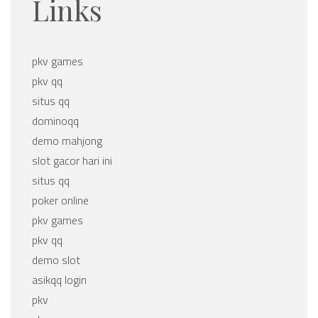
Links
pkv games
pkv qq
situs qq
dominoqq
demo mahjong
slot gacor hari ini
situs qq
poker online
pkv games
pkv qq
demo slot
asikqq login
pkv