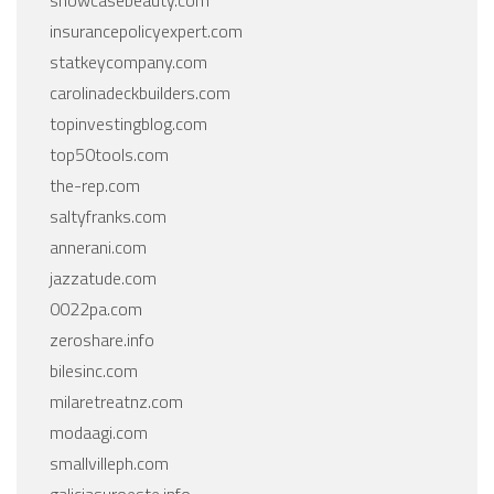
insurancepolicyexpert.com
statkeycompany.com
carolinadeckbuilders.com
topinvestingblog.com
top50tools.com
the-rep.com
saltyfranks.com
annerani.com
jazzatude.com
0022pa.com
zeroshare.info
bilesinc.com
milaretreatnz.com
modaagi.com
smallvilleph.com
galiciasuroeste.info