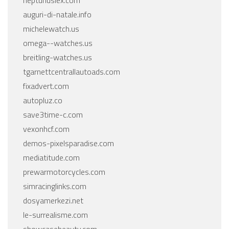
auguri-di-natale.info
michelewatch.us
omega--watches.us
breitling-watches.us
tgarnettcentrallautoads.com
fixadvert.com
autopluz.co
save3time-c.com
vexonhcf.com
demos-pixelsparadise.com
mediatitude.com
prewarmotorcycles.com
simracinglinks.com
dosyamerkezi.net
le-surrealisme.com
showcasebeauty.com