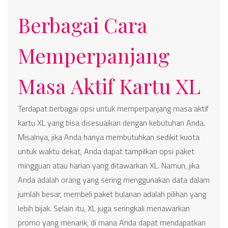
Berbagai Cara
Memperpanjang
Masa Aktif Kartu XL
Terdapat berbagai opsi untuk memperpanjang masa aktif
kartu XL yang bisa disesuaikan dengan kebutuhan Anda.
Misalnya, jika Anda hanya membutuhkan sedikit kuota
untuk waktu dekat, Anda dapat tampilkan opsi paket
mingguan atau harian yang ditawarkan XL. Namun, jika
Anda adalah orang yang sering menggunakan data dalam
jumlah besar, membeli paket bulanan adalah pilihan yang
lebih bijak. Selain itu, XL juga seringkali menawarkan
promo yang menarik, di mana Anda dapat mendapatkan