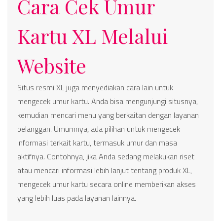
Cara Cek Umur
Kartu XL Melalui
Website
Situs resmi XL juga menyediakan cara lain untuk
mengecek umur kartu. Anda bisa mengunjungi situsnya,
kemudian mencari menu yang berkaitan dengan layanan
pelanggan. Umumnya, ada pilihan untuk mengecek
informasi terkait kartu, termasuk umur dan masa
aktifnya. Contohnya, jika Anda sedang melakukan riset
atau mencari informasi lebih lanjut tentang produk XL,
mengecek umur kartu secara online memberikan akses
yang lebih luas pada layanan lainnya.