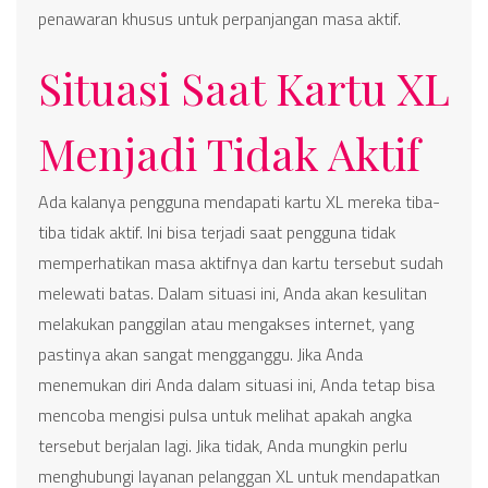
penawaran khusus untuk perpanjangan masa aktif.
Situasi Saat Kartu XL
Menjadi Tidak Aktif
Ada kalanya pengguna mendapati kartu XL mereka tiba-
tiba tidak aktif. Ini bisa terjadi saat pengguna tidak
memperhatikan masa aktifnya dan kartu tersebut sudah
melewati batas. Dalam situasi ini, Anda akan kesulitan
melakukan panggilan atau mengakses internet, yang
pastinya akan sangat mengganggu. Jika Anda
menemukan diri Anda dalam situasi ini, Anda tetap bisa
mencoba mengisi pulsa untuk melihat apakah angka
tersebut berjalan lagi. Jika tidak, Anda mungkin perlu
menghubungi layanan pelanggan XL untuk mendapatkan