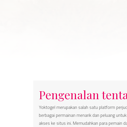
Pengenalan tent
Yoktogel merupakan salah satu platform perjud
berbagai permainan menarik dan peluang unt
akses ke situs ini. Memudahkan para pemain da