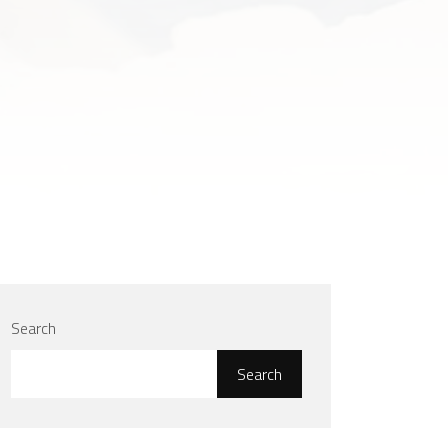
Search
Search