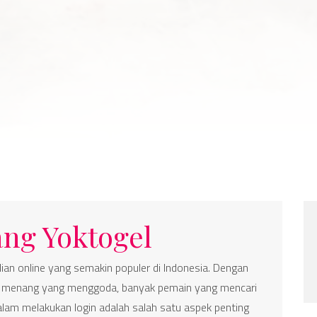
ang Yoktogel
ian online yang semakin populer di Indonesia. Dengan
uk menang yang menggoda, banyak pemain yang mencari
lam melakukan login adalah salah satu aspek penting