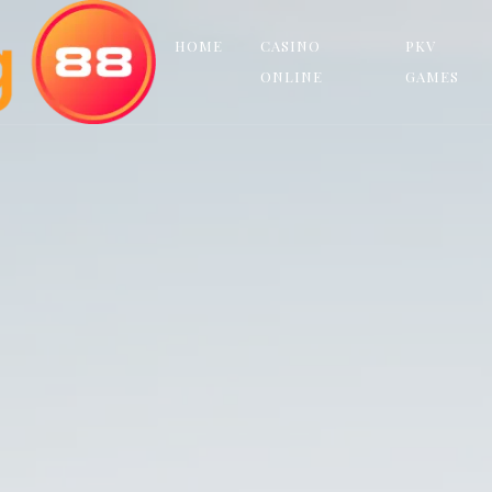
HOME
CASINO
PKV
ONLINE
GAMES
 dengan peluang menang besar di situs slot terpercaya.