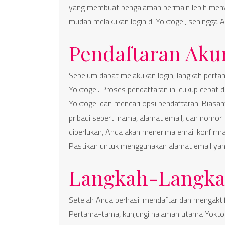
yang membuat pengalaman bermain lebih menye
mudah melakukan login di Yoktogel, sehingga 
Pendaftaran Akun
Sebelum dapat melakukan login, langkah perta
Yoktogel. Proses pendaftaran ini cukup cepat 
Yoktogel dan mencari opsi pendaftaran. Biasan
pribadi seperti nama, alamat email, dan nomor
diperlukan, Anda akan menerima email konfirm
Pastikan untuk menggunakan alamat email yang a
Langkah-Langka
Setelah Anda berhasil mendaftar dan mengaktif
Pertama-tama, kunjungi halaman utama Yoktoge