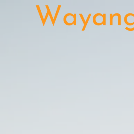
Skip
to
content
Gunakan GoPay untuk deposit dan mainkan slot gacor