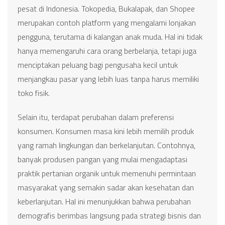
pesat di Indonesia. Tokopedia, Bukalapak, dan Shopee
merupakan contoh platform yang mengalami lonjakan
pengguna, terutama di kalangan anak muda. Hal ini tidak
hanya memengaruhi cara orang berbelanja, tetapi juga
menciptakan peluang bagi pengusaha kecil untuk
menjangkau pasar yang lebih luas tanpa harus memiliki
toko fisik.
Selain itu, terdapat perubahan dalam preferensi
konsumen. Konsumen masa kini lebih memilih produk
yang ramah lingkungan dan berkelanjutan. Contohnya,
banyak produsen pangan yang mulai mengadaptasi
praktik pertanian organik untuk memenuhi permintaan
masyarakat yang semakin sadar akan kesehatan dan
keberlanjutan. Hal ini menunjukkan bahwa perubahan
demografis berimbas langsung pada strategi bisnis dan