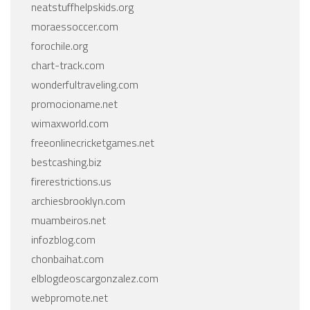
neatstuffhelpskids.org
moraessoccer.com
forochile.org
chart-track.com
wonderfultraveling.com
promocioname.net
wimaxworld.com
freeonlinecricketgames.net
bestcashing.biz
firerestrictions.us
archiesbrooklyn.com
muambeiros.net
infozblog.com
chonbaihat.com
elblogdeoscargonzalez.com
webpromote.net