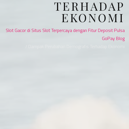
TERHADAP
EKONOMI
Slot Gacor di Situs Slot Terpercaya dengan Fitur Deposit Pulsa
GoPay Blog
/ Dampak Perubahan Demografis Terhadap Ekonomi