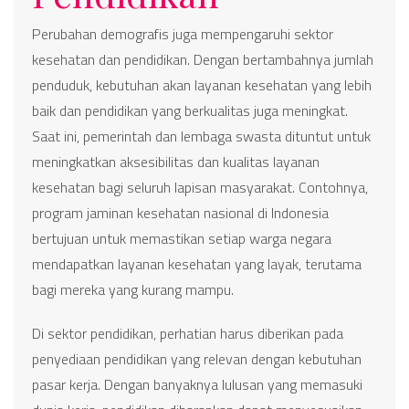
Perubahan demografis juga mempengaruhi sektor
kesehatan dan pendidikan. Dengan bertambahnya jumlah
penduduk, kebutuhan akan layanan kesehatan yang lebih
baik dan pendidikan yang berkualitas juga meningkat.
Saat ini, pemerintah dan lembaga swasta dituntut untuk
meningkatkan aksesibilitas dan kualitas layanan
kesehatan bagi seluruh lapisan masyarakat. Contohnya,
program jaminan kesehatan nasional di Indonesia
bertujuan untuk memastikan setiap warga negara
mendapatkan layanan kesehatan yang layak, terutama
bagi mereka yang kurang mampu.
Di sektor pendidikan, perhatian harus diberikan pada
penyediaan pendidikan yang relevan dengan kebutuhan
pasar kerja. Dengan banyaknya lulusan yang memasuki