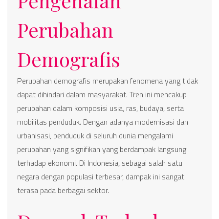
Pengenalan
Perubahan
Demografis
Perubahan demografis merupakan fenomena yang tidak
dapat dihindari dalam masyarakat. Tren ini mencakup
perubahan dalam komposisi usia, ras, budaya, serta
mobilitas penduduk. Dengan adanya modernisasi dan
urbanisasi, penduduk di seluruh dunia mengalami
perubahan yang signifikan yang berdampak langsung
terhadap ekonomi. Di Indonesia, sebagai salah satu
negara dengan populasi terbesar, dampak ini sangat
terasa pada berbagai sektor.