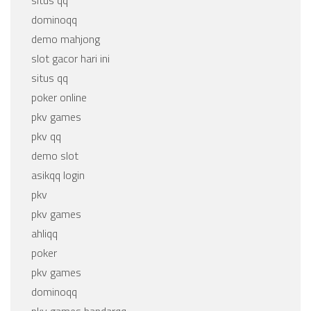
dominoqq
demo mahjong
slot gacor hari ini
situs qq
poker online
pkv games
pkv qq
demo slot
asikqq login
pkv
pkv games
ahliqq
poker
pkv games
dominoqq
pkv games bandarqq