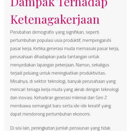
Dampak Terhadap
Ketenagakerjaan
Perubahan demografis yang signifikan, seperti
pertumbuhan populasi usia produktif, mempengaruhi
pasar kerja. Ketika generasi muda memasuki pasar kerja,
perusahaan dihadapkan pada tantangan untuk
menyediakan lapangan pekerjaan. Namun, sekaligus
terjadi peluang untuk meningkatkan produktivitas.
Misalnya, di sektor teknologi, banyak perusahaan yang
mencari tenaga kerja muda yang akrab dengan teknologi
dan inovasi. Kehadiran generasi milenial dan Gen Z
membawa semangat baru serta ide-ide kreatif yang
dapat mendorong pertumbuhan ekonomi.
Di sisi lain, peningkatan jumlah pensiunan yang tidak