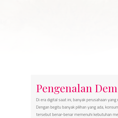
Pengenalan Demo
Di era digital saat ini, banyak perusahaan yan
Dengan begitu banyak pilihan yang ada, konsum
tersebut benar-benar memenuhi kebutuhan merek