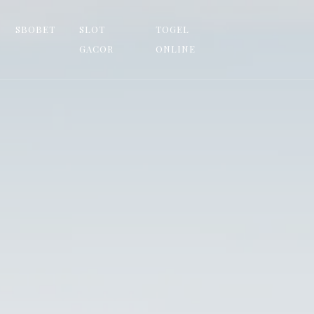
SBOBET
SLOT
TOGEL
GACOR
ONLINE