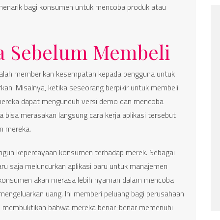
menarik bagi konsumen untuk mencoba produk atau
a Sebelum Membeli
adalah memberikan kesempatan kepada pengguna untuk
kan. Misalnya, ketika seseorang berpikir untuk membeli
is, mereka dapat mengunduh versi demo dan mencoba
a bisa merasakan langsung cara kerja aplikasi tersebut
an mereka.
angun kepercayaan konsumen terhadap merek. Sebagai
ru saja meluncurkan aplikasi baru untuk manajemen
, konsumen akan merasa lebih nyaman dalam mencoba
mengeluarkan uang. Ini memberi peluang bagi perusahaan
an membuktikan bahwa mereka benar-benar memenuhi