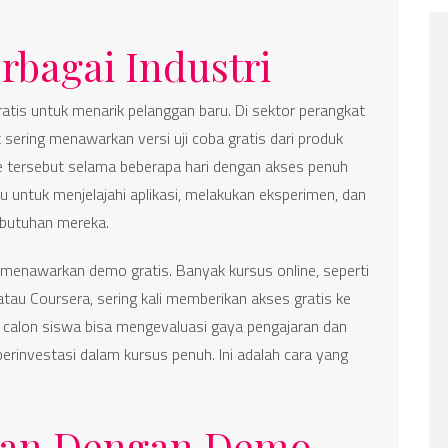
bagai Industri
tis untuk menarik pelanggan baru. Di sektor perangkat
sering menawarkan versi uji coba gratis dari produk
 tersebut selama beberapa hari dengan akses penuh
u untuk menjelajahi aplikasi, melakukan eksperimen, dan
ebutuhan mereka.
m menawarkan demo gratis. Banyak kursus online, seperti
tau Coursera, sering kali memberikan akses gratis ke
, calon siswa bisa mengevaluasi gaya pengajaran dan
investasi dalam kursus penuh. Ini adalah cara yang
aran Dengan Demo