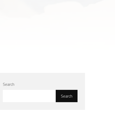
Search
Search