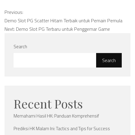
Post
Previous:
Demo Slot PG Scatter Hitam Terbaik untuk Pemain Pemula
Next:
Demo Slot PG Terbaru untuk Penggemar Game
navigation
Search
Search
Recent Posts
Memahami Hasil HK: Panduan Komprehensif
Prediksi HK Malam Ini: Tactics and Tips for Success