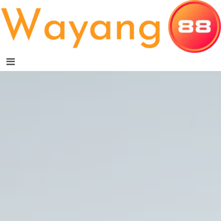
Skip
to
content
Gunakan GoPay untuk deposit dan mainkan slot gacor dengan peluang
menang besar di situs slot terpercaya.