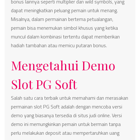
bonus lainnya seperti multiplier dan wild symbols, yang
dapat meningkatkan peluang pemain untuk menang.
Misalnya, dalam permainan bertema petualangan,
pemain bisa menemukan simbol khusus yang ketika
muncul dalam kombinasi tertentu dapat memberikan
hadiah tambahan atau memicu putaran bonus.
Mengetahui Demo
Slot PG Soft
Salah satu cara terbaik untuk memahami dan merasakan
permainan slot PG Soft adalah dengan mencoba versi
demo yang biasanya tersedia di situs judi online. Versi
demo ini memungkinkan pemain untuk bermain tanpa
perlu melakukan deposit atau mempertaruhkan uang