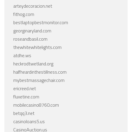
arteydecoracion.net
fithog.com
bestlaptopbestmonitor.com
georginaryland.com
roseandbasil.com
thewhitewhitelights.com
atdhe.ws
heckrodtwetland.org
halfheardinthestillness.com
mybestmassagechair.com
ericreed.net
fluxetine.com
mobilecasino8760.com
betqq3.net
casinoloans5.us
CasinoAuction.us