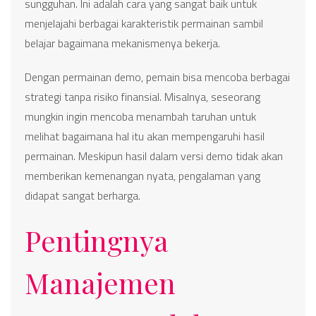
sungguhan. Ini adalah cara yang sangat baik untuk
menjelajahi berbagai karakteristik permainan sambil
belajar bagaimana mekanismenya bekerja.
Dengan permainan demo, pemain bisa mencoba berbagai
strategi tanpa risiko finansial. Misalnya, seseorang
mungkin ingin mencoba menambah taruhan untuk
melihat bagaimana hal itu akan mempengaruhi hasil
permainan. Meskipun hasil dalam versi demo tidak akan
memberikan kemenangan nyata, pengalaman yang
didapat sangat berharga.
Pentingnya
Manajemen