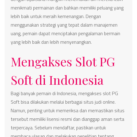
menikmati permainan dan bahkan memiliki peluang yang
lebih baik untuk meraih kemenangan. Dengan
menggunakan strategi yang tepat dalam manajemen
uang, pemain dapat menciptakan pengalaman bermain
yang lebih baik dan lebih menyenangkan.
Mengakses Slot PG
Soft di Indonesia
Bagi banyak pemain di Indonesia, mengakses slot PG
Soft bisa dilakukan melalui berbagai situs judi online.
Namun, penting untuk memeriksa dan memastikan situs
tersebut memiliki lisensi resmi dan dianggap aman serta
terpercaya. Sebelum mendaftar, pastikan untuk
membaca ulasan dan melakukan penelitian tentang