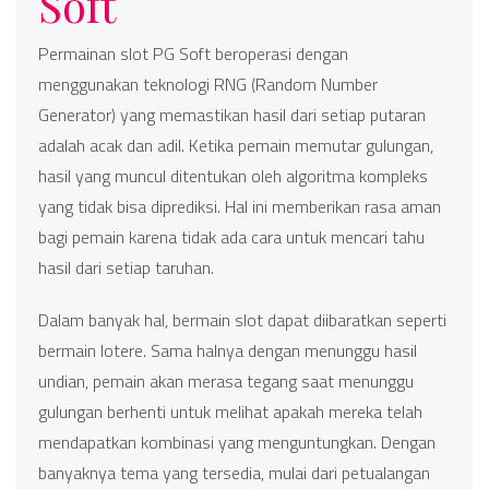
Soft
Permainan slot PG Soft beroperasi dengan
menggunakan teknologi RNG (Random Number
Generator) yang memastikan hasil dari setiap putaran
adalah acak dan adil. Ketika pemain memutar gulungan,
hasil yang muncul ditentukan oleh algoritma kompleks
yang tidak bisa diprediksi. Hal ini memberikan rasa aman
bagi pemain karena tidak ada cara untuk mencari tahu
hasil dari setiap taruhan.
Dalam banyak hal, bermain slot dapat diibaratkan seperti
bermain lotere. Sama halnya dengan menunggu hasil
undian, pemain akan merasa tegang saat menunggu
gulungan berhenti untuk melihat apakah mereka telah
mendapatkan kombinasi yang menguntungkan. Dengan
banyaknya tema yang tersedia, mulai dari petualangan