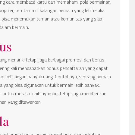
ntang cara membaca kartu dan memahami pola permainan.
 populer, terutama di kalangan pemain yang lebih suka
n bisa menemukan teman atau komunitas yang siap
alam bermain.
us
g menarik, tetapi juga berbagai promosi dan bonus
ering kali mendapatkan bonus pendaftaran yang dapat
iko kehilangan banyak uang. Contohnya, seorang pemain
yang bisa digunakan untuk bermain lebih banyak.
 untuk merasa lebih nyaman, tetapi juga memberikan
nan yang ditawarkan.
la
a beberapa tips yang bisa membantu meningkatkan