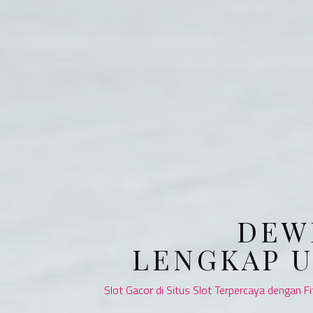
DEW
LENGKAP 
Slot Gacor di Situs Slot Terpercaya dengan F