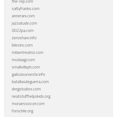
the-rep.com
saltyfranks.com
annerani.com
jazzatude.com
0022pa.com
zeroshare.info
bilesinc.com
milaretreatnz.com
modaagi.com
smallvilleph.com
galiciasuroeste.info
batallasdeguerra.com
dregstudios.com
neatstuffhelpskids.org
moraessoccer.com
forochile.org