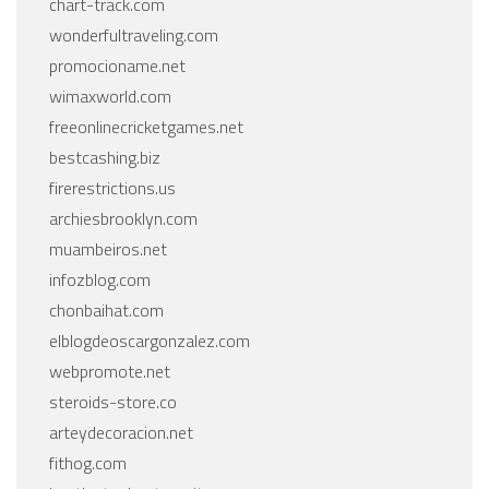
chart-track.com
wonderfultraveling.com
promocioname.net
wimaxworld.com
freeonlinecricketgames.net
bestcashing.biz
firerestrictions.us
archiesbrooklyn.com
muambeiros.net
infozblog.com
chonbaihat.com
elblogdeoscargonzalez.com
webpromote.net
steroids-store.co
arteydecoracion.net
fithog.com