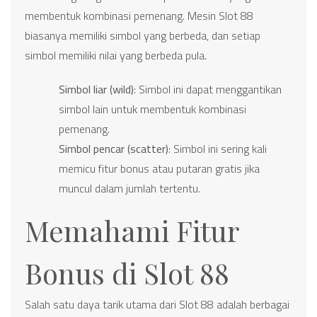
membentuk kombinasi pemenang. Mesin Slot 88
biasanya memiliki simbol yang berbeda, dan setiap
simbol memiliki nilai yang berbeda pula.
Simbol liar (wild)
: Simbol ini dapat menggantikan
simbol lain untuk membentuk kombinasi
pemenang.
Simbol pencar (scatter)
: Simbol ini sering kali
memicu fitur bonus atau putaran gratis jika
muncul dalam jumlah tertentu.
Memahami Fitur
Bonus di Slot 88
Salah satu daya tarik utama dari Slot 88 adalah berbagai