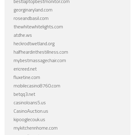
bestlaptopbestmonitor.com
georginaryland.com
roseandbasil.com
thewhitewhitelights.com
atdhe.ws
heckrodtwetland.org
halfheardinthestillness.com
mybestmassagechair.com
ericreed.net
fluxetine.com
mobilecasino8760.com
betqq3.net
casinoloans5.us
CasinoAuction.us
kipooglecouk.us
mykitchennhome.com