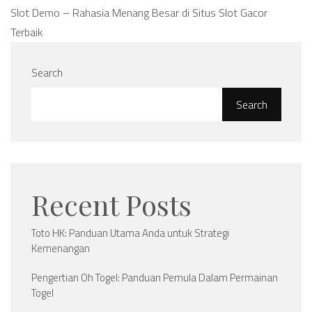
Slot Demo – Rahasia Menang Besar di Situs Slot Gacor
Terbaik
Search
Search
Recent Posts
Toto HK: Panduan Utama Anda untuk Strategi
Kemenangan
Pengertian Oh Togel: Panduan Pemula Dalam Permainan
Togel