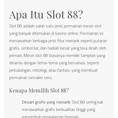
Apa Itu Slot 88?
Slot 88 adalah salah satu jenis permainan mesin slot
yang banyak ditemukan di kasino online. Permainan ini
menawarkan berbagai jenis fitur menarik seperti putaran
gratis, simbol liar, dan hadiah besar yang bisa diraih oleh
pemain. Mesin slot 88 biasanya memiliki tampilan yang
dinamis dengan tema-tema yang bervariasi, seperti
petualangan, mitologi, atau fantasi, yang membuat
permainan semakin seru.
Kenapa Memilih Slot 88?
Desain grafis yang menarik
: Slot 88 sering kali
menawarkan grafis berkualitas tinggi yang
menambah pengalaman bermain.