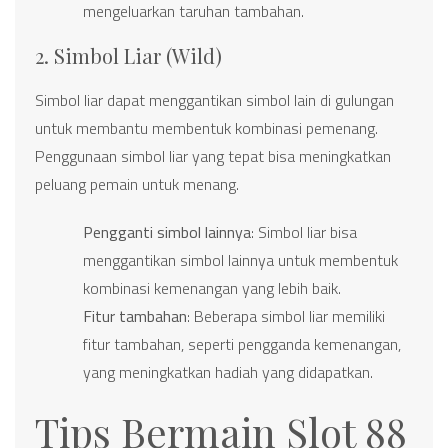
mengeluarkan taruhan tambahan.
2. Simbol Liar (Wild)
Simbol liar dapat menggantikan simbol lain di gulungan
untuk membantu membentuk kombinasi pemenang.
Penggunaan simbol liar yang tepat bisa meningkatkan
peluang pemain untuk menang.
Pengganti simbol lainnya
: Simbol liar bisa
menggantikan simbol lainnya untuk membentuk
kombinasi kemenangan yang lebih baik.
Fitur tambahan
: Beberapa simbol liar memiliki
fitur tambahan, seperti pengganda kemenangan,
yang meningkatkan hadiah yang didapatkan.
Tips Bermain Slot 88