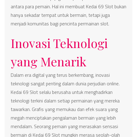
antara para pemain. Hal ini membuat Kedai 69 Slot bukan
hanya sekadar tempat untuk bermain, tetapi juga
menjadi komunitas bagi pencinta permainan slot.
Inovasi Teknologi
yang Menarik
Dalam era digital yang terus berkembang, inovasi
teknologi sangat penting dalam dunia perjudian online.
Kedai 69 Slot selalu berusaha untuk menghadirkan
teknologi terkini dalam setiap permainan yang mereka
tawarkan. Grafis yang memukau dan efek suara yang
megah menciptakan pengalaman bermain yang lebih
mendalam. Seorang pemain yang merasakan sensasi
bermain di Kedai 69 Slot mungkin merasa seolah-olah