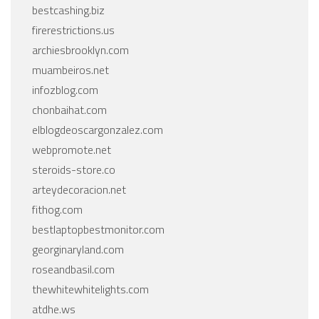
bestcashing.biz
firerestrictions.us
archiesbrooklyn.com
muambeiros.net
infozblog.com
chonbaihat.com
elblogdeoscargonzalez.com
webpromote.net
steroids-store.co
arteydecoracion.net
fithog.com
bestlaptopbestmonitor.com
georginaryland.com
roseandbasil.com
thewhitewhitelights.com
atdhe.ws