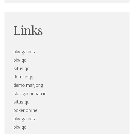
Links
pkv games
pkv qq
situs qq
dominoqq
demo mahjong
slot gacor hari ini
situs qq
poker online
pkv games
pkv qq