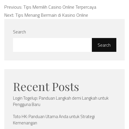
Post
Previous:
Tips Memilih Casino Online Terpercaya
Next:
Tips Menang Bermain di Kasino Online
navigation
Search
Search
Recent Posts
Login Togelup: Panduan Langkah demi Langkah untuk
Pengguna Baru
Toto HK: Panduan Utama Anda untuk Strategi
Kemenangan