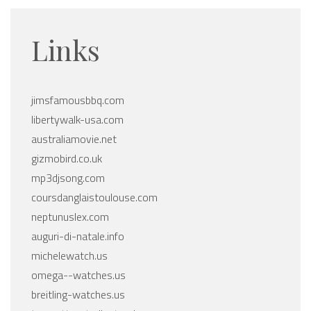
Links
jimsfamousbbq.com
libertywalk-usa.com
australiamovie.net
gizmobird.co.uk
mp3djsong.com
coursdanglaistoulouse.com
neptunuslex.com
auguri-di-natale.info
michelewatch.us
omega--watches.us
breitling-watches.us