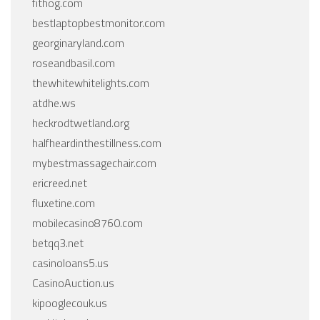
fithog.com
bestlaptopbestmonitor.com
georginaryland.com
roseandbasil.com
thewhitewhitelights.com
atdhe.ws
heckrodtwetland.org
halfheardinthestillness.com
mybestmassagechair.com
ericreed.net
fluxetine.com
mobilecasino8760.com
betqq3.net
casinoloans5.us
CasinoAuction.us
kipooglecouk.us