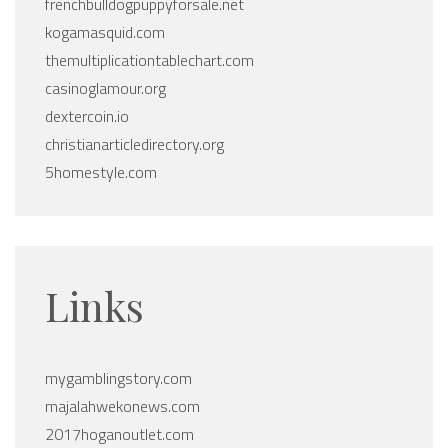
frenchbulldogpuppyforsale.net
kogamasquid.com
themultiplicationtablechart.com
casinoglamour.org
dextercoin.io
christianarticledirectory.org
5homestyle.com
Links
mygamblingstory.com
majalahwekonews.com
2017hoganoutlet.com