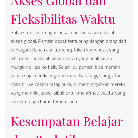
Akses Global dan
Fleksibilitas Waktu
Salah satu keuntungan besar dari live casino adalah
akses global. Pemain dapat terhubung dengan orang dari
berbagai belahan dunia, menciptakan komunitas yang
lebih luas. Ini adalah kesempatan yang tidak selalu
mungkin di kasino fisik. Selain itu, pemain bisa memilih
kapan saja mereka ingin bermain. Baik pagi, siang, atau
malam, live casino tetap buka. Ini memungkinkan mereka
yang memiliki jadwal sibuk untuk menikmati waktu luang
mereka tanpa harus terburu-buru.
Kesempatan Belajar