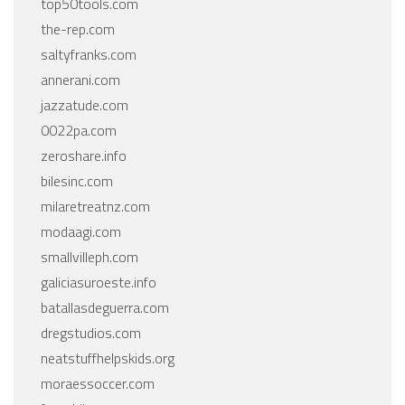
top50tools.com
the-rep.com
saltyfranks.com
annerani.com
jazzatude.com
0022pa.com
zeroshare.info
bilesinc.com
milaretreatnz.com
modaagi.com
smallvilleph.com
galiciasuroeste.info
batallasdeguerra.com
dregstudios.com
neatstuffhelpskids.org
moraessoccer.com