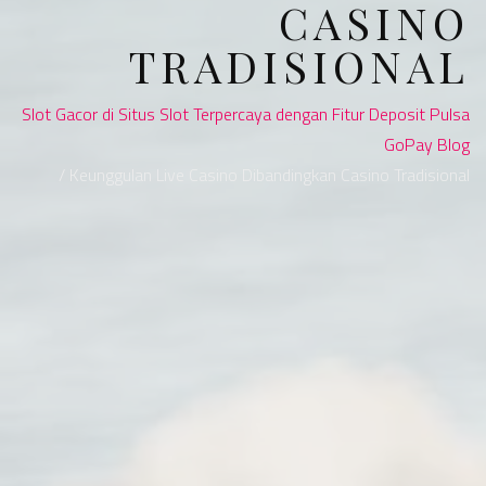
CASINO
TRADISIONAL
Slot Gacor di Situs Slot Terpercaya dengan Fitur Deposit Pulsa
GoPay Blog
/ Keunggulan Live Casino Dibandingkan Casino Tradisional