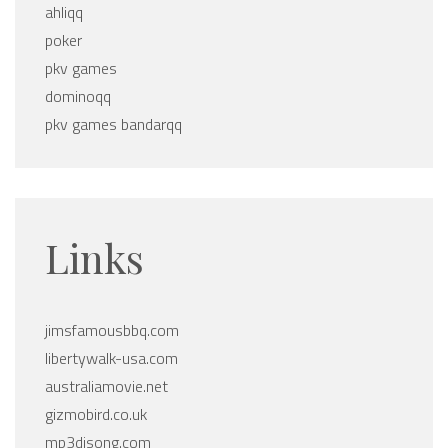
ahliqq
poker
pkv games
dominoqq
pkv games bandarqq
Links
jimsfamousbbq.com
libertywalk-usa.com
australiamovie.net
gizmobird.co.uk
mp3djsong.com