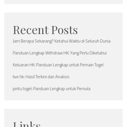
Recent Posts
Jam Berapa Sekarang? Ketahui Waktu di Seluruh Dunia
Panduan Lengkap Withdraw HK: Yang Perlu Diketahui
Keluaran HK: Panduan Lengkap untuk Pemain Togel
live hk: Hasil Terkini dan Analisis
pintu togel: Panduan Lengkap untuk Pemula
Links