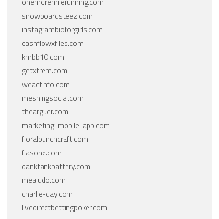
onemoremilerunning.com
snowboardsteez.com
instagrambioforgirls.com
cashflowxfiles.com
kmbb10.com
getxtrem.com
weactinfo.com
meshingsocial.com
thearguer.com
marketing-mobile-app.com
floralpunchcraft.com
fiasone.com
danktankbattery.com
mealudo.com
charlie-day.com
livedirectbettingpoker.com