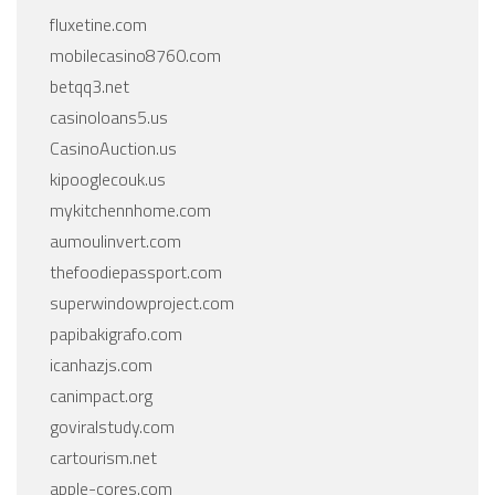
fluxetine.com
mobilecasino8760.com
betqq3.net
casinoloans5.us
CasinoAuction.us
kipooglecouk.us
mykitchennhome.com
aumoulinvert.com
thefoodiepassport.com
superwindowproject.com
papibakigrafo.com
icanhazjs.com
canimpact.org
goviralstudy.com
cartourism.net
apple-cores.com