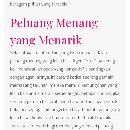
beragam pilihan yang tersedia.
Peluang Menang
yang Menarik
Selanjutnya, manfaat lain yang bisa didapat adalah
peluang menang yang lebih baik. Agen Toto Play sering
kali menawarkan odds yang kompetitif dibandingkan
dengan agen lainnya. Ini berarti ketika seorang pemain
memasang taruhan, mereka memiliki kemungkinan yang
lebih baik untuk meraih kemenangan. Sebagai contoh, jika
seorang pemain bertaruh pada hasil pertandingan sepak
bola, odds yang lebih tinggi bisa berarti pembayaran yang
lebih besar ketika taruhan tersebut berhasil. Dinamika ini
tentu saja menarik bagi mereka yang mencari peluang