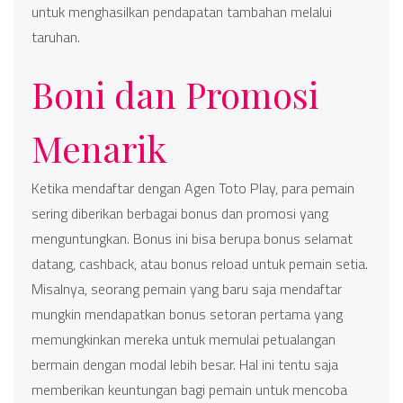
untuk menghasilkan pendapatan tambahan melalui
taruhan.
Boni dan Promosi
Menarik
Ketika mendaftar dengan Agen Toto Play, para pemain
sering diberikan berbagai bonus dan promosi yang
menguntungkan. Bonus ini bisa berupa bonus selamat
datang, cashback, atau bonus reload untuk pemain setia.
Misalnya, seorang pemain yang baru saja mendaftar
mungkin mendapatkan bonus setoran pertama yang
memungkinkan mereka untuk memulai petualangan
bermain dengan modal lebih besar. Hal ini tentu saja
memberikan keuntungan bagi pemain untuk mencoba