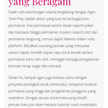
yang Beragam
Salah satu keuntungan utama bergabung dengan Agen
Toto Play adalah akses yang luas ke berbagai jenis
permainan. Dari permainan kasino klasik seperti poker
dan blackjack hingga permainan modern seperti slot dan
permainan langsung, semua dapat diakses dalam satu
platform. Misalkan seorang pemain yang menyukai
variasi dapat memilih kapan saja untuk beralih antara
permainan kartu dan slot, sehingga menjaga pengalaman
bermain tetap segar dan menarik.
Selain itu, banyak agen juga bekerja sama dengan
penyedia perangkat lunak terkemuka, menjamin kualitas
permainan yang tinggi dan pengalaman pengguna yang
seamless. Dengan desain antarmuka yang intuitif,
pemain baru pun akan merasa nyaman saat menjelajahi