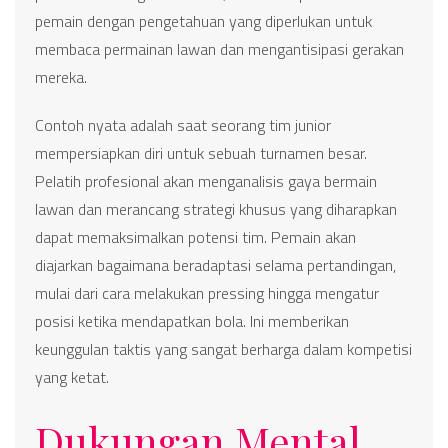
pemain dengan pengetahuan yang diperlukan untuk
membaca permainan lawan dan mengantisipasi gerakan
mereka.
Contoh nyata adalah saat seorang tim junior
mempersiapkan diri untuk sebuah turnamen besar.
Pelatih profesional akan menganalisis gaya bermain
lawan dan merancang strategi khusus yang diharapkan
dapat memaksimalkan potensi tim. Pemain akan
diajarkan bagaimana beradaptasi selama pertandingan,
mulai dari cara melakukan pressing hingga mengatur
posisi ketika mendapatkan bola. Ini memberikan
keunggulan taktis yang sangat berharga dalam kompetisi
yang ketat.
Dukungan Mental