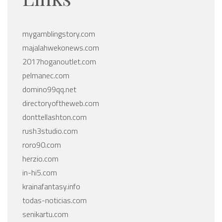
mygamblingstory.com
majalahwekonews.com
2017hoganoutlet.com
pelmanec.com
domino99qq.net
directoryoftheweb.com
donttellashton.com
rush3studio.com
roro90.com
herzio.com
in-hi5.com
krainafantasy.info
todas-noticias.com
senikartu.com