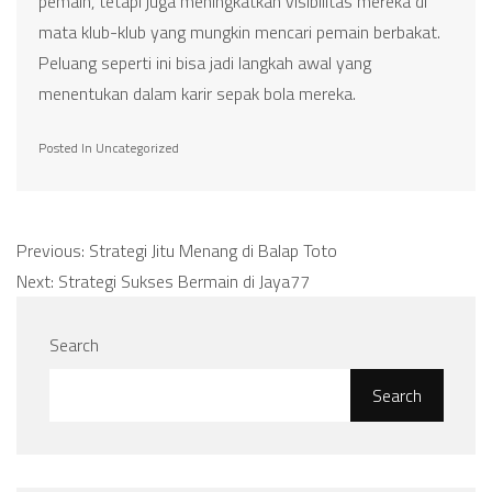
pemain, tetapi juga meningkatkan visibilitas mereka di
mata klub-klub yang mungkin mencari pemain berbakat.
Peluang seperti ini bisa jadi langkah awal yang
menentukan dalam karir sepak bola mereka.
Posted In
Uncategorized
Post
Previous:
Strategi Jitu Menang di Balap Toto
Next:
Strategi Sukses Bermain di Jaya77
navigation
Search
Search