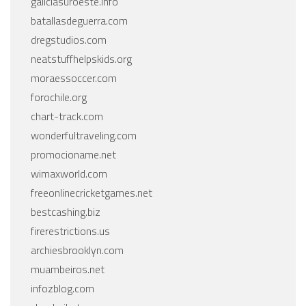
galiciasuroeste.info
batallasdeguerra.com
dregstudios.com
neatstuffhelpskids.org
moraessoccer.com
forochile.org
chart-track.com
wonderfultraveling.com
promocioname.net
wimaxworld.com
freeonlinecricketgames.net
bestcashing.biz
firerestrictions.us
archiesbrooklyn.com
muambeiros.net
infozblog.com