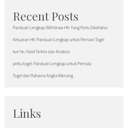
Recent Posts
Panduan Lengkap Withdraw HK: Yang Perlu Diketahui
Keluaran HK: Panduan Lengkap untuk Pemain Togel
live hk: Hasil Terkini dan Analisis
pintu togel: Panduan Lengkap untuk Pemula
Togel dan Rahasia Angka Menang
Links