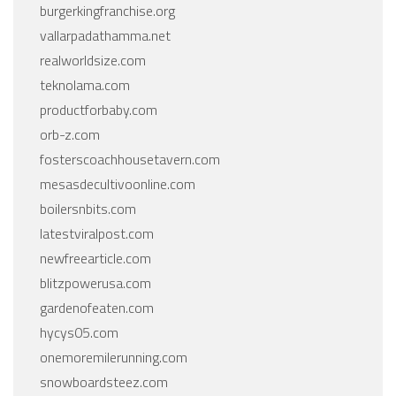
burgerkingfranchise.org
vallarpadathamma.net
realworldsize.com
teknolama.com
productforbaby.com
orb-z.com
fosterscoachhousetavern.com
mesasdecultivoonline.com
boilersnbits.com
latestviralpost.com
newfreearticle.com
blitzpowerusa.com
gardenofeaten.com
hycys05.com
onemoremilerunning.com
snowboardsteez.com