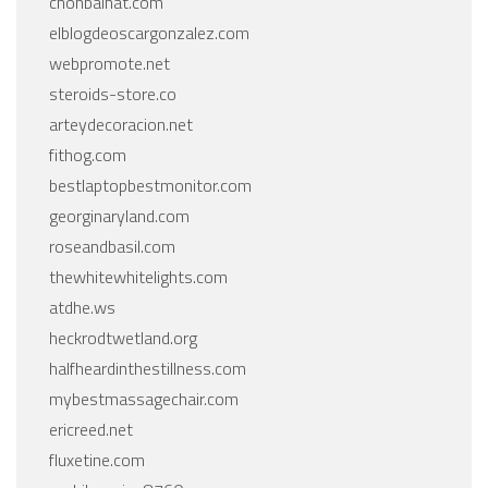
chonbaihat.com
elblogdeoscargonzalez.com
webpromote.net
steroids-store.co
arteydecoracion.net
fithog.com
bestlaptopbestmonitor.com
georginaryland.com
roseandbasil.com
thewhitewhitelights.com
atdhe.ws
heckrodtwetland.org
halfheardinthestillness.com
mybestmassagechair.com
ericreed.net
fluxetine.com