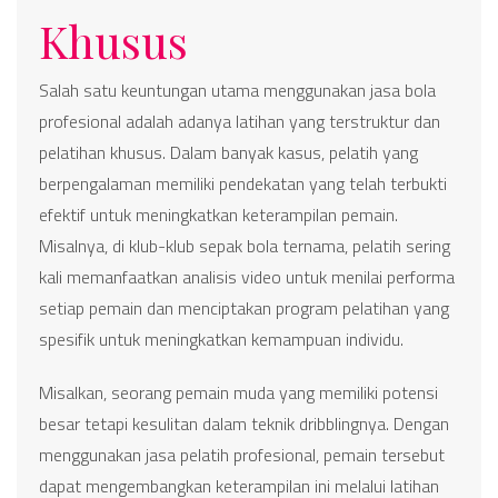
Khusus
Salah satu keuntungan utama menggunakan jasa bola
profesional adalah adanya latihan yang terstruktur dan
pelatihan khusus. Dalam banyak kasus, pelatih yang
berpengalaman memiliki pendekatan yang telah terbukti
efektif untuk meningkatkan keterampilan pemain.
Misalnya, di klub-klub sepak bola ternama, pelatih sering
kali memanfaatkan analisis video untuk menilai performa
setiap pemain dan menciptakan program pelatihan yang
spesifik untuk meningkatkan kemampuan individu.
Misalkan, seorang pemain muda yang memiliki potensi
besar tetapi kesulitan dalam teknik dribblingnya. Dengan
menggunakan jasa pelatih profesional, pemain tersebut
dapat mengembangkan keterampilan ini melalui latihan