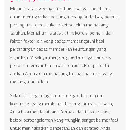
Memiliki strategi yang efektif bisa sangat membantu
dalam meningkatkan peluang menang Anda. Bagi pemula,
penting untuk melakukan riset sebelum memasang
taruhan. Memahami statistik tim, kondisi pemain, dan
faktor-faktor lain yang dapat mempengaruhi hasil
pertandingan dapat memberikan keuntungan yang
signifikan. Misalnya, menjelang pertandingan, analisis
performa terakhir tim dapat menjadi faktor penentu
apakah Anda akan memasang taruhan pada tim yang
menang atau bukan.
Selain itu, jangan ragu untuk mengikuti forum dan
komunitas yang membahas tentang taruhan. Di sana,
Anda bisa mendapatkan informasi dan tips dari para
bettor berpengalaman yang mungkin sangat bermanfaat
untuk meningkatkan pengetahuan dan strategi Anda.