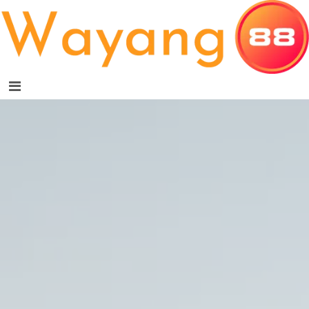
Skip
to
content
Gunakan GoPay untuk deposit dan mainkan slot gacor dengan peluang
menang besar di situs slot terpercaya.