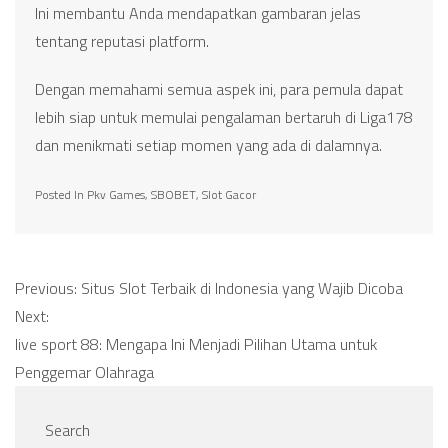
Ini membantu Anda mendapatkan gambaran jelas
tentang reputasi platform.
Dengan memahami semua aspek ini, para pemula dapat
lebih siap untuk memulai pengalaman bertaruh di Liga178
dan menikmati setiap momen yang ada di dalamnya.
Posted In
Pkv Games
,
SBOBET
,
Slot Gacor
Post
Previous:
Situs Slot Terbaik di Indonesia yang Wajib Dicoba
Next:
live sport 88: Mengapa Ini Menjadi Pilihan Utama untuk
navigation
Penggemar Olahraga
Search