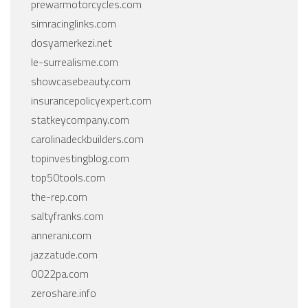
prewarmotorcycles.com
simracinglinks.com
dosyamerkezi.net
le-surrealisme.com
showcasebeauty.com
insurancepolicyexpert.com
statkeycompany.com
carolinadeckbuilders.com
topinvestingblog.com
top50tools.com
the-rep.com
saltyfranks.com
annerani.com
jazzatude.com
0022pa.com
zeroshare.info