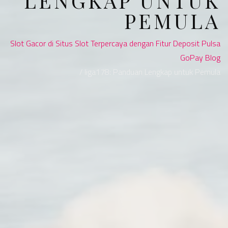
LENGKAP UNTUK
PEMULA
Slot Gacor di Situs Slot Terpercaya dengan Fitur Deposit Pulsa
GoPay Blog
/ liga178: Panduan Lengkap untuk Pemula