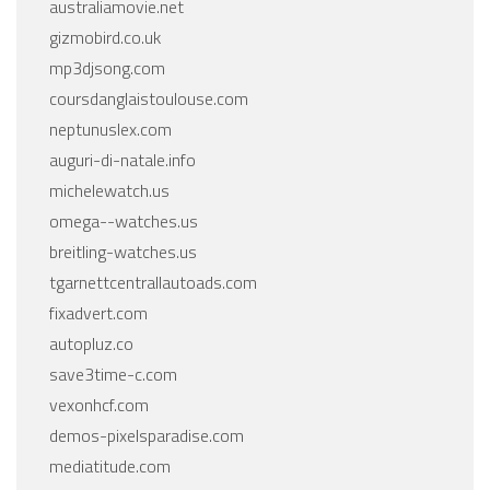
australiamovie.net
gizmobird.co.uk
mp3djsong.com
coursdanglaistoulouse.com
neptunuslex.com
auguri-di-natale.info
michelewatch.us
omega--watches.us
breitling-watches.us
tgarnettcentrallautoads.com
fixadvert.com
autopluz.co
save3time-c.com
vexonhcf.com
demos-pixelsparadise.com
mediatitude.com