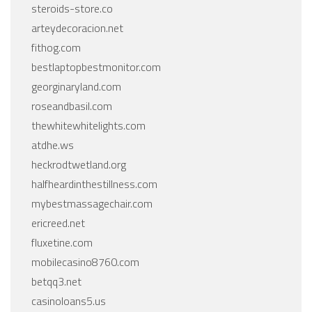
steroids-store.co
arteydecoracion.net
fithog.com
bestlaptopbestmonitor.com
georginaryland.com
roseandbasil.com
thewhitewhitelights.com
atdhe.ws
heckrodtwetland.org
halfheardinthestillness.com
mybestmassagechair.com
ericreed.net
fluxetine.com
mobilecasino8760.com
betqq3.net
casinoloans5.us