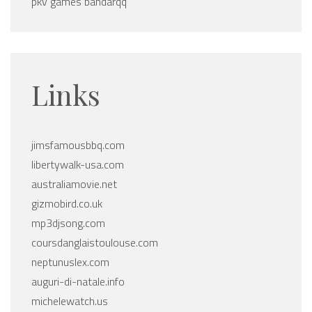
pkv games bandarqq
Links
jimsfamousbbq.com
libertywalk-usa.com
australiamovie.net
gizmobird.co.uk
mp3djsong.com
coursdanglaistoulouse.com
neptunuslex.com
auguri-di-natale.info
michelewatch.us