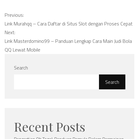
Post
Previous:
Link Murahqq – Cara Daftar di Situs Slot dengan Proses Cepat
Next:
navigation
Link Masterdomino99 – Panduan Lengkap Cara Main Judi Bola
QQ Lewat Mobile
Search
Search
Recent Posts