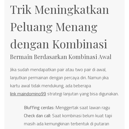
Trik Meningkatkan
Peluang Menang
dengan Kombinasi
Bermain Berdasarkan Kombinasi Awal
Jika sudah mendapatkan pair atau two pair di awal,
lanjutkan permainan dengan percaya diri. Namun jika
kartu awal tidak mendukung, ada beberapa
link maindomino99
strategi lanjutan yang bisa digunakan.
Bluffing cerdas
: Menggertak saat lawan ragu
Check dan call
: Saat kombinasi belum kuat tapi
masih ada kemungkinan terbentuk di putaran