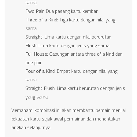
sama
Two Pair
: Dua pasang kartu kembar
Three of a Kind
: Tiga kartu dengan nilai yang
sama
Straight
: Lima kartu dengan nilai berurutan
Flush
: Lima kartu dengan jenis yang sama
Full House
: Gabungan antara three of a kind dan
one pair
Four of a Kind
: Empat kartu dengan nilai yang
sama
Straight Flush
: Lima kartu berurutan dengan jenis
yang sama
Memahami kombinasi ini akan membantu pemain menilai
kekuatan kartu sejak awal permainan dan menentukan
langkah selanjutnya.