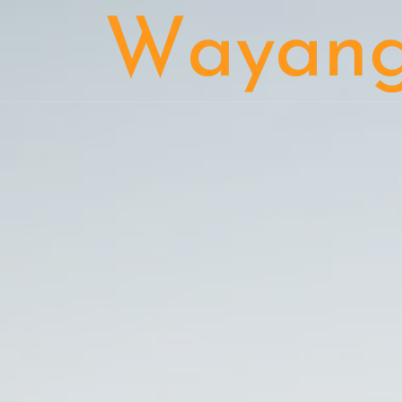
Skip
to
content
Gunakan GoPay untuk deposit dan mainkan slot gacor