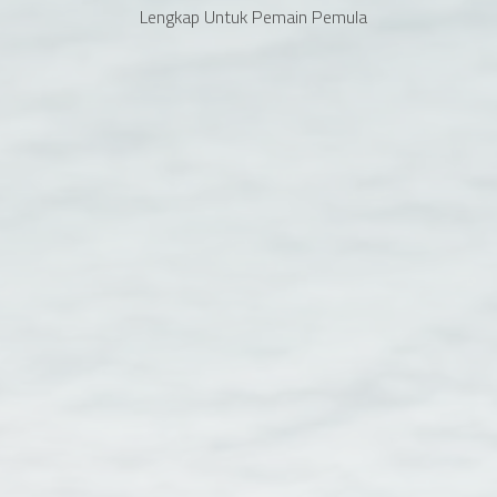
Lengkap Untuk Pemain Pemula