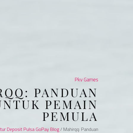
Pkv Games
RQQ: PANDUAN
UNTUK PEMAIN
PEMULA
Fitur Deposit Pulsa GoPay Blog
/ Mahirqq: Panduan