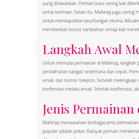
yang ditawarkan. Pemain baru sering kali dibe
untuk bermain. Selain itu, Mahirqq juga seri
untuk mendapatkan keuntungan ekstra. Misalny
memberikan bonus tambahan setiap kali merek
Langkah Awal Me
Untuk memulai permainan di Mahirqq, langkah 
pendaftaran sangat sederhana dan cepat. Pemai
email, dan nomor telepon. Setelah melengkapi
konfirmasi melalui email. Setelah konfirmasi, 
Jenis Permainan 
Mahirqq menawarkan berbagai jenis permainan y
populer adalah poker. Banyak pemain menikmat