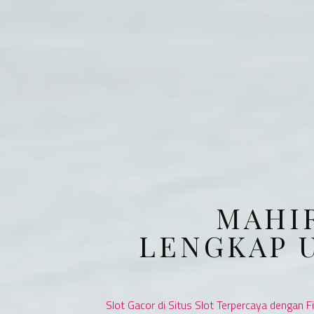
MAHI
LENGKAP 
Slot Gacor di Situs Slot Terpercaya dengan 