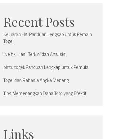
Recent Posts
Keluaran HK: Panduan Lengkap untuk Pemain
Togel
live hk: Hasil Terkini dan Analisis
pintu togel: Panduan Lengkap untuk Pemula
Togel dan Rahasia Angka Menang
Tips Memenangkan Dana Toto yang Efektif
Links