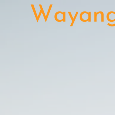
Skip
to
content
Gunakan GoPay untuk deposit dan mainkan slot gacor