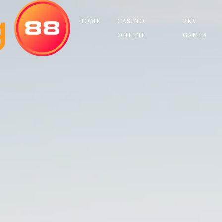
HOME
CASINO
PKV
ONLINE
GAMES
 dengan peluang menang besar di situs slot terpercaya.