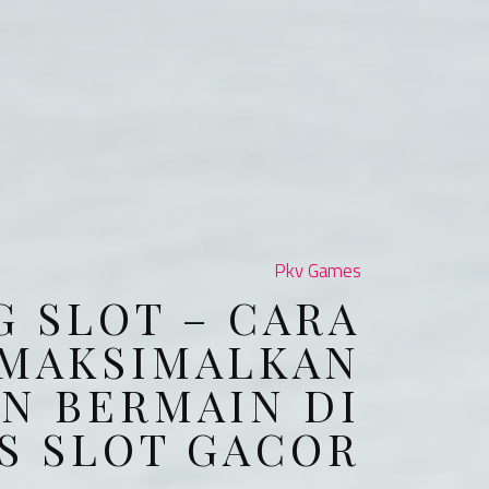
Pkv Games
 SLOT – CARA
MAKSIMALKAN
N BERMAIN DI
S SLOT GACOR