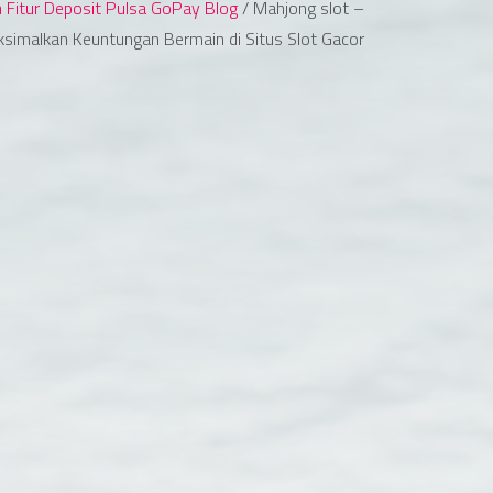
n Fitur Deposit Pulsa GoPay Blog
/ Mahjong slot –
simalkan Keuntungan Bermain di Situs Slot Gacor