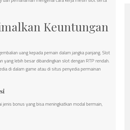
gi dan pemahaman mengenai cara kerja mesin slot serta
simalkan Keuntungan
gembalian uang kepada pemain dalam jangka panjang. Slot
n yang lebih besar dibandingkan slot dengan RTP rendah.
edia di dalam game atau di situs penyedia permainan
si
i jenis bonus yang bisa meningkatkan modal bermain,