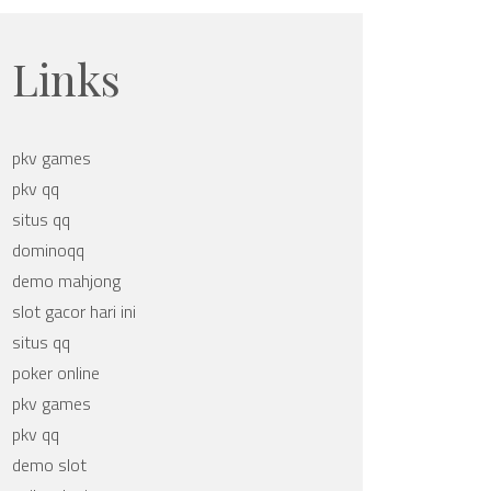
Links
pkv games
pkv qq
situs qq
dominoqq
demo mahjong
slot gacor hari ini
situs qq
poker online
pkv games
pkv qq
demo slot