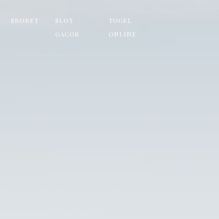
SBOBET
SLOT
TOGEL
GACOR
ONLINE