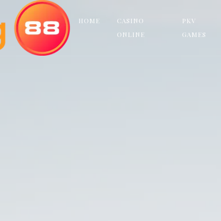
HOME
CASINO
PKV
ONLINE
GAMES
 dengan peluang menang besar di situs slot terpercaya.