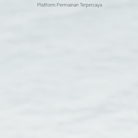
Platform Permainan Terpercaya