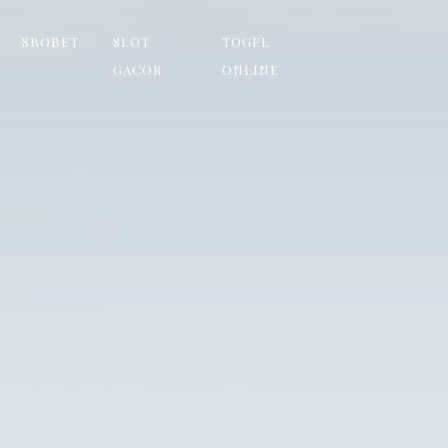
SBOBET
SLOT
TOGEL
GACOR
ONLINE