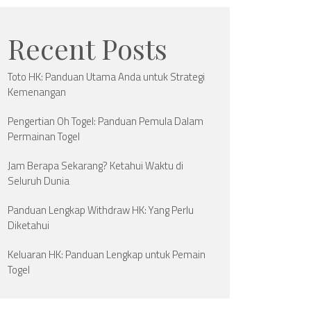
Recent Posts
Toto HK: Panduan Utama Anda untuk Strategi
Kemenangan
Pengertian Oh Togel: Panduan Pemula Dalam
Permainan Togel
Jam Berapa Sekarang? Ketahui Waktu di
Seluruh Dunia
Panduan Lengkap Withdraw HK: Yang Perlu
Diketahui
Keluaran HK: Panduan Lengkap untuk Pemain
Togel