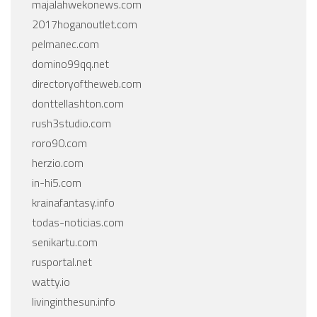
majalahwekonews.com
2017hoganoutlet.com
pelmanec.com
domino99qq.net
directoryoftheweb.com
donttellashton.com
rush3studio.com
roro90.com
herzio.com
in-hi5.com
krainafantasy.info
todas-noticias.com
senikartu.com
rusportal.net
watty.io
livinginthesun.info