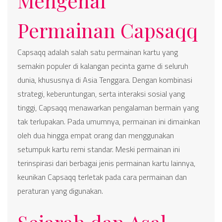
Mengenal
Permainan Capsaqq
Capsaqq adalah salah satu permainan kartu yang
semakin populer di kalangan pecinta game di seluruh
dunia, khususnya di Asia Tenggara. Dengan kombinasi
strategi, keberuntungan, serta interaksi sosial yang
tinggi, Capsaqq menawarkan pengalaman bermain yang
tak terlupakan. Pada umumnya, permainan ini dimainkan
oleh dua hingga empat orang dan menggunakan
setumpuk kartu remi standar. Meski permainan ini
terinspirasi dari berbagai jenis permainan kartu lainnya,
keunikan Capsaqq terletak pada cara permainan dan
peraturan yang digunakan.