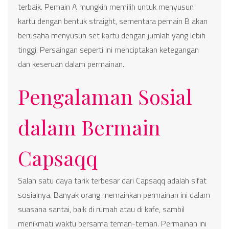
terbaik. Pemain A mungkin memilih untuk menyusun
kartu dengan bentuk straight, sementara pemain B akan
berusaha menyusun set kartu dengan jumlah yang lebih
tinggi. Persaingan seperti ini menciptakan ketegangan
dan keseruan dalam permainan.
Pengalaman Sosial
dalam Bermain
Capsaqq
Salah satu daya tarik terbesar dari Capsaqq adalah sifat
sosialnya. Banyak orang memainkan permainan ini dalam
suasana santai, baik di rumah atau di kafe, sambil
menikmati waktu bersama teman-teman. Permainan ini