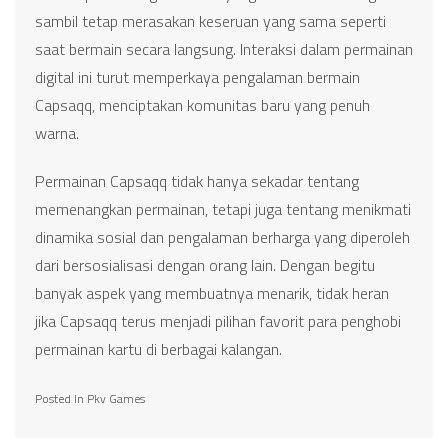
sambil tetap merasakan keseruan yang sama seperti
saat bermain secara langsung. Interaksi dalam permainan
digital ini turut memperkaya pengalaman bermain
Capsaqq, menciptakan komunitas baru yang penuh
warna.
Permainan Capsaqq tidak hanya sekadar tentang
memenangkan permainan, tetapi juga tentang menikmati
dinamika sosial dan pengalaman berharga yang diperoleh
dari bersosialisasi dengan orang lain. Dengan begitu
banyak aspek yang membuatnya menarik, tidak heran
jika Capsaqq terus menjadi pilihan favorit para penghobi
permainan kartu di berbagai kalangan.
Posted In
Pkv Games