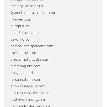
breitling-watches.us
tgarnettcentrallautoads.com
fixadvert.com
autopluz.co
save3time-c.com
vexonhcf.com
demos-pixelsparadise.com
mediatitude.com
prewarmotorcycles.com
simracinglinks.com
dosyamerkezi.net
le-surrealisme.com
showcasebeauty.com
insurancepolicyexpert.com
statkeycompany.com
carolinadeckbuilders.com