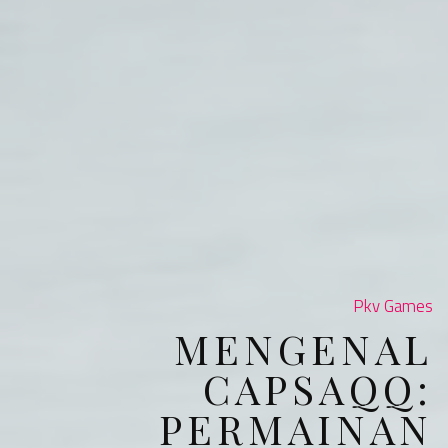
Pkv Games
MENGENAL
CAPSAQQ:
PERMAINAN