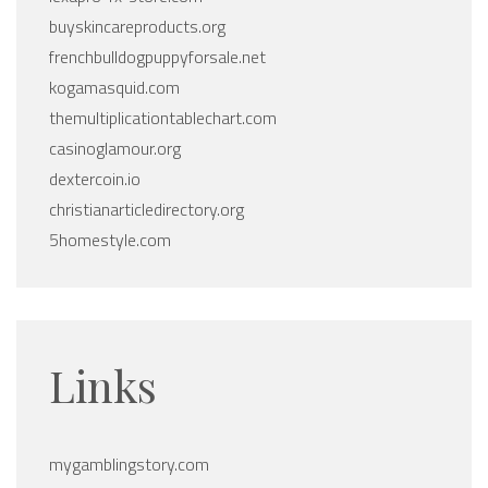
buyskincareproducts.org
frenchbulldogpuppyforsale.net
kogamasquid.com
themultiplicationtablechart.com
casinoglamour.org
dextercoin.io
christianarticledirectory.org
5homestyle.com
Links
mygamblingstory.com