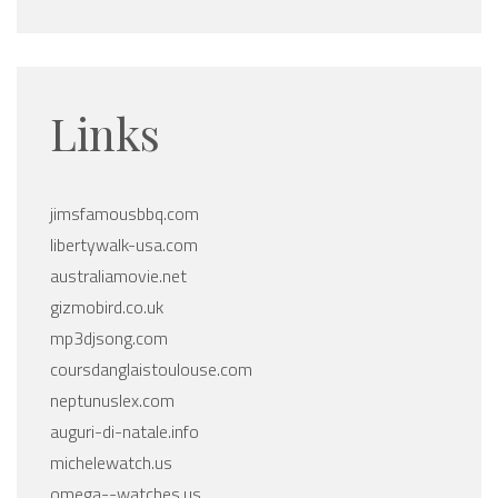
Links
jimsfamousbbq.com
libertywalk-usa.com
australiamovie.net
gizmobird.co.uk
mp3djsong.com
coursdanglaistoulouse.com
neptunuslex.com
auguri-di-natale.info
michelewatch.us
omega--watches.us