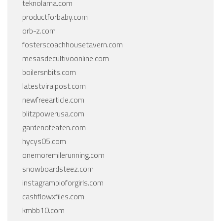
teknolama.com
productforbaby.com
orb-z.com
fosterscoachhousetavern.com
mesasdecultivoonline.com
boilersnbits.com
latestviralpost.com
newfreearticle.com
blitzpowerusa.com
gardenofeaten.com
hycys05.com
onemoremilerunning.com
snowboardsteez.com
instagrambioforgirls.com
cashflowxfiles.com
kmbb10.com