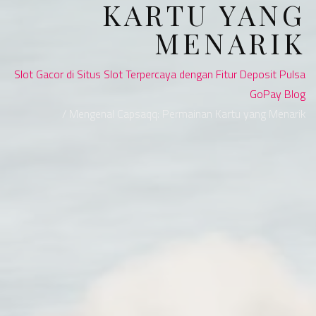
KARTU YANG
MENARIK
Slot Gacor di Situs Slot Terpercaya dengan Fitur Deposit Pulsa
GoPay Blog
/ Mengenal Capsaqq: Permainan Kartu yang Menarik