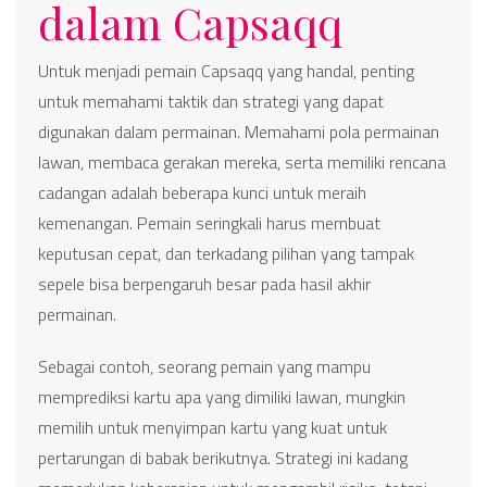
dalam Capsaqq
Untuk menjadi pemain Capsaqq yang handal, penting
untuk memahami taktik dan strategi yang dapat
digunakan dalam permainan. Memahami pola permainan
lawan, membaca gerakan mereka, serta memiliki rencana
cadangan adalah beberapa kunci untuk meraih
kemenangan. Pemain seringkali harus membuat
keputusan cepat, dan terkadang pilihan yang tampak
sepele bisa berpengaruh besar pada hasil akhir
permainan.
Sebagai contoh, seorang pemain yang mampu
memprediksi kartu apa yang dimiliki lawan, mungkin
memilih untuk menyimpan kartu yang kuat untuk
pertarungan di babak berikutnya. Strategi ini kadang