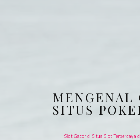
MENGENAL 
SITUS POKE
Slot Gacor di Situs Slot Terpercaya