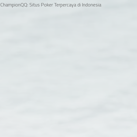
ChampionQQ: Situs Poker Terpercaya di Indonesia