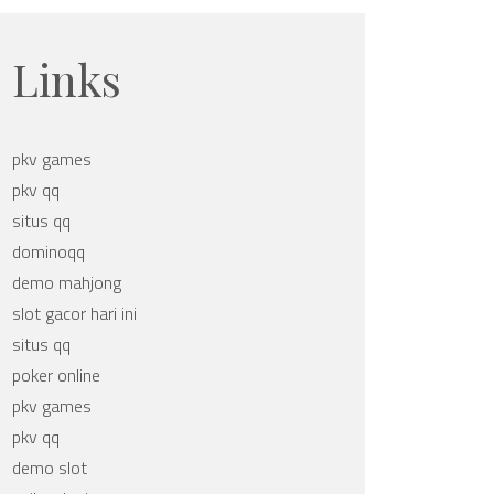
Links
pkv games
pkv qq
situs qq
dominoqq
demo mahjong
slot gacor hari ini
situs qq
poker online
pkv games
pkv qq
demo slot