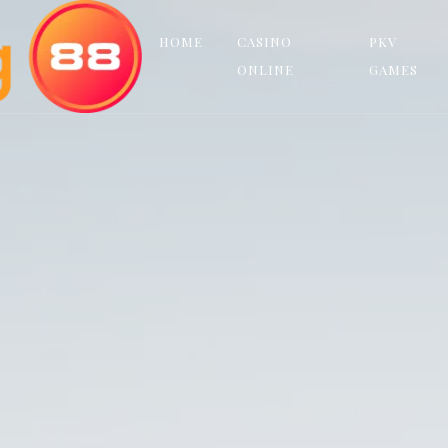
HOME
CASINO
PKV
ONLINE
GAMES
 dengan peluang menang besar di situs slot terpercaya.