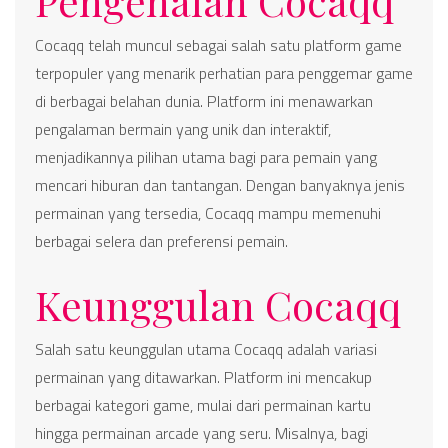
Pengenalan Cocaqq
Cocaqq telah muncul sebagai salah satu platform game
terpopuler yang menarik perhatian para penggemar game
di berbagai belahan dunia. Platform ini menawarkan
pengalaman bermain yang unik dan interaktif,
menjadikannya pilihan utama bagi para pemain yang
mencari hiburan dan tantangan. Dengan banyaknya jenis
permainan yang tersedia, Cocaqq mampu memenuhi
berbagai selera dan preferensi pemain.
Keunggulan Cocaqq
Salah satu keunggulan utama Cocaqq adalah variasi
permainan yang ditawarkan. Platform ini mencakup
berbagai kategori game, mulai dari permainan kartu
hingga permainan arcade yang seru. Misalnya, bagi