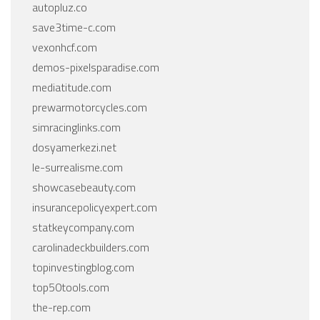
autopluz.co
save3time-c.com
vexonhcf.com
demos-pixelsparadise.com
mediatitude.com
prewarmotorcycles.com
simracinglinks.com
dosyamerkezi.net
le-surrealisme.com
showcasebeauty.com
insurancepolicyexpert.com
statkeycompany.com
carolinadeckbuilders.com
topinvestingblog.com
top50tools.com
the-rep.com