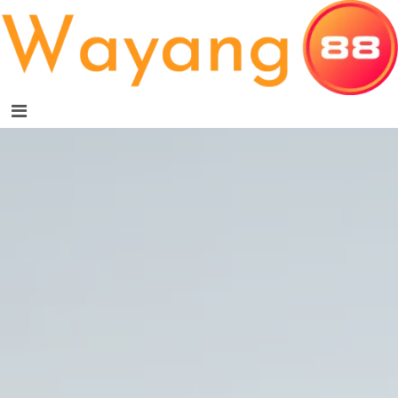
Skip
to
content
Gunakan GoPay untuk deposit dan mainkan slot gacor dengan peluang
menang besar di situs slot terpercaya.