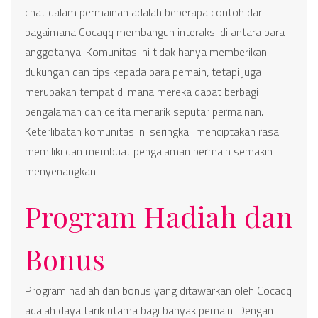
chat dalam permainan adalah beberapa contoh dari
bagaimana Cocaqq membangun interaksi di antara para
anggotanya. Komunitas ini tidak hanya memberikan
dukungan dan tips kepada para pemain, tetapi juga
merupakan tempat di mana mereka dapat berbagi
pengalaman dan cerita menarik seputar permainan.
Keterlibatan komunitas ini seringkali menciptakan rasa
memiliki dan membuat pengalaman bermain semakin
menyenangkan.
Program Hadiah dan
Bonus
Program hadiah dan bonus yang ditawarkan oleh Cocaqq
adalah daya tarik utama bagi banyak pemain. Dengan