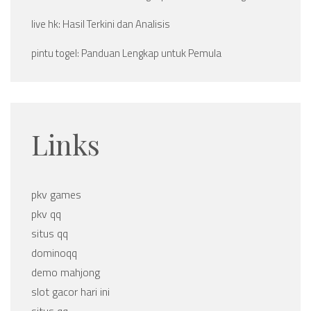
live hk: Hasil Terkini dan Analisis
pintu togel: Panduan Lengkap untuk Pemula
Links
pkv games
pkv qq
situs qq
dominoqq
demo mahjong
slot gacor hari ini
situs qq