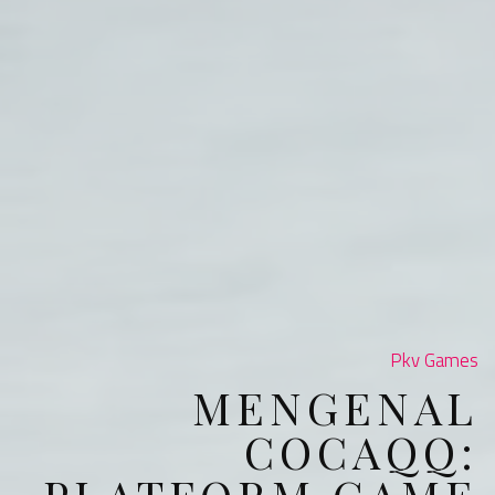
Pkv Games
MENGENAL
COCAQQ: