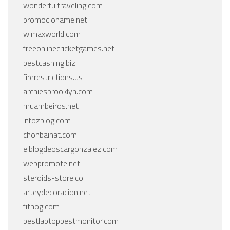
wonderfultraveling.com
promocioname.net
wimaxworld.com
freeonlinecricketgames.net
bestcashing.biz
firerestrictions.us
archiesbrooklyn.com
muambeiros.net
infozblog.com
chonbaihat.com
elblogdeoscargonzalez.com
webpromote.net
steroids-store.co
arteydecoracion.net
fithog.com
bestlaptopbestmonitor.com