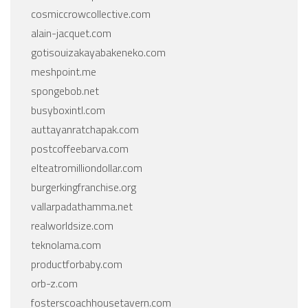
cosmiccrowcollective.com
alain-jacquet.com
gotisouizakayabakeneko.com
meshpoint.me
spongebob.net
busyboxintl.com
auttayanratchapak.com
postcoffeebarva.com
elteatromilliondollar.com
burgerkingfranchise.org
vallarpadathamma.net
realworldsize.com
teknolama.com
productforbaby.com
orb-z.com
fosterscoachhousetavern.com