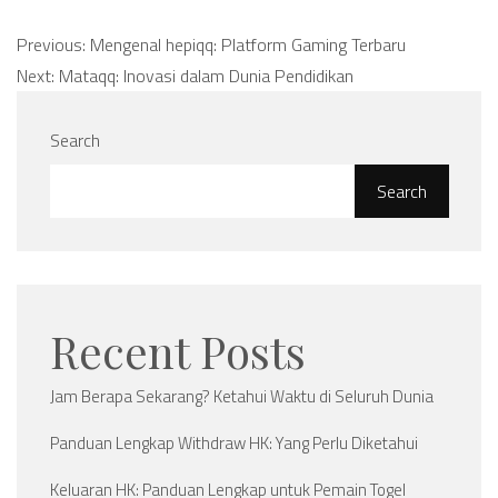
Post
Previous:
Mengenal hepiqq: Platform Gaming Terbaru
Next:
Mataqq: Inovasi dalam Dunia Pendidikan
navigation
Search
Search
Recent Posts
Jam Berapa Sekarang? Ketahui Waktu di Seluruh Dunia
Panduan Lengkap Withdraw HK: Yang Perlu Diketahui
Keluaran HK: Panduan Lengkap untuk Pemain Togel