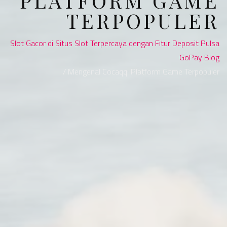
PLATFORM GAME
TERPOPULER
Slot Gacor di Situs Slot Terpercaya dengan Fitur Deposit Pulsa
GoPay Blog
/ Mengenal Cocaqq: Platform Game Terpopuler