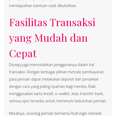
mendapatkan bantuan saat dibutuhkan.
Fasilitas Transaksi
yang Mudah dan
Cepat
Divaqq juga memudahkan penggunanya dalam hal
transaksi. Dengan berbagai pilihan metode pembayaran,
para pemain dapat melakukan deposit dan penarikan
dengan cara yang paling nyaman bagi mereka. Baik
menggunakan kartu kredit, e-wallet, atau transfer bank,
semua opsi tersedia untuk memenuhi kebutuhan pemain.
Misalnya, seorang pemain bernama Rudi ingin menarik