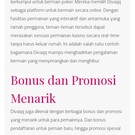
berkumpul untuk bermain poker. Mereka memilih Divaqq
sebagai platform untuk bermain secara online. Dengan
fasilitas permainan yang interaktif dan antarmuka yang
ramah pengguna, teman-teman tersebut dapat
merasakan sensasi permainan kasino secara real-time
tanpa harus keluar rumah. Ini adalah salah satu contoh
bagaimana Divaqq mampu menghadirkan pengalaman
bermain yang menyenangkan dan menghibur.
Bonus dan Promosi
Menarik
Divaqq juga dikenal dengan berbagai bonus dan promosi
yang menarik untuk para pemainnya. Dari bonus
pendaftaran untuk pemain baru, hingga promosi spesial