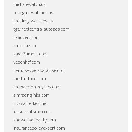
michelewatch.us
omega--watches.us
breitling-watches.us
tgarnettcentrallautoads.com
fixadvert.com
autopluz.co
save3time-c.com
vexonhcf.com
demos-pixelsparadise.com
mediatitude.com
prewarmotorcycles.com
simracinglinks.com
dosyamerkezi.net
le-surrealisme.com
showcasebeauty.com
insurancepolicyexpert.com