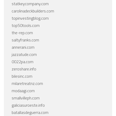
statkeycompany.com
carolinadeckbuilders.com
topinvestingblog.com
top50tools.com
the-rep.com
saltyfranks.com
annerani.com
jazzatude.com
0022pa.com
zeroshare.info
bilesinc.com
milaretreatnz.com
modaagi.com
smallvilleph.com
galiciasuroeste.info
batallasdeguerra.com