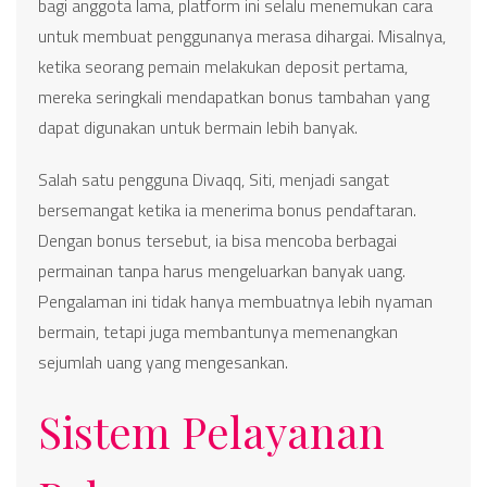
bagi anggota lama, platform ini selalu menemukan cara
untuk membuat penggunanya merasa dihargai. Misalnya,
ketika seorang pemain melakukan deposit pertama,
mereka seringkali mendapatkan bonus tambahan yang
dapat digunakan untuk bermain lebih banyak.
Salah satu pengguna Divaqq, Siti, menjadi sangat
bersemangat ketika ia menerima bonus pendaftaran.
Dengan bonus tersebut, ia bisa mencoba berbagai
permainan tanpa harus mengeluarkan banyak uang.
Pengalaman ini tidak hanya membuatnya lebih nyaman
bermain, tetapi juga membantunya memenangkan
sejumlah uang yang mengesankan.
Sistem Pelayanan