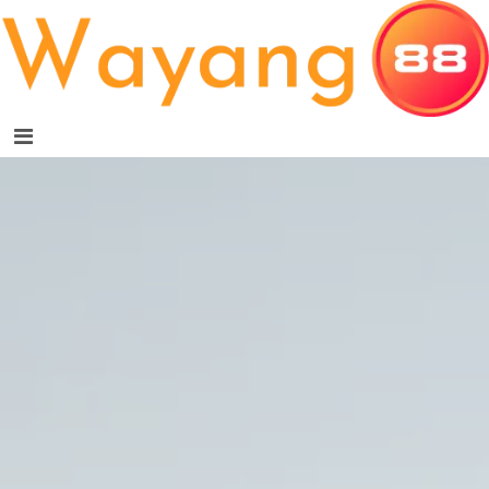
Skip
to
content
Gunakan GoPay untuk deposit dan mainkan slot gacor dengan peluang
menang besar di situs slot terpercaya.