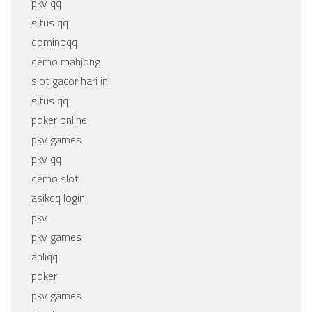
pkv qq
situs qq
dominoqq
demo mahjong
slot gacor hari ini
situs qq
poker online
pkv games
pkv qq
demo slot
asikqq login
pkv
pkv games
ahliqq
poker
pkv games