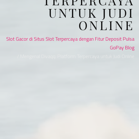
TERPERCAYA
UNTUK JUDI
ONLINE
Slot Gacor di Situs Slot Terpercaya dengan Fitur Deposit Pulsa
GoPay Blog
/ Mengenal Divaqq: Platform Terpercaya untuk Judi Online