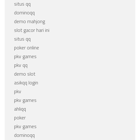
situs qq
dominoqq
demo mahjong
slot gacor hari ini
situs qq
poker online
pkv games
pkv qq
demo slot
asikqq login
pkv
pkv games
ahliqq
poker
pkv games
dominoqq