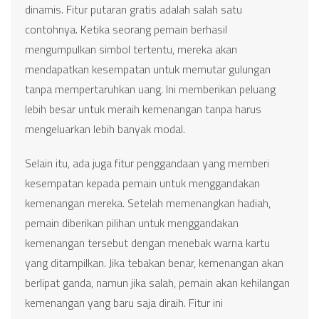
dinamis. Fitur putaran gratis adalah salah satu
contohnya. Ketika seorang pemain berhasil
mengumpulkan simbol tertentu, mereka akan
mendapatkan kesempatan untuk memutar gulungan
tanpa mempertaruhkan uang. Ini memberikan peluang
lebih besar untuk meraih kemenangan tanpa harus
mengeluarkan lebih banyak modal.
Selain itu, ada juga fitur penggandaan yang memberi
kesempatan kepada pemain untuk menggandakan
kemenangan mereka. Setelah memenangkan hadiah,
pemain diberikan pilihan untuk menggandakan
kemenangan tersebut dengan menebak warna kartu
yang ditampilkan. Jika tebakan benar, kemenangan akan
berlipat ganda, namun jika salah, pemain akan kehilangan
kemenangan yang baru saja diraih. Fitur ini