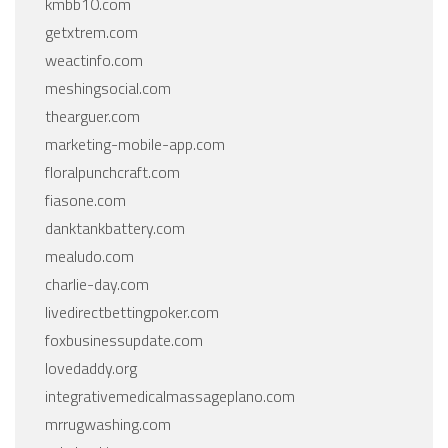
kmbb10.com
getxtrem.com
weactinfo.com
meshingsocial.com
thearguer.com
marketing-mobile-app.com
floralpunchcraft.com
fiasone.com
danktankbattery.com
mealudo.com
charlie-day.com
livedirectbettingpoker.com
foxbusinessupdate.com
lovedaddy.org
integrativemedicalmassageplano.com
mrrugwashing.com