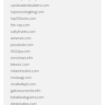
carolinadeckbuilders.com
topinvestingblog.com
top50tools.com
the-rep.com
saltyfranks.com
annerani.com
jazzatude.com
0022pa.com
zeroshare.info
bilesinc.com
milaretreatnz.com
modaagi.com
smallvilleph.com
galiciasuroeste.info
batallasdeguerra.com
dregstudios.com