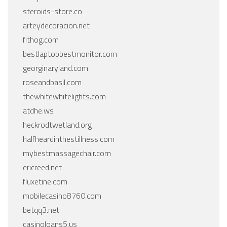
steroids-store.co
arteydecoracion.net
fithog.com
bestlaptopbestmonitor.com
georginaryland.com
roseandbasil.com
thewhitewhitelights.com
atdhe.ws
heckrodtwetland.org
halfheardinthestillness.com
mybestmassagechair.com
ericreed.net
fluxetine.com
mobilecasino8760.com
betqq3.net
casinoloans5.us