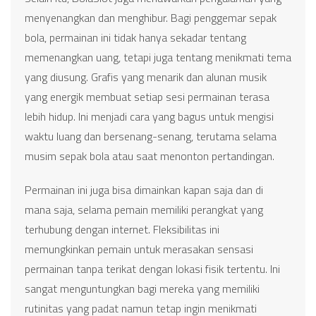
menyenangkan dan menghibur. Bagi penggemar sepak
bola, permainan ini tidak hanya sekadar tentang
memenangkan uang, tetapi juga tentang menikmati tema
yang diusung. Grafis yang menarik dan alunan musik
yang energik membuat setiap sesi permainan terasa
lebih hidup. Ini menjadi cara yang bagus untuk mengisi
waktu luang dan bersenang-senang, terutama selama
musim sepak bola atau saat menonton pertandingan.
Permainan ini juga bisa dimainkan kapan saja dan di
mana saja, selama pemain memiliki perangkat yang
terhubung dengan internet. Fleksibilitas ini
memungkinkan pemain untuk merasakan sensasi
permainan tanpa terikat dengan lokasi fisik tertentu. Ini
sangat menguntungkan bagi mereka yang memiliki
rutinitas yang padat namun tetap ingin menikmati