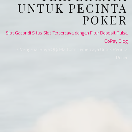
UNTUK PECINTA
POKER
Slot Gacor di Situs Slot Terpercaya dengan Fitur Deposit Pulsa
GoPay Blog
/ Mengenal RoyalQQ: Platform Terpercaya Untuk Pecinta
Poker