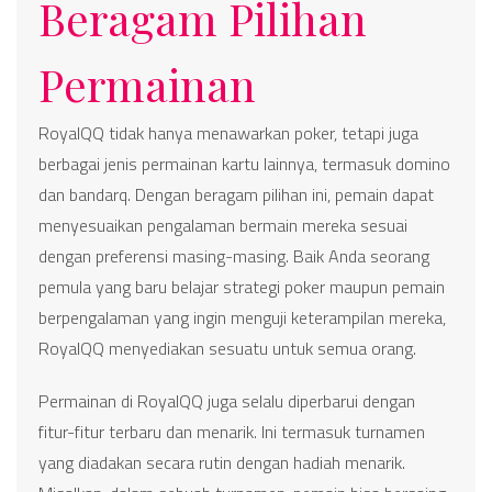
Beragam Pilihan
Permainan
RoyalQQ tidak hanya menawarkan poker, tetapi juga
berbagai jenis permainan kartu lainnya, termasuk domino
dan bandarq. Dengan beragam pilihan ini, pemain dapat
menyesuaikan pengalaman bermain mereka sesuai
dengan preferensi masing-masing. Baik Anda seorang
pemula yang baru belajar strategi poker maupun pemain
berpengalaman yang ingin menguji keterampilan mereka,
RoyalQQ menyediakan sesuatu untuk semua orang.
Permainan di RoyalQQ juga selalu diperbarui dengan
fitur-fitur terbaru dan menarik. Ini termasuk turnamen
yang diadakan secara rutin dengan hadiah menarik.