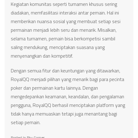
Kegiatan komunitas seperti turnamen khusus sering
diadakan, memfasilitasi interaksi antar pemain. Hal ini
memberikan nuansa sosial yang membuat setiap sesi
permainan menjadi lebih seru dan menarik. Misalkan,
selama turnamen, pemain bisa berkompetisi sambil
saling mendukung, menciptakan suasana yang
menyenangkan dan kompetitif.
Dengan semua fitur dan keuntungan yang ditawarkan,
RoyalQQ menjadi pilihan yang menarik bagi para pecinta
poker dan permainan kartu lainnya. Dengan
mengedepankan keamanan, keandalan, dan pengalaman
pengguna, RoyalQQ berhasil menciptakan platform yang
tidak hanya memuaskan tetapi juga menantang bagi
setiap pemain.
Posted In
Pkv Games