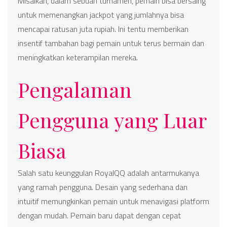
Misalkan, dalam sebuah turnamen, pemain bisa bersaing
untuk memenangkan jackpot yang jumlahnya bisa
mencapai ratusan juta rupiah. Ini tentu memberikan
insentif tambahan bagi pemain untuk terus bermain dan
meningkatkan keterampilan mereka.
Pengalaman
Pengguna yang Luar
Biasa
Salah satu keunggulan RoyalQQ adalah antarmukanya
yang ramah pengguna. Desain yang sederhana dan
intuitif memungkinkan pemain untuk menavigasi platform
dengan mudah. Pemain baru dapat dengan cepat