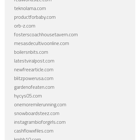
teknolama.com
productforbaby.com
orb-z.com
fosterscoachhousetavern.com
mesasdecultivoonline.com
boilersnbits.com
latestviralpost.com
newfreearticle.com
blitzpowerusa.com
gardenofeaten.com
hycys05.com
onemoremilerunning.com
snowboardsteez.com
instagrambioforgirls.com
cashflowxfiles.com
kmbb10.com