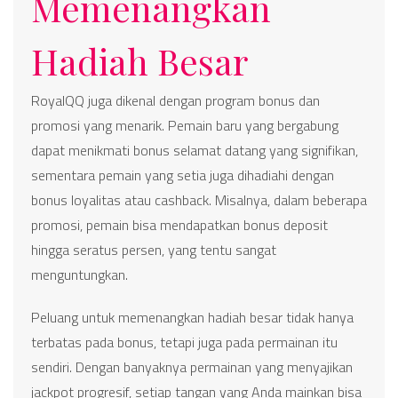
Memenangkan
Hadiah Besar
RoyalQQ juga dikenal dengan program bonus dan
promosi yang menarik. Pemain baru yang bergabung
dapat menikmati bonus selamat datang yang signifikan,
sementara pemain yang setia juga dihadiahi dengan
bonus loyalitas atau cashback. Misalnya, dalam beberapa
promosi, pemain bisa mendapatkan bonus deposit
hingga seratus persen, yang tentu sangat
menguntungkan.
Peluang untuk memenangkan hadiah besar tidak hanya
terbatas pada bonus, tetapi juga pada permainan itu
sendiri. Dengan banyaknya permainan yang menyajikan
jackpot progresif, setiap tangan yang Anda mainkan bisa