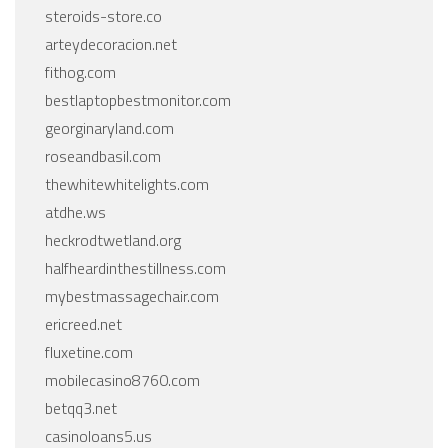
steroids-store.co
arteydecoracion.net
fithog.com
bestlaptopbestmonitor.com
georginaryland.com
roseandbasil.com
thewhitewhitelights.com
atdhe.ws
heckrodtwetland.org
halfheardinthestillness.com
mybestmassagechair.com
ericreed.net
fluxetine.com
mobilecasino8760.com
betqq3.net
casinoloans5.us