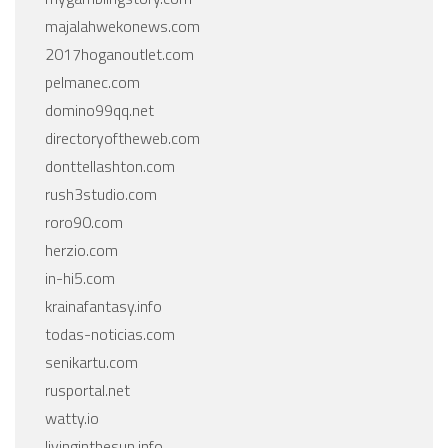
majalahwekonews.com
2017hoganoutlet.com
pelmanec.com
domino99qq.net
directoryoftheweb.com
donttellashton.com
rush3studio.com
roro90.com
herzio.com
in-hi5.com
krainafantasy.info
todas-noticias.com
senikartu.com
rusportal.net
watty.io
livinginthesun.info