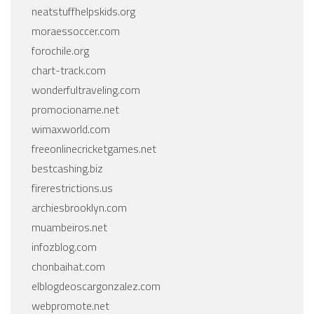
neatstuffhelpskids.org
moraessoccer.com
forochile.org
chart-track.com
wonderfultraveling.com
promocioname.net
wimaxworld.com
freeonlinecricketgames.net
bestcashing.biz
firerestrictions.us
archiesbrooklyn.com
muambeiros.net
infozblog.com
chonbaihat.com
elblogdeoscargonzalez.com
webpromote.net