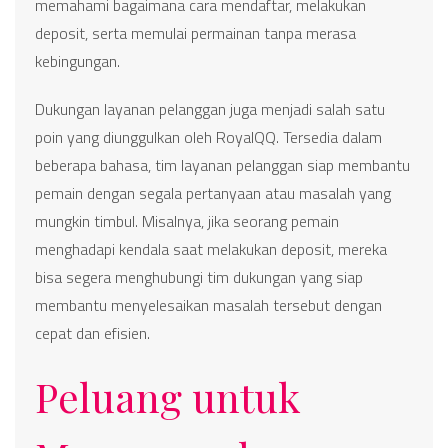
memahami bagaimana cara mendaftar, melakukan
deposit, serta memulai permainan tanpa merasa
kebingungan.
Dukungan layanan pelanggan juga menjadi salah satu
poin yang diunggulkan oleh RoyalQQ. Tersedia dalam
beberapa bahasa, tim layanan pelanggan siap membantu
pemain dengan segala pertanyaan atau masalah yang
mungkin timbul. Misalnya, jika seorang pemain
menghadapi kendala saat melakukan deposit, mereka
bisa segera menghubungi tim dukungan yang siap
membantu menyelesaikan masalah tersebut dengan
cepat dan efisien.
Peluang untuk