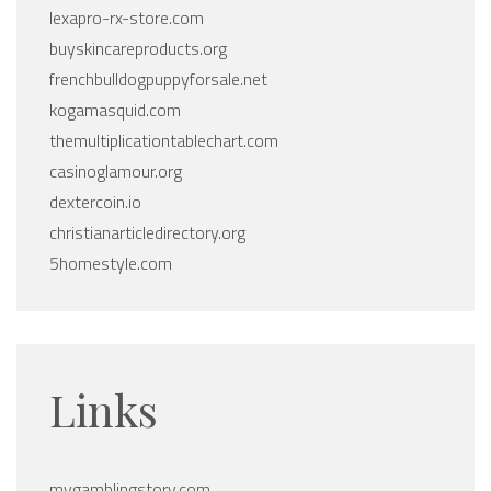
lexapro-rx-store.com
buyskincareproducts.org
frenchbulldogpuppyforsale.net
kogamasquid.com
themultiplicationtablechart.com
casinoglamour.org
dextercoin.io
christianarticledirectory.org
5homestyle.com
Links
mygamblingstory.com