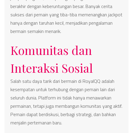
berakhir dengan keberuntungan besar. Banyak cerita
sukses dari pemain yang tiba-tiba memenangkan jackpot
hanya dengan taruhan kecil, menjadikan pengalaman
bermain semakin menarik.
Komunitas dan
Interaksi Sosial
Salah satu daya tarik dari bermain di RoyalQQ adalah
kesempatan untuk terhubung dengan pemain lain dari
seluruh dunia. Platform ini tidak hanya menawarkan
permainan, tetapi juga membangun komunitas yang aktif.
Pemain dapat berdiskusi, berbagi strategi, dan bahkan
menjalin pertemanan baru.