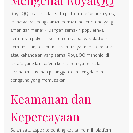
Mengenal RoyalQQ
RoyalQQ adalah salah satu platform terkemuka yang
menawarkan pengalaman bermain poker online yang
aman dan menarik. Dengan semakin populernya
permainan poker di seluruh dunia, banyak platform
bermunculan, tetapi tidak semuanya memiliki reputasi
atau kehandalan yang sama. RoyalQQ menonjol di
antara yang lain karena komitmennya terhadap
keamanan, layanan pelanggan, dan pengalaman
pengguna yang memuaskan.
Keamanan dan
Kepercayaan
Salah satu aspek terpenting ketika memilih platform