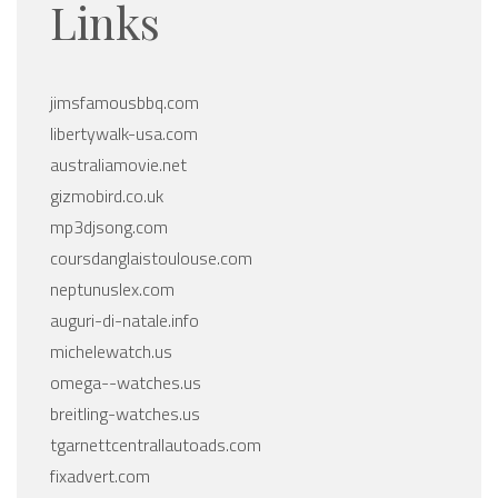
Links
jimsfamousbbq.com
libertywalk-usa.com
australiamovie.net
gizmobird.co.uk
mp3djsong.com
coursdanglaistoulouse.com
neptunuslex.com
auguri-di-natale.info
michelewatch.us
omega--watches.us
breitling-watches.us
tgarnettcentrallautoads.com
fixadvert.com