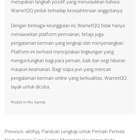
merupakan langkah positif yang menunjukkan bahwa
WarnetQQ peduli terhadap kesejahteraan anggotanya.
Dengan berbagai keunggulan ini, WarnetQQ tidak hanya
menawarkan platform permainan, tetapi juga
pengalaman bermain yang lengkap dan menyenangkan.
Platform ini berhasil menciptakan lingkungan yang
menguntungkan bagi para pemain, baik dari segi hiburan
maupun keamanan. Bagi siapa pun yang mencari
pengalaman bermain online yang berkualitas, WarnetQQ
layak untuk dicoba.
Posted In
Pkv Games
Post
Previous:
aktifqq: Panduan Lengkap untuk Pemain Pemula
Next:
danaqq: Cara Cerdas Mengelola Keuangan Anda