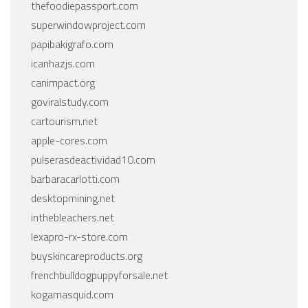
thefoodiepassport.com
superwindowproject.com
papibakigrafo.com
icanhazjs.com
canimpact.org
goviralstudy.com
cartourism.net
apple-cores.com
pulserasdeactividad10.com
barbaracarlotti.com
desktopmining.net
inthebleachers.net
lexapro-rx-store.com
buyskincareproducts.org
frenchbulldogpuppyforsale.net
kogamasquid.com