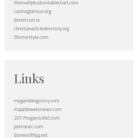
themultiplicationtablechart.com
casinoglamour.org
dextercoin.io
christianarticledirectory.org
5homestyle.com
Links
mygamblingstory.com
majalahwekonews.com
2017hoganoutlet.com
pelmanec.com
domino99qq.net