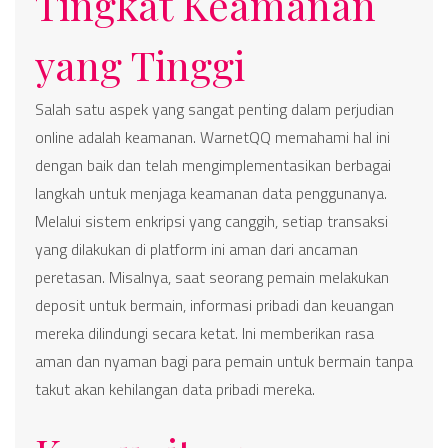
Tingkat Keamanan
yang Tinggi
Salah satu aspek yang sangat penting dalam perjudian
online adalah keamanan. WarnetQQ memahami hal ini
dengan baik dan telah mengimplementasikan berbagai
langkah untuk menjaga keamanan data penggunanya.
Melalui sistem enkripsi yang canggih, setiap transaksi
yang dilakukan di platform ini aman dari ancaman
peretasan. Misalnya, saat seorang pemain melakukan
deposit untuk bermain, informasi pribadi dan keuangan
mereka dilindungi secara ketat. Ini memberikan rasa
aman dan nyaman bagi para pemain untuk bermain tanpa
takut akan kehilangan data pribadi mereka.