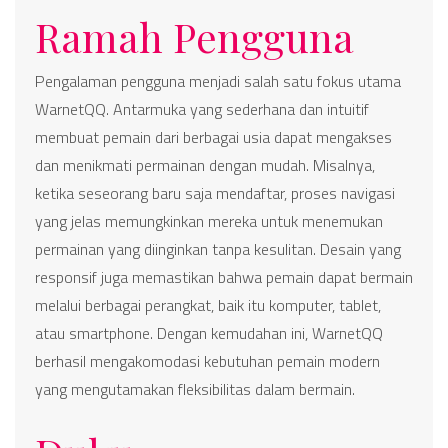
Ramah Pengguna
Pengalaman pengguna menjadi salah satu fokus utama
WarnetQQ. Antarmuka yang sederhana dan intuitif
membuat pemain dari berbagai usia dapat mengakses
dan menikmati permainan dengan mudah. Misalnya,
ketika seseorang baru saja mendaftar, proses navigasi
yang jelas memungkinkan mereka untuk menemukan
permainan yang diinginkan tanpa kesulitan. Desain yang
responsif juga memastikan bahwa pemain dapat bermain
melalui berbagai perangkat, baik itu komputer, tablet,
atau smartphone. Dengan kemudahan ini, WarnetQQ
berhasil mengakomodasi kebutuhan pemain modern
yang mengutamakan fleksibilitas dalam bermain.