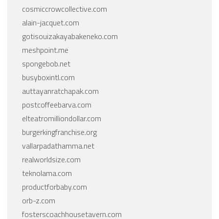
cosmiccrowcollective.com
alain-jacquet.com
gotisouizakayabakeneko.com
meshpoint.me
spongebob.net
busyboxintl.com
auttayanratchapak.com
postcoffeebarva.com
elteatromilliondollar.com
burgerkingfranchise.org
vallarpadathamma.net
realworldsize.com
teknolama.com
productforbaby.com
orb-z.com
fosterscoachhousetavern.com