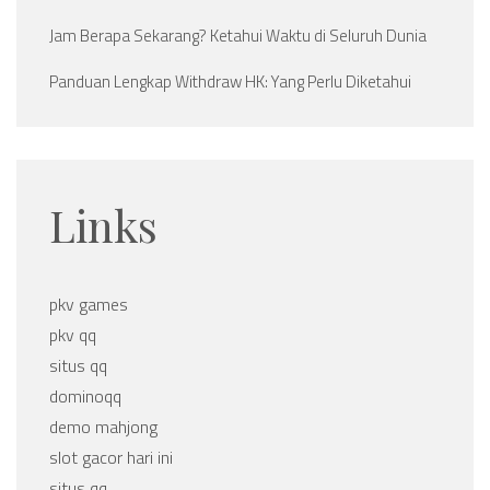
Jam Berapa Sekarang? Ketahui Waktu di Seluruh Dunia
Panduan Lengkap Withdraw HK: Yang Perlu Diketahui
Links
pkv games
pkv qq
situs qq
dominoqq
demo mahjong
slot gacor hari ini
situs qq