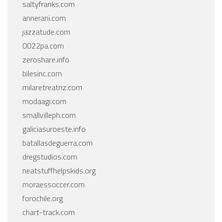
saltyfranks.com
annerani.com
jazzatude.com
0022pa.com
zeroshare.info
bilesinc.com
milaretreatnz.com
modaagi.com
smallvilleph.com
galiciasuroeste.info
batallasdeguerra.com
dregstudios.com
neatstuffhelpskids.org
moraessoccer.com
forochile.org
chart-track.com