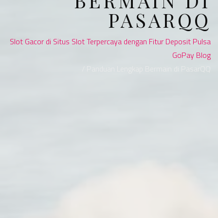
BERMAIN DI
PASARQQ
Slot Gacor di Situs Slot Terpercaya dengan Fitur Deposit Pulsa
GoPay Blog
/ Panduan Lengkap Bermain di PasarQQ