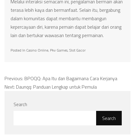
Melalui interaksi semacam ini, pengalaman bermain akan
terasa lebih kaya dan bermanfaat. Selain itu, bergabung
dalam komunitas dapat membantu membangun
kepercayaan diri, karena pemain dapat belajar dari orang
lain dan bertukar wawasan tentang permainan.
Posted In
Casino Online
,
Pkv Games
,
Slot Gacor
Post
Previous:
BPOQQ: Apa Itu dan Bagaimana Cara Kerjanya
Next:
Daunqq: Panduan Lengkap untuk Pemula
navigation
Search
Search