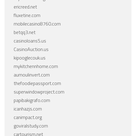
ericreed.net
fluxetine.com
mobilecasino8760.com
betqq3.net
casinoloans5.us
CasinoAuction.us
kipooglecouk.us
mykitchennhome.com
aumoulinvert.com
thefoodiepassport.com
superwindowproject.com
papibakigrafo.com
icanhazjs.com
canimpact.org
goviralstudy.com
cartourism.net