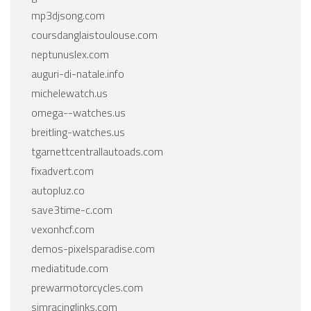
mp3djsong.com
coursdanglaistoulouse.com
neptunuslex.com
auguri-di-natale.info
michelewatch.us
omega--watches.us
breitling-watches.us
tgarnettcentrallautoads.com
fixadvert.com
autopluz.co
save3time-c.com
vexonhcf.com
demos-pixelsparadise.com
mediatitude.com
prewarmotorcycles.com
simracinglinks.com