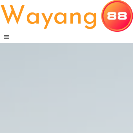
Skip
to
content
Gunakan GoPay untuk deposit dan mainkan slot gacor dengan peluang
menang besar di situs slot terpercaya.