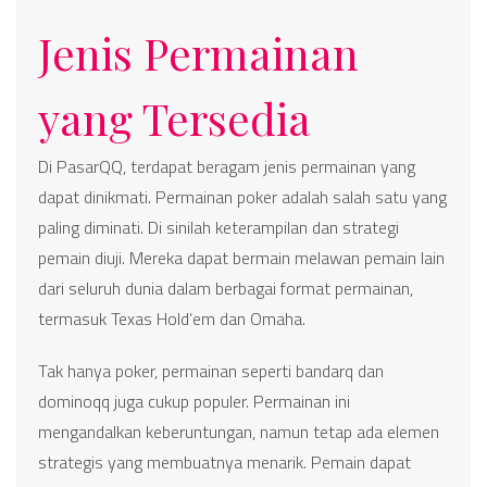
Jenis Permainan
yang Tersedia
Di PasarQQ, terdapat beragam jenis permainan yang
dapat dinikmati. Permainan poker adalah salah satu yang
paling diminati. Di sinilah keterampilan dan strategi
pemain diuji. Mereka dapat bermain melawan pemain lain
dari seluruh dunia dalam berbagai format permainan,
termasuk Texas Hold’em dan Omaha.
Tak hanya poker, permainan seperti bandarq dan
dominoqq juga cukup populer. Permainan ini
mengandalkan keberuntungan, namun tetap ada elemen
strategis yang membuatnya menarik. Pemain dapat