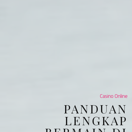
Casino Online
PANDUAN
LENGKAP