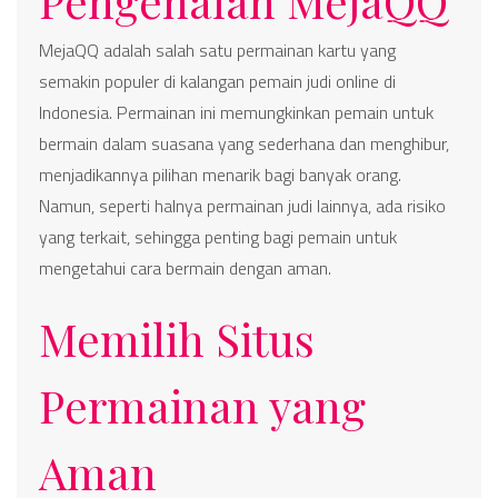
Pengenalan MejaQQ
MejaQQ adalah salah satu permainan kartu yang
semakin populer di kalangan pemain judi online di
Indonesia. Permainan ini memungkinkan pemain untuk
bermain dalam suasana yang sederhana dan menghibur,
menjadikannya pilihan menarik bagi banyak orang.
Namun, seperti halnya permainan judi lainnya, ada risiko
yang terkait, sehingga penting bagi pemain untuk
mengetahui cara bermain dengan aman.
Memilih Situs
Permainan yang
Aman