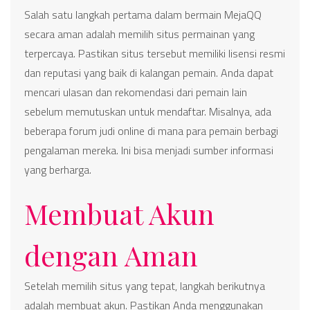
Salah satu langkah pertama dalam bermain MejaQQ
secara aman adalah memilih situs permainan yang
terpercaya. Pastikan situs tersebut memiliki lisensi resmi
dan reputasi yang baik di kalangan pemain. Anda dapat
mencari ulasan dan rekomendasi dari pemain lain
sebelum memutuskan untuk mendaftar. Misalnya, ada
beberapa forum judi online di mana para pemain berbagi
pengalaman mereka. Ini bisa menjadi sumber informasi
yang berharga.
Membuat Akun
dengan Aman
Setelah memilih situs yang tepat, langkah berikutnya
adalah membuat akun. Pastikan Anda menggunakan