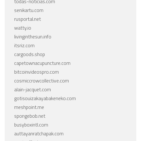
todas-noticias.com
senikartu.com
rusportal.net
watty.io
livinginthesun.info
itsriz.com
cargoods.shop
capetownacupuncture.com
bitcoinvideospro.com
cosmiccrowcollective.com
alain-jacquet.com
gotisouizakayabakeneko.com
meshpoint.me
spongebob.net
busyboxintl.com
auttayanratchapak.com