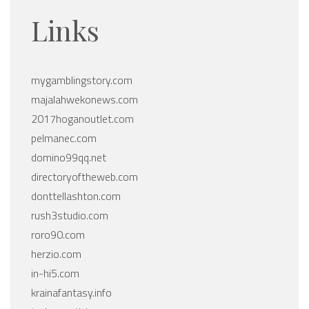
Links
mygamblingstory.com
majalahwekonews.com
2017hoganoutlet.com
pelmanec.com
domino99qq.net
directoryoftheweb.com
donttellashton.com
rush3studio.com
roro90.com
herzio.com
in-hi5.com
krainafantasy.info