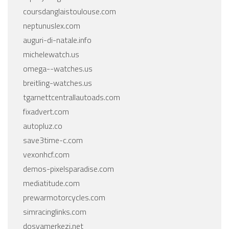
coursdanglaistoulouse.com
neptunuslex.com
auguri-di-natale.info
michelewatch.us
omega--watches.us
breitling-watches.us
tgarnettcentrallautoads.com
fixadvert.com
autopluz.co
save3time-c.com
vexonhcf.com
demos-pixelsparadise.com
mediatitude.com
prewarmotorcycles.com
simracinglinks.com
dosyamerkezi.net