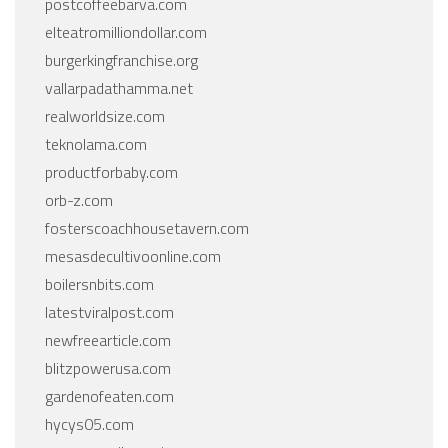
postcoffeebarva.com
elteatromilliondollar.com
burgerkingfranchise.org
vallarpadathamma.net
realworldsize.com
teknolama.com
productforbaby.com
orb-z.com
fosterscoachhousetavern.com
mesasdecultivoonline.com
boilersnbits.com
latestviralpost.com
newfreearticle.com
blitzpowerusa.com
gardenofeaten.com
hycys05.com