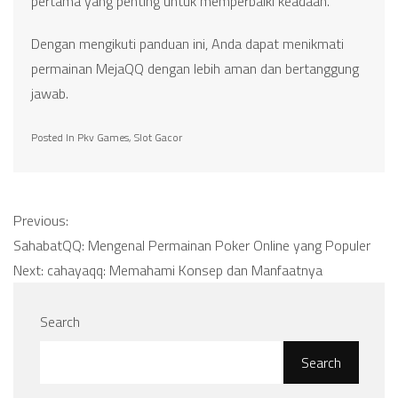
pertama yang penting untuk memperbaiki keadaan.
Dengan mengikuti panduan ini, Anda dapat menikmati
permainan MejaQQ dengan lebih aman dan bertanggung
jawab.
Posted In
Pkv Games
,
Slot Gacor
Post
Previous:
SahabatQQ: Mengenal Permainan Poker Online yang Populer
Next:
cahayaqq: Memahami Konsep dan Manfaatnya
navigation
Search
Search