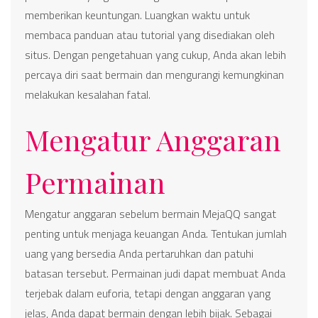
memberikan keuntungan. Luangkan waktu untuk
membaca panduan atau tutorial yang disediakan oleh
situs. Dengan pengetahuan yang cukup, Anda akan lebih
percaya diri saat bermain dan mengurangi kemungkinan
melakukan kesalahan fatal.
Mengatur Anggaran
Permainan
Mengatur anggaran sebelum bermain MejaQQ sangat
penting untuk menjaga keuangan Anda. Tentukan jumlah
uang yang bersedia Anda pertaruhkan dan patuhi
batasan tersebut. Permainan judi dapat membuat Anda
terjebak dalam euforia, tetapi dengan anggaran yang
jelas, Anda dapat bermain dengan lebih bijak. Sebagai