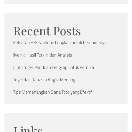
Recent Posts
Keluaran HK: Panduan Lengkap untuk Pemain Togel
live hk: Hasil Terkini dan Analisis
pintu togel: Panduan Lengkap untuk Pemula
Togel dan Rahasia Angka Menang
Tips Memenangkan Dana Toto yang Efektif
Links