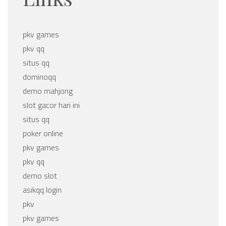
pkv games
pkv qq
situs qq
dominoqq
demo mahjong
slot gacor hari ini
situs qq
poker online
pkv games
pkv qq
demo slot
asikqq login
pkv
pkv games