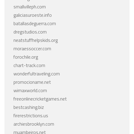
smallvilleph.com
galiciasuroeste.info
batallasdeguerra.com
dregstudios.com
neatstuffhelpskids.org
moraessoccer.com
forochile.org
chart-track.com
wonderfultraveling.com
promocioname.net
wimaxworld.com
freeonlinecricketgames.net
bestcashing.biz
firerestrictions.us
archiesbrooklyn.com
muambeiros.net