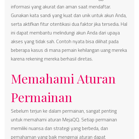
informasi yang akurat dan aman saat mendaftar.
Gunakan kata sandi yang kuat dan unik untuk akun Anda,
serta aktifkan fitur otentikasi dua faktor jika tersedia. Hal
ini dapat membantu melindungi akun Anda dari upaya
akses yang tidak sah. Contoh nyata bisa dilihat pada
beberapa kasus di mana pemain kehilangan uang mereka
karena rekening mereka berhasil diretas.
Memahami Aturan
Permainan
Sebelum terjun ke dalam permainan, sangat penting
untuk memahami aturan MejaQQ. Setiap permainan
memiliki nuansa dan strategi yang berbeda, dan
pemahaman yang baik mengenai aturan dapat