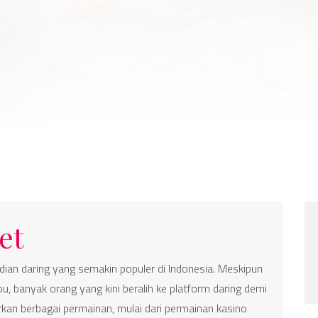
et
dian daring yang semakin populer di Indonesia. Meskipun
bu, banyak orang yang kini beralih ke platform daring demi
n berbagai permainan, mulai dari permainan kasino