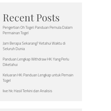
Recent Posts
Pengertian Oh Togel: Panduan Pemula Dalam
Permainan Togel
Jam Berapa Sekarang? Ketahui Waktu di
Seluruh Dunia
Panduan Lengkap Withdraw HK: Yang Perlu
Diketahui
Keluaran HK: Panduan Lengkap untuk Pemain
Togel
live hk: Hasil Terkini dan Analisis