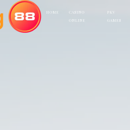
HOME
CASINO
PKV
ONLINE
GAMES
 dengan peluang menang besar di situs slot terpercaya.