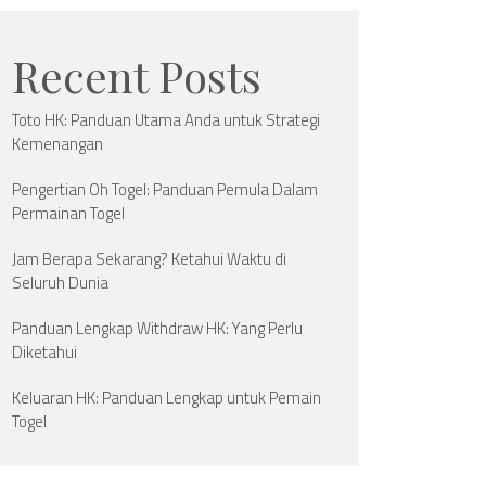
Recent Posts
Toto HK: Panduan Utama Anda untuk Strategi
Kemenangan
Pengertian Oh Togel: Panduan Pemula Dalam
Permainan Togel
Jam Berapa Sekarang? Ketahui Waktu di
Seluruh Dunia
Panduan Lengkap Withdraw HK: Yang Perlu
Diketahui
Keluaran HK: Panduan Lengkap untuk Pemain
Togel