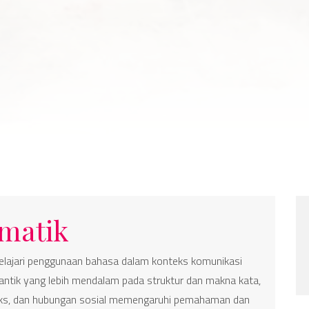
matik
elajari penggunaan bahasa dalam konteks komunikasi
antik yang lebih mendalam pada struktur dan makna kata,
teks, dan hubungan sosial memengaruhi pemahaman dan