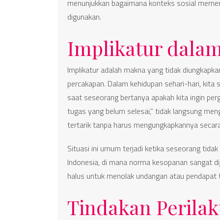
menunjukkan bagaimana konteks sosial memenga
digunakan.
Implikatur dalam
Implikatur adalah makna yang tidak diungkapka
percakapan. Dalam kehidupan sehari-hari, kita 
saat seseorang bertanya apakah kita ingin per
tugas yang belum selesai,” tidak langsung men
tertarik tanpa harus mengungkapkannya secara 
Situasi ini umum terjadi ketika seseorang tida
Indonesia, di mana norma kesopanan sangat dij
halus untuk menolak undangan atau pendapat t
Tindakan Perila