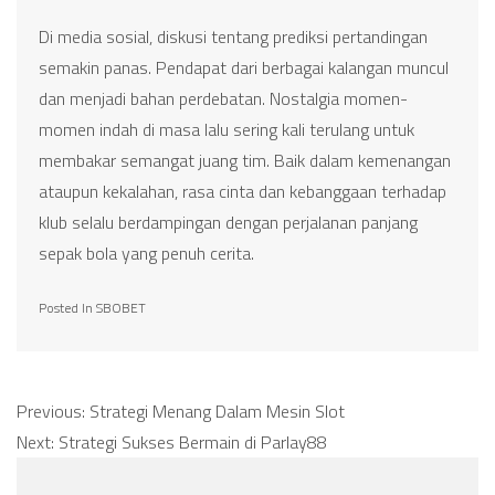
Di media sosial, diskusi tentang prediksi pertandingan
semakin panas. Pendapat dari berbagai kalangan muncul
dan menjadi bahan perdebatan. Nostalgia momen-
momen indah di masa lalu sering kali terulang untuk
membakar semangat juang tim. Baik dalam kemenangan
ataupun kekalahan, rasa cinta dan kebanggaan terhadap
klub selalu berdampingan dengan perjalanan panjang
sepak bola yang penuh cerita.
Posted In
SBOBET
Post
Previous:
Strategi Menang Dalam Mesin Slot
Next:
Strategi Sukses Bermain di Parlay88
navigation