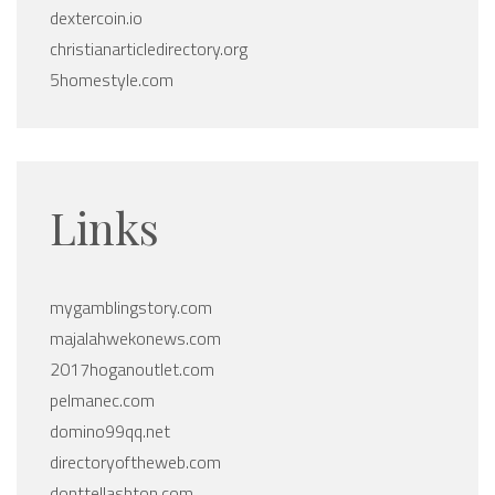
dextercoin.io
christianarticledirectory.org
5homestyle.com
Links
mygamblingstory.com
majalahwekonews.com
2017hoganoutlet.com
pelmanec.com
domino99qq.net
directoryoftheweb.com
donttellashton.com