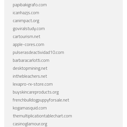
papibakigrafo.com
icanhazjs.com
canimpact.org
goviralstudy.com
cartourism.net
apple-cores.com
pulserasdeactividad10.com
barbaracarlotti.com
desktopmining.net
inthebleachers.net
lexapro-rx-store.com
buyskincareproducts.org
frenchbulldogpuppyforsale.net
kogamasquid.com
themultiplicationtablechart.com
casinoglamour.org