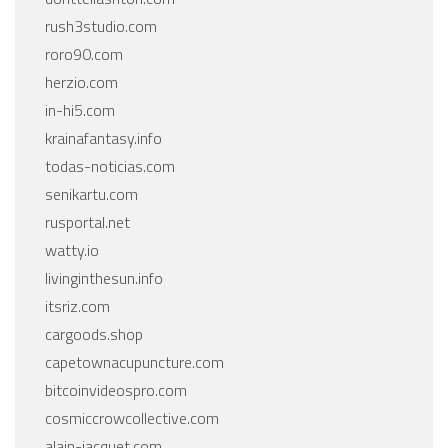
rush3studio.com
roro90.com
herzio.com
in-hi5.com
krainafantasy.info
todas-noticias.com
senikartu.com
rusportal.net
watty.io
livinginthesun.info
itsriz.com
cargoods.shop
capetownacupuncture.com
bitcoinvideospro.com
cosmiccrowcollective.com
alain-jacquet.com