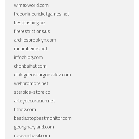
wimaxworld.com
freeonlinecricketgames.net
bestcashing.biz
firerestrictions.us
archiesbrooklyn.com
muambeiros.net
infozblog.com
chonbaihat.com
elblogdeoscargonzalez.com
webpromote.net
steroids-store.co
arteydecoracion.net
fithog.com
bestlaptopbestmonitor.com
georginaryland.com
roseandbasil.com