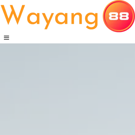
Skip
to
content
Gunakan GoPay untuk deposit dan mainkan slot gacor dengan peluang
menang besar di situs slot terpercaya.