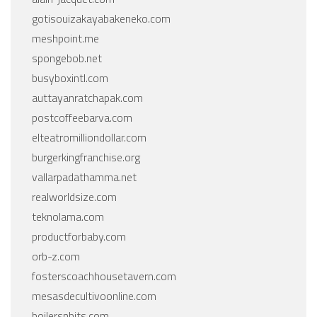
gotisouizakayabakeneko.com
meshpoint.me
spongebob.net
busyboxintl.com
auttayanratchapak.com
postcoffeebarva.com
elteatromilliondollar.com
burgerkingfranchise.org
vallarpadathamma.net
realworldsize.com
teknolama.com
productforbaby.com
orb-z.com
fosterscoachhousetavern.com
mesasdecultivoonline.com
boilersnbits.com