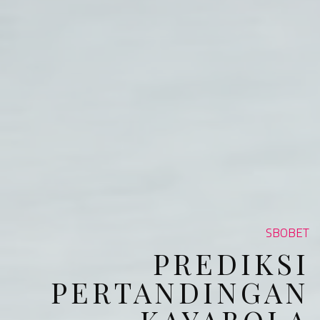
SBOBET
PREDIKSI
PERTANDINGAN