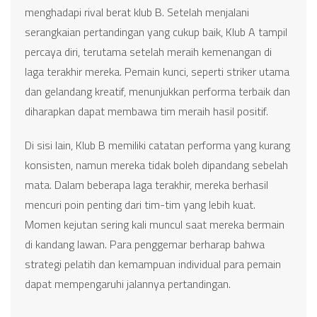
menghadapi rival berat klub B. Setelah menjalani
serangkaian pertandingan yang cukup baik, Klub A tampil
percaya diri, terutama setelah meraih kemenangan di
laga terakhir mereka. Pemain kunci, seperti striker utama
dan gelandang kreatif, menunjukkan performa terbaik dan
diharapkan dapat membawa tim meraih hasil positif.
Di sisi lain, Klub B memiliki catatan performa yang kurang
konsisten, namun mereka tidak boleh dipandang sebelah
mata. Dalam beberapa laga terakhir, mereka berhasil
mencuri poin penting dari tim-tim yang lebih kuat.
Momen kejutan sering kali muncul saat mereka bermain
di kandang lawan. Para penggemar berharap bahwa
strategi pelatih dan kemampuan individual para pemain
dapat mempengaruhi jalannya pertandingan.