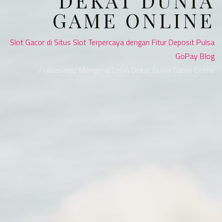
DEKAT DUNIA
GAME ONLINE
Slot Gacor di Situs Slot Terpercaya dengan Fitur Deposit Pulsa
GoPay Blog
/ rahasiaqq: Mengenal Lebih Dekat Dunia Game Online