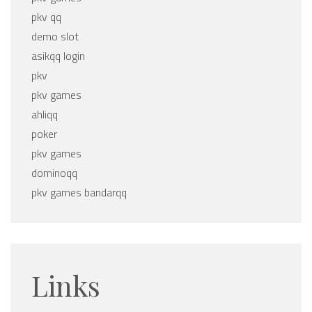
pkv qq
demo slot
asikqq login
pkv
pkv games
ahliqq
poker
pkv games
dominoqq
pkv games bandarqq
Links