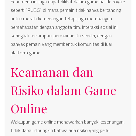
Fenomena ini juga dapat dilihat dalam game battle royale
seperti “PUBG” di mana pemain tidak hanya bertanding
untuk meraih kemenangan tetapi juga membangun
persahabatan dengan anggota tim. Interaksi sosial ini
seringkali melampaui permainan itu sendiri, dengan
banyak pemain yang membentuk komunitas di luar
platform game.
Keamanan dan
Risiko dalam Game
Online
Walaupun game online menawarkan banyak kesenangan,
tidak dapat dipungkiri bahwa ada risiko yang perlu