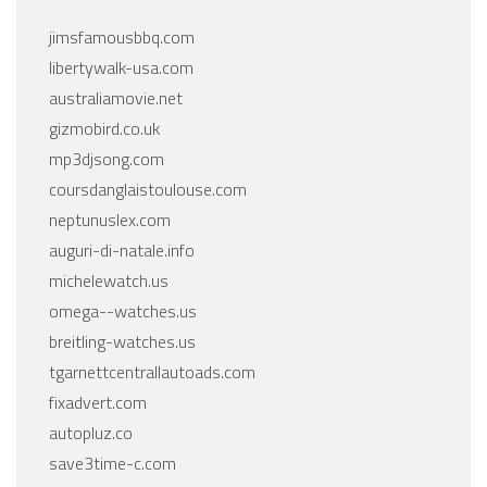
jimsfamousbbq.com
libertywalk-usa.com
australiamovie.net
gizmobird.co.uk
mp3djsong.com
coursdanglaistoulouse.com
neptunuslex.com
auguri-di-natale.info
michelewatch.us
omega--watches.us
breitling-watches.us
tgarnettcentrallautoads.com
fixadvert.com
autopluz.co
save3time-c.com