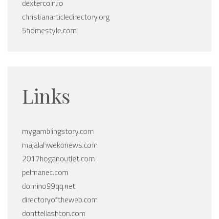
dextercoin.io
christianarticledirectory.org
5homestyle.com
Links
mygamblingstory.com
majalahwekonews.com
2017hoganoutlet.com
pelmanec.com
domino99qq.net
directoryoftheweb.com
donttellashton.com