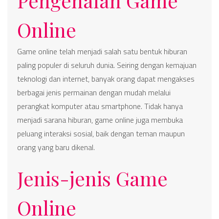
Pengenalan Game
Online
Game online telah menjadi salah satu bentuk hiburan
paling populer di seluruh dunia. Seiring dengan kemajuan
teknologi dan internet, banyak orang dapat mengakses
berbagai jenis permainan dengan mudah melalui
perangkat komputer atau smartphone. Tidak hanya
menjadi sarana hiburan, game online juga membuka
peluang interaksi sosial, baik dengan teman maupun
orang yang baru dikenal.
Jenis-jenis Game
Online