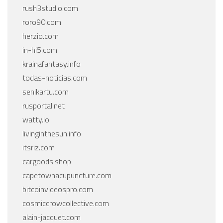
rush3studio.com
roro90.com
herzio.com
in-hi5.com
krainafantasy.info
todas-noticias.com
senikartu.com
rusportal.net
watty.io
livinginthesun.info
itsriz.com
cargoods.shop
capetownacupuncture.com
bitcoinvideospro.com
cosmiccrowcollective.com
alain-jacquet.com