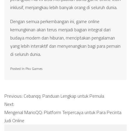
inklusif, menjangkau lebih banyak orang di seluruh dunia.
Dengan semua perkembangan ini, game online
kemungkinan akan terus menjadi bagian integral dari
budaya modern dan hiburan, menciptakan pengalaman
yang lebih interaktif dan menyenangkan bagi para pemain
di seluruh dunia.
Posted In
Pkv Games
Post
Previous:
Cebanqq: Panduan Lengkap untuk Pemula
Next:
Mengenal MarioQQ: Platform Terpercaya untuk Para Pecinta
navigation
Judi Online