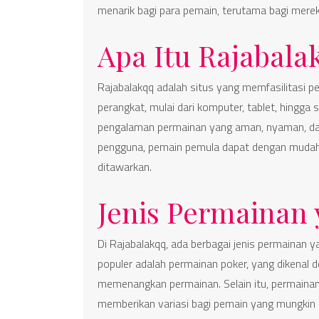
menarik bagi para pemain, terutama bagi mere
Apa Itu Rajabala
Rajabalakqq adalah situs yang memfasilitasi pe
perangkat, mulai dari komputer, tablet, hingga
pengalaman permainan yang aman, nyaman, dan
pengguna, pemain pemula dapat dengan mudah
ditawarkan.
Jenis Permainan 
Di Rajabalakqq, ada berbagai jenis permainan ya
populer adalah permainan poker, yang dikenal 
memenangkan permainan. Selain itu, permainan 
memberikan variasi bagi pemain yang mungkin