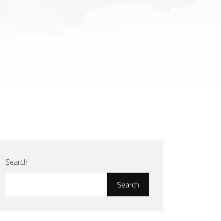
Search
Search