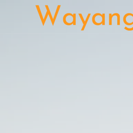
Skip
to
content
Gunakan GoPay untuk deposit dan mainkan slot gacor