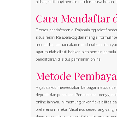
pilihan, sulit bagi pemain untuk merasa bosan, 
Cara Mendaftar d
Proses pendaftaran di Rajabalakqq relatif sed
situs resmi Rajabalakqq dan mengisi formulir p
mendaftar, pemain akan mendapatkan akun yang
agar mudah diikuti bahkan oleh pemain pemula
pendaftaran di situs permainan online.
Metode Pembaya
Rajabalakqq menyediakan berbagai metode p
deposit dan penarikan. Pemain bisa menggunak
online lainnya. Ini memungkinkan fleksibilitas
preferensi mereka. Misalnya, seseorang yang 
dengan cepat dan simpel. Selain itu, proses p