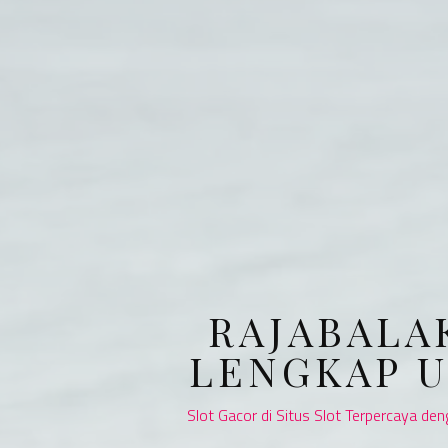
RAJABALA
LENGKAP 
Slot Gacor di Situs Slot Terpercaya de