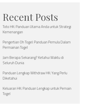
Recent Posts
Toto HK: Panduan Utama Anda untuk Strategi
Kemenangan
Pengertian Oh Togel: Panduan Pemula Dalam
Permainan Togel
Jam Berapa Sekarang? Ketahui Waktu di
Seluruh Dunia
Panduan Lengkap Withdraw HK: Yang Perlu
Diketahui
Keluaran HK: Panduan Lengkap untuk Pemain
Togel