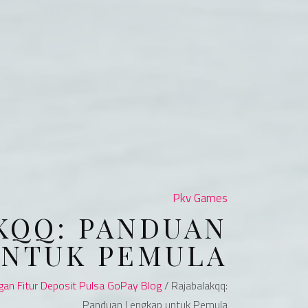
Pkv Games
KQQ: PANDUAN
UNTUK PEMULA
ngan Fitur Deposit Pulsa GoPay Blog
/ Rajabalakqq:
Panduan Lengkap untuk Pemula