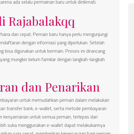
karena ada selalu permainan baru untuk dinikmati.
i Rajabalakqq
erhana dan cepat. Pemain baru hanya perlu mengunjungi
endaftaran dengan informasi yang diperlukan. Setelah
 bisa digunakan untuk bermain. Proses ini dirancang
 yang mungkin belum familiar dengan langkah-langkah
ran dan Penarikan
embayaran untuk memudahkan pemain dalam melakukan
an transfer bank, e-wallet, serta metode pembayaran
 dan kenyamanan untuk semua pemain, terlepas dari
lebih suka menggunakan e-wallet dapat melakukannya
enarikan juga cepat, memberikan kepercayaan bagi pemain