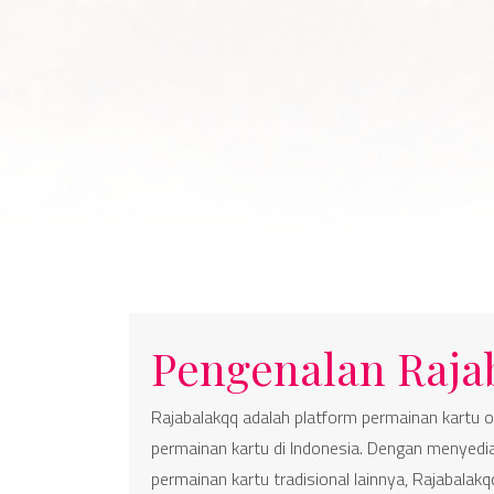
Pengenalan Raja
Rajabalakqq adalah platform permainan kartu o
permainan kartu di Indonesia. Dengan menyedia
permainan kartu tradisional lainnya, Rajaba