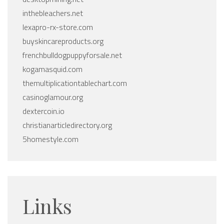
inthebleachers.net
lexapro-rx-store.com
buyskincareproducts.org
frenchbulldogpuppyforsale.net
kogamasquid.com
themultiplicationtablechart.com
casinoglamour.org
dextercoin.io
christianarticledirectory.org
5homestyle.com
Links