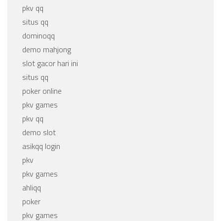
pkv qq
situs qq
dominoqq
demo mahjong
slot gacor hari ini
situs qq
poker online
pkv games
pkv qq
demo slot
asikqq login
pkv
pkv games
ahliqq
poker
pkv games