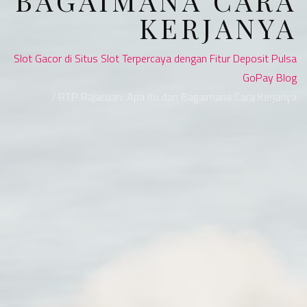
BAGAIMANA CARA
KERJANYA
Slot Gacor di Situs Slot Terpercaya dengan Fitur Deposit Pulsa
GoPay Blog
/ RTP Rajacuan: Apa Itu dan Bagaimana Cara Kerjanya