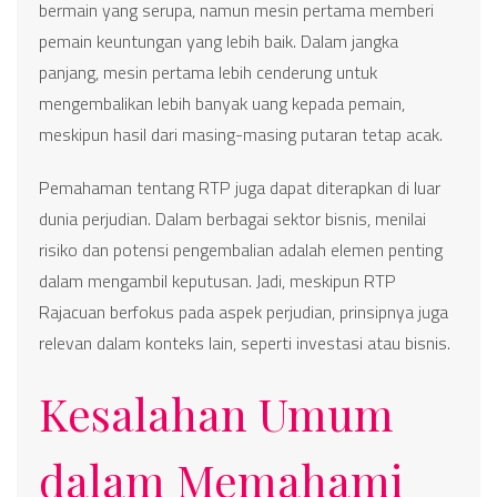
bermain yang serupa, namun mesin pertama memberi
pemain keuntungan yang lebih baik. Dalam jangka
panjang, mesin pertama lebih cenderung untuk
mengembalikan lebih banyak uang kepada pemain,
meskipun hasil dari masing-masing putaran tetap acak.
Pemahaman tentang RTP juga dapat diterapkan di luar
dunia perjudian. Dalam berbagai sektor bisnis, menilai
risiko dan potensi pengembalian adalah elemen penting
dalam mengambil keputusan. Jadi, meskipun RTP
Rajacuan berfokus pada aspek perjudian, prinsipnya juga
relevan dalam konteks lain, seperti investasi atau bisnis.
Kesalahan Umum
dalam Memahami