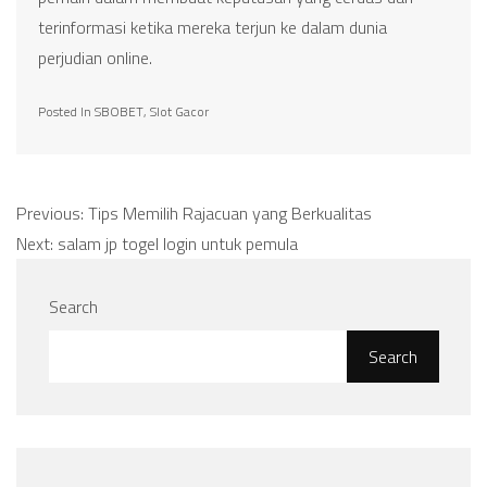
terinformasi ketika mereka terjun ke dalam dunia
perjudian online.
Posted In
SBOBET
,
Slot Gacor
Post
Previous:
Tips Memilih Rajacuan yang Berkualitas
Next:
salam jp togel login untuk pemula
navigation
Search
Search