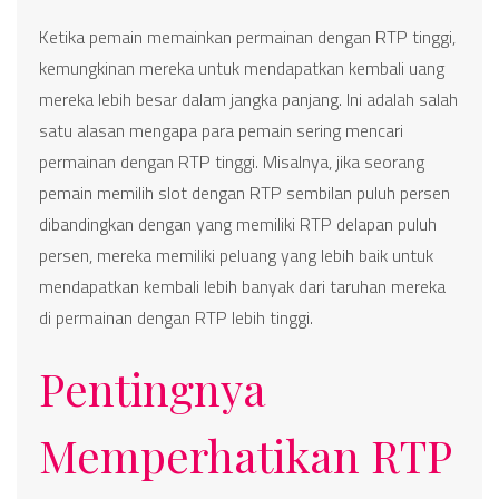
Ketika pemain memainkan permainan dengan RTP tinggi,
kemungkinan mereka untuk mendapatkan kembali uang
mereka lebih besar dalam jangka panjang. Ini adalah salah
satu alasan mengapa para pemain sering mencari
permainan dengan RTP tinggi. Misalnya, jika seorang
pemain memilih slot dengan RTP sembilan puluh persen
dibandingkan dengan yang memiliki RTP delapan puluh
persen, mereka memiliki peluang yang lebih baik untuk
mendapatkan kembali lebih banyak dari taruhan mereka
di permainan dengan RTP lebih tinggi.
Pentingnya
Memperhatikan RTP