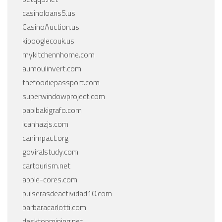
casinoloans5.us
CasinoAuction.us
kipooglecouk.us
mykitchennhome.com
aumoulinvert.com
thefoodiepassport.com
superwindowproject.com
papibakigrafo.com
icanhazjs.com
canimpact.org
goviralstudy.com
cartourism.net
apple-cores.com
pulserasdeactividad10.com
barbaracarlotti.com
desktopmining.net