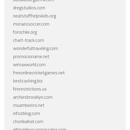
dregstudios.com
neatstuffhelpskids.org
moraessoccer.com
forochile.org
chart-track.com
wonderfultraveling.com
promocioname.net
wimaxworld.com
freeonlinecricketgames.net
bestcashing.biz
firerestrictions.us
archiesbrooklyn.com
muambeiros.net
infozblog.com
chonbaihat.com
elblogdeoscargonzalez.com