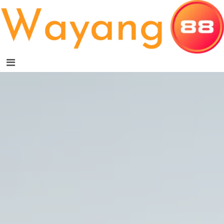
Skip
to
content
Gunakan GoPay untuk deposit dan mainkan slot gacor dengan peluang
menang besar di situs slot terpercaya.