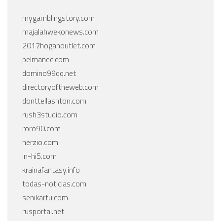
mygamblingstory.com
majalahwekonews.com
2017hoganoutlet.com
pelmanec.com
domino99qq.net
directoryoftheweb.com
donttellashton.com
rush3studio.com
roro90.com
herzio.com
in-hi5.com
krainafantasy.info
todas-noticias.com
senikartu.com
rusportal.net