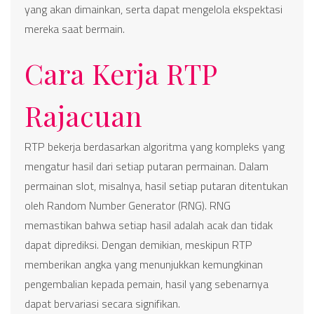
yang akan dimainkan, serta dapat mengelola ekspektasi
mereka saat bermain.
Cara Kerja RTP
Rajacuan
RTP bekerja berdasarkan algoritma yang kompleks yang
mengatur hasil dari setiap putaran permainan. Dalam
permainan slot, misalnya, hasil setiap putaran ditentukan
oleh Random Number Generator (RNG). RNG
memastikan bahwa setiap hasil adalah acak dan tidak
dapat diprediksi. Dengan demikian, meskipun RTP
memberikan angka yang menunjukkan kemungkinan
pengembalian kepada pemain, hasil yang sebenarnya
dapat bervariasi secara signifikan.