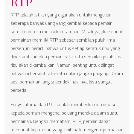
RTP
RTP adalah istilah yang digunakan untuk mengukur
seberapa banyak uang yang kembali kepada pemain
setelah mereka melakukan taruhan. Misalnya, jika sebuah
permainan memiliki RTP sebesar sembilan puluh lima
persen, ini berarti bahwa untuk setiap seratus ribu yang
dipertaruhkan oleh pemain, rata-rata sembilan puluh lima
ribu akan dikembalikan. Namun, penting untuk diingat
bahwa ini bersifat rata-rata dalam jangka panjang. Dalam
sesi permainan jangka pendek, hasilnya bisa sangat
berbeda.
Fungsi utama dari RTP adalah memberikan informasi
kepada pemain mengenai peluang mereka dalam suatu
permainan. Dengan memahami RTP, pemain dapat
membuat keputusan yang lebih baik mengenai permainan