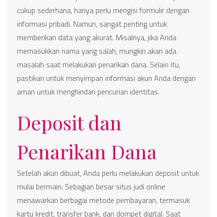
cukup sederhana, hanya perlu mengisi formulir dengan
informasi pribadi. Namun, sangat penting untuk
memberikan data yang akurat. Misalnya, jika Anda
memasukkan nama yang salah, mungkin akan ada
masalah saat melakukan penarikan dana. Selain itu,
pastikan untuk menyimpan informasi akun Anda dengan
aman untuk menghindari pencurian identitas.
Deposit dan
Penarikan Dana
Setelah akun dibuat, Anda perlu melakukan deposit untuk
mulai bermain. Sebagian besar situs judi online
menawarkan berbagai metode pembayaran, termasuk
kartu kredit, transfer bank, dan dompet digital. Saat