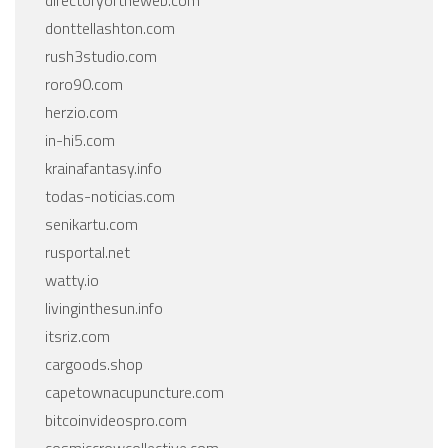
donttellashton.com
rush3studio.com
roro90.com
herzio.com
in-hi5.com
krainafantasy.info
todas-noticias.com
senikartu.com
rusportal.net
watty.io
livinginthesun.info
itsriz.com
cargoods.shop
capetownacupuncture.com
bitcoinvideospro.com
cosmiccrowcollective.com