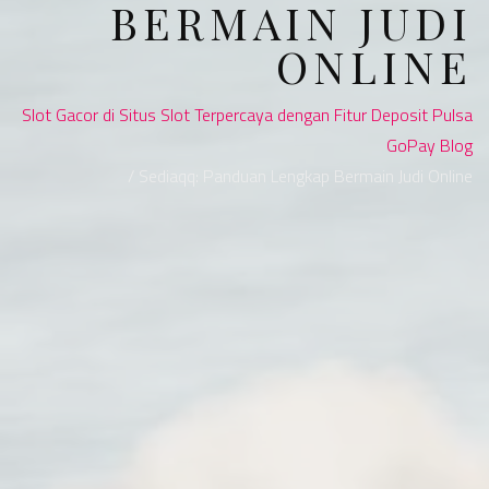
BERMAIN JUDI
ONLINE
Slot Gacor di Situs Slot Terpercaya dengan Fitur Deposit Pulsa
GoPay Blog
/ Sediaqq: Panduan Lengkap Bermain Judi Online