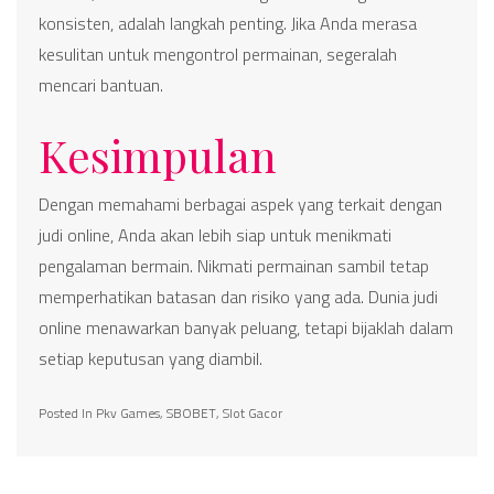
konsisten, adalah langkah penting. Jika Anda merasa
kesulitan untuk mengontrol permainan, segeralah
mencari bantuan.
Kesimpulan
Dengan memahami berbagai aspek yang terkait dengan
judi online, Anda akan lebih siap untuk menikmati
pengalaman bermain. Nikmati permainan sambil tetap
memperhatikan batasan dan risiko yang ada. Dunia judi
online menawarkan banyak peluang, tetapi bijaklah dalam
setiap keputusan yang diambil.
Posted In
Pkv Games
,
SBOBET
,
Slot Gacor