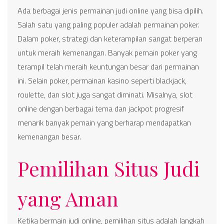
Ada berbagai jenis permainan judi online yang bisa dipilih.
Salah satu yang paling populer adalah permainan poker.
Dalam poker, strategi dan keterampilan sangat berperan
untuk meraih kemenangan. Banyak pemain poker yang
terampil telah meraih keuntungan besar dari permainan
ini. Selain poker, permainan kasino seperti blackjack,
roulette, dan slot juga sangat diminati. Misalnya, slot
online dengan berbagai tema dan jackpot progresif
menarik banyak pemain yang berharap mendapatkan
kemenangan besar.
Pemilihan Situs Judi
yang Aman
Ketika bermain judi online, pemilihan situs adalah langkah