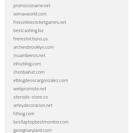
promocioname.net
wimaxworld.com
freeonlinecricketgames.net
bestcashing.biz
firerestrictions.us
archiesbrooklyn.com
muambeiros.net
infozblog.com
chonbaihat.com
elblogdeoscargonzalez.com
webpromote.net
steroids-store.co
arteydecoracion.net
fithog.com
bestlaptopbestmonitor.com
georginaryland.com