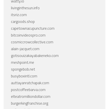
watty.io
livinginthesun.info
itsriz.com
cargoods.shop
capetownacupuncture.com
bitcoinvideospro.com
cosmiccrowcollective.com
alain-jacquet.com
gotisouizakayabakeneko.com
meshpoint.me
spongebob.net
busyboxintl.com
auttayanratchapak.com
postcoffeebarva.com
elteatromilliondollar.com
burgerkingfranchise.org