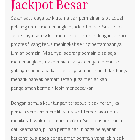
Jackpot Besar
Salah satu daya tarik utama dari permainan slot adalah
peluang untuk memenangkan jackpot besar. Situs slot
terpercaya sering kali memiliki permainan dengan jackpot
progresif yang terus meningkat seiring bertambahnya
jumlah pemain. Misalnya, seorang pemain bisa saja
memenangkan jutaan rupiah hanya dengan memutar
gulungan beberapa kali. Peluang semacam ini tidak hanya
menarik banyak pemain tetapi juga menjadikan
pengalaman bermain lebih mendebarkan.
Dengan semua keuntungan tersebut, tidak heran jika
pemain semakin memilih situs slot terpercaya untuk
menikmati waktu bermain mereka. Setiap aspek, mulai
dari keamanan, pilihan permainan, hingga pelayanan,
berkontribusi pada pengalaman bermain yang lebih baik