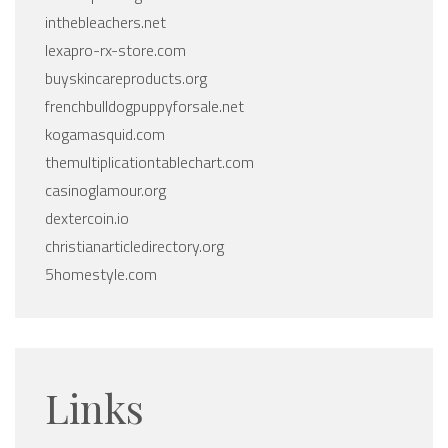
inthebleachers.net
lexapro-rx-store.com
buyskincareproducts.org
frenchbulldogpuppyforsale.net
kogamasquid.com
themultiplicationtablechart.com
casinoglamour.org
dextercoin.io
christianarticledirectory.org
5homestyle.com
Links