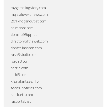
mygamblingstory.com
majalahwekonews.com
2017hoganoutlet.com
pelmanec.com
domino99qq.net
directoryoftheweb.com
donttellashton.com
rush3studio.com
roro90.com
herzio.com
in-hi5.com
krainafantasy.info
todas-noticias.com
senikartu.com
rusportal.net