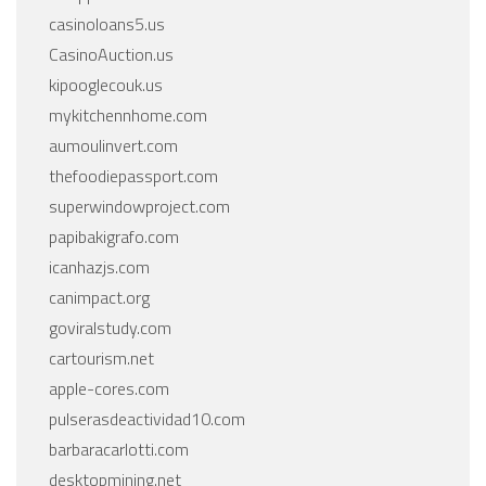
casinoloans5.us
CasinoAuction.us
kipooglecouk.us
mykitchennhome.com
aumoulinvert.com
thefoodiepassport.com
superwindowproject.com
papibakigrafo.com
icanhazjs.com
canimpact.org
goviralstudy.com
cartourism.net
apple-cores.com
pulserasdeactividad10.com
barbaracarlotti.com
desktopmining.net