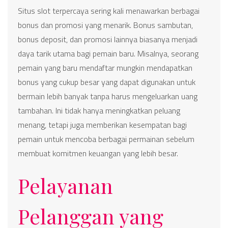
Situs slot terpercaya sering kali menawarkan berbagai
bonus dan promosi yang menarik. Bonus sambutan,
bonus deposit, dan promosi lainnya biasanya menjadi
daya tarik utama bagi pemain baru. Misalnya, seorang
pemain yang baru mendaftar mungkin mendapatkan
bonus yang cukup besar yang dapat digunakan untuk
bermain lebih banyak tanpa harus mengeluarkan uang
tambahan. Ini tidak hanya meningkatkan peluang
menang, tetapi juga memberikan kesempatan bagi
pemain untuk mencoba berbagai permainan sebelum
membuat komitmen keuangan yang lebih besar.
Pelayanan
Pelanggan yang