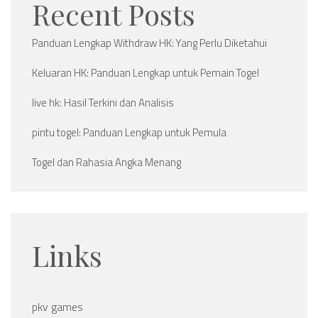
Recent Posts
Panduan Lengkap Withdraw HK: Yang Perlu Diketahui
Keluaran HK: Panduan Lengkap untuk Pemain Togel
live hk: Hasil Terkini dan Analisis
pintu togel: Panduan Lengkap untuk Pemula
Togel dan Rahasia Angka Menang
Links
pkv games