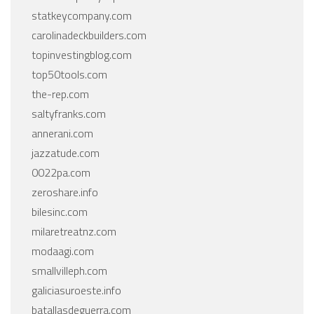
statkeycompany.com
carolinadeckbuilders.com
topinvestingblog.com
top50tools.com
the-rep.com
saltyfranks.com
annerani.com
jazzatude.com
0022pa.com
zeroshare.info
bilesinc.com
milaretreatnz.com
modaagi.com
smallvilleph.com
galiciasuroeste.info
batallasdeguerra.com