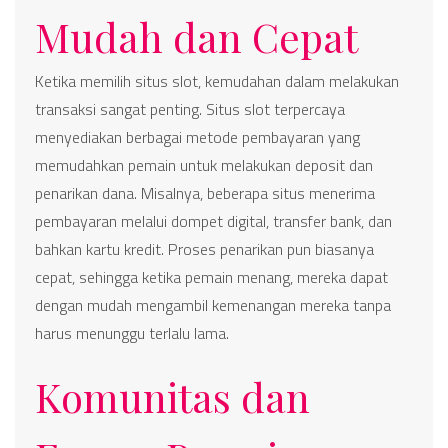
Mudah dan Cepat
Ketika memilih situs slot, kemudahan dalam melakukan
transaksi sangat penting. Situs slot terpercaya
menyediakan berbagai metode pembayaran yang
memudahkan pemain untuk melakukan deposit dan
penarikan dana. Misalnya, beberapa situs menerima
pembayaran melalui dompet digital, transfer bank, dan
bahkan kartu kredit. Proses penarikan pun biasanya
cepat, sehingga ketika pemain menang, mereka dapat
dengan mudah mengambil kemenangan mereka tanpa
harus menunggu terlalu lama.
Komunitas dan