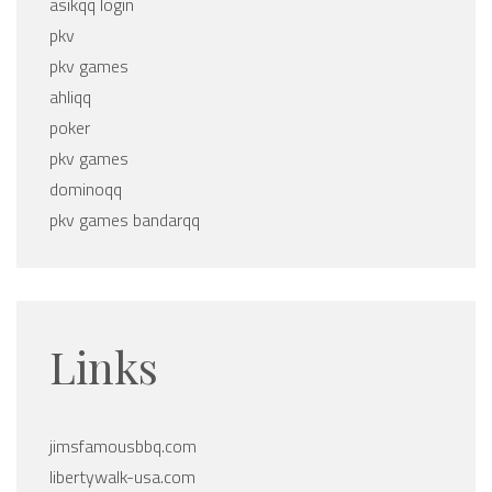
asikqq login
pkv
pkv games
ahliqq
poker
pkv games
dominoqq
pkv games bandarqq
Links
jimsfamousbbq.com
libertywalk-usa.com