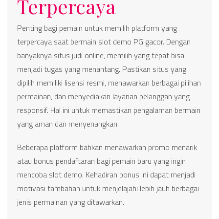
Terpercaya
Penting bagi pemain untuk memilih platform yang
terpercaya saat bermain slot demo PG gacor. Dengan
banyaknya situs judi online, memilih yang tepat bisa
menjadi tugas yang menantang. Pastikan situs yang
dipilih memiliki lisensi resmi, menawarkan berbagai pilihan
permainan, dan menyediakan layanan pelanggan yang
responsif. Hal ini untuk memastikan pengalaman bermain
yang aman dan menyenangkan.
Beberapa platform bahkan menawarkan promo menarik
atau bonus pendaftaran bagi pemain baru yang ingin
mencoba slot demo. Kehadiran bonus ini dapat menjadi
motivasi tambahan untuk menjelajahi lebih jauh berbagai
jenis permainan yang ditawarkan.