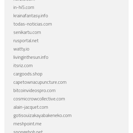
in-hi5.com
krainafantasy.info
todas-noticias.com
senikartu.com
rusportal.net
watty.io
livinginthesun.info
itsriz.com
cargoods.shop
capetownacupuncture.com
bitcoinvideospro.com
cosmiccrowcollective.com
alain-jacquet.com
gotisouizakayabakeneko.com
meshpoint.me
spongebob.net