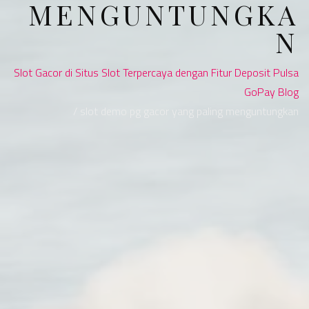
MENGUNTUNGKA
N
Slot Gacor di Situs Slot Terpercaya dengan Fitur Deposit Pulsa
GoPay Blog
/ slot demo pg gacor yang paling menguntungkan