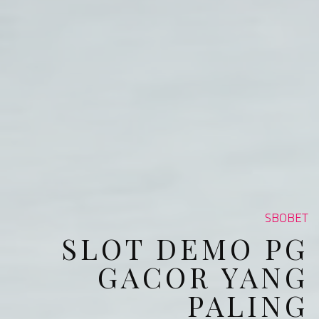
SBOBET
SLOT DEMO PG
GACOR YANG
PALING