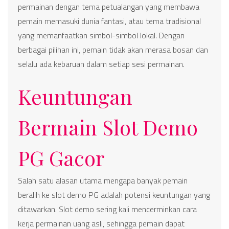
permainan dengan tema petualangan yang membawa
pemain memasuki dunia fantasi, atau tema tradisional
yang memanfaatkan simbol-simbol lokal. Dengan
berbagai pilihan ini, pemain tidak akan merasa bosan dan
selalu ada kebaruan dalam setiap sesi permainan.
Keuntungan
Bermain Slot Demo
PG Gacor
Salah satu alasan utama mengapa banyak pemain
beralih ke slot demo PG adalah potensi keuntungan yang
ditawarkan. Slot demo sering kali mencerminkan cara
kerja permainan uang asli, sehingga pemain dapat