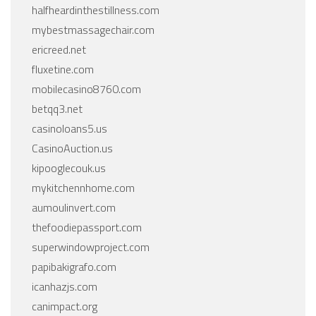
halfheardinthestillness.com
mybestmassagechair.com
ericreed.net
fluxetine.com
mobilecasino8760.com
betqq3.net
casinoloans5.us
CasinoAuction.us
kipooglecouk.us
mykitchennhome.com
aumoulinvert.com
thefoodiepassport.com
superwindowproject.com
papibakigrafo.com
icanhazjs.com
canimpact.org