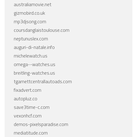
australiamovie.net
gizmobird.co.uk
mp3djsong.com
coursdanglaistoulouse.com
neptunuslex.com
auguri-di-natale.info
michelewatch.us
omega--watches.us
breitling-watches.us
tgarnettcentrallautoads.com
fixadvert.com
autopluz.co
save3time-c.com
vexonhcf.com
demos-pixelsparadise.com
mediatitude.com