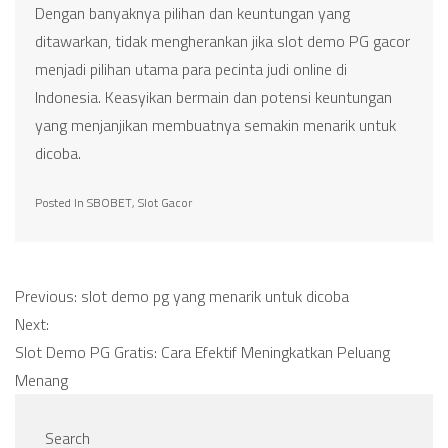
Dengan banyaknya pilihan dan keuntungan yang
ditawarkan, tidak mengherankan jika slot demo PG gacor
menjadi pilihan utama para pecinta judi online di
Indonesia. Keasyikan bermain dan potensi keuntungan
yang menjanjikan membuatnya semakin menarik untuk
dicoba.
Posted In
SBOBET
,
Slot Gacor
Post
Previous:
slot demo pg yang menarik untuk dicoba
Next:
Slot Demo PG Gratis: Cara Efektif Meningkatkan Peluang
navigation
Menang
Search