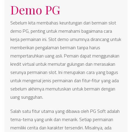
Demo PG
Sebelum kita membahas keuntungan dari bermain slot
demo PG, penting untuk memahami bagaimana cara
kerja permainan ini. Slot demo umumnya dirancang untuk
memberikan pengalaman bermain tanpa harus
mempertaruhkan uang asli. Pemain dapat menggunakan
kredit virtual untuk memutar gulungan dan merasakan
serunya permainan slot. Ini merupakan cara yang bagus
untuk mengenal jenis permainan dan fitur-fitur yang ada
sebelum akhirnya memutuskan untuk bermain dengan
uang sungguhan.
Salah satu fitur utama yang dibawa oleh PG Soft adalah
tema-tema yang unik dan menarik. Setiap permainan
memiliki cerita dan karakter tersendiri. Misalnya, ada