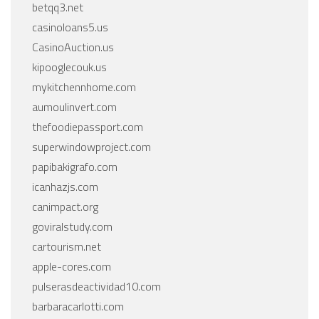
betqq3.net
casinoloans5.us
CasinoAuction.us
kipooglecouk.us
mykitchennhome.com
aumoulinvert.com
thefoodiepassport.com
superwindowproject.com
papibakigrafo.com
icanhazjs.com
canimpact.org
goviralstudy.com
cartourism.net
apple-cores.com
pulserasdeactividad10.com
barbaracarlotti.com