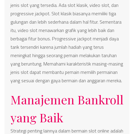
jenis slot yang tersedia. Ada slot klasik, video slot, dan
progressive jackpot. Slot klasik biasanya memiliki tiga
gulungan dan lebih sederhana dalam hal fitur. Sementara
itu, video slot menawarkan grafik yang lebih baik dan
berbagai fitur bonus. Progressive jackpot menjadi daya
tarik tersendiri karena jumlah hadiah yang terus
meningkat hingga seorang pemain melakukan taruhan
yang beruntung. Memahami karakteristik masing-masing
jenis slot dapat membantu pemain memilih permainan
yang sesuai dengan gaya bermain dan anggaran mereka.
Manajemen Bankroll
yang Baik
Strategi penting lainnya dalam bermain slot online adalah