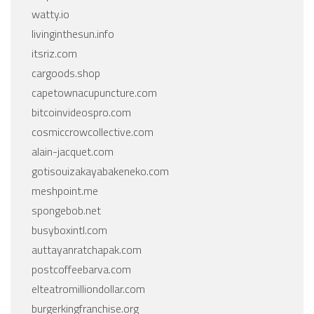
watty.io
livinginthesun.info
itsriz.com
cargoods.shop
capetownacupuncture.com
bitcoinvideospro.com
cosmiccrowcollective.com
alain-jacquet.com
gotisouizakayabakeneko.com
meshpoint.me
spongebob.net
busyboxintl.com
auttayanratchapak.com
postcoffeebarva.com
elteatromilliondollar.com
burgerkingfranchise.org