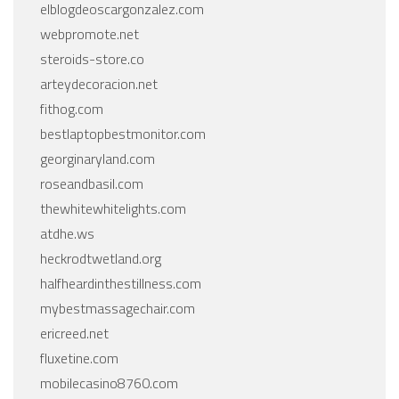
elblogdeoscargonzalez.com
webpromote.net
steroids-store.co
arteydecoracion.net
fithog.com
bestlaptopbestmonitor.com
georginaryland.com
roseandbasil.com
thewhitewhitelights.com
atdhe.ws
heckrodtwetland.org
halfheardinthestillness.com
mybestmassagechair.com
ericreed.net
fluxetine.com
mobilecasino8760.com