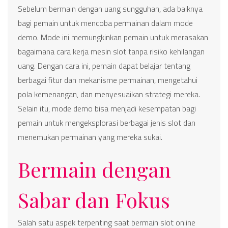
Sebelum bermain dengan uang sungguhan, ada baiknya
bagi pemain untuk mencoba permainan dalam mode
demo. Mode ini memungkinkan pemain untuk merasakan
bagaimana cara kerja mesin slot tanpa risiko kehilangan
uang. Dengan cara ini, pemain dapat belajar tentang
berbagai fitur dan mekanisme permainan, mengetahui
pola kemenangan, dan menyesuaikan strategi mereka.
Selain itu, mode demo bisa menjadi kesempatan bagi
pemain untuk mengeksplorasi berbagai jenis slot dan
menemukan permainan yang mereka sukai.
Bermain dengan
Sabar dan Fokus
Salah satu aspek terpenting saat bermain slot online