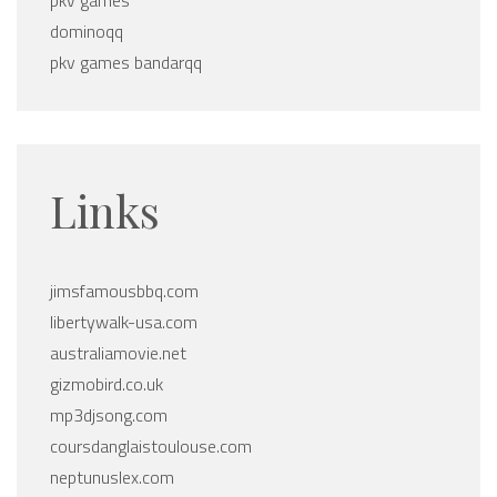
dominoqq
pkv games bandarqq
Links
jimsfamousbbq.com
libertywalk-usa.com
australiamovie.net
gizmobird.co.uk
mp3djsong.com
coursdanglaistoulouse.com
neptunuslex.com