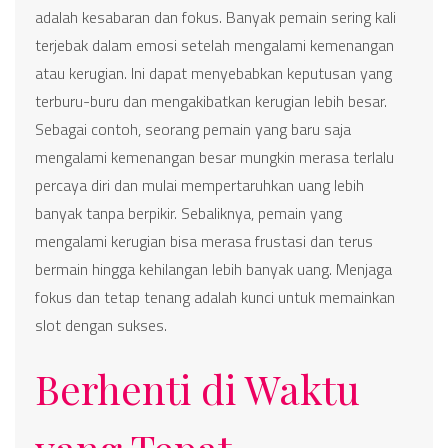
adalah kesabaran dan fokus. Banyak pemain sering kali
terjebak dalam emosi setelah mengalami kemenangan
atau kerugian. Ini dapat menyebabkan keputusan yang
terburu-buru dan mengakibatkan kerugian lebih besar.
Sebagai contoh, seorang pemain yang baru saja
mengalami kemenangan besar mungkin merasa terlalu
percaya diri dan mulai mempertaruhkan uang lebih
banyak tanpa berpikir. Sebaliknya, pemain yang
mengalami kerugian bisa merasa frustasi dan terus
bermain hingga kehilangan lebih banyak uang. Menjaga
fokus dan tetap tenang adalah kunci untuk memainkan
slot dengan sukses.
Berhenti di Waktu