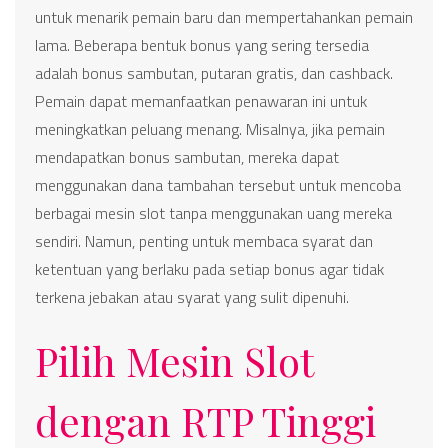
untuk menarik pemain baru dan mempertahankan pemain
lama. Beberapa bentuk bonus yang sering tersedia
adalah bonus sambutan, putaran gratis, dan cashback.
Pemain dapat memanfaatkan penawaran ini untuk
meningkatkan peluang menang. Misalnya, jika pemain
mendapatkan bonus sambutan, mereka dapat
menggunakan dana tambahan tersebut untuk mencoba
berbagai mesin slot tanpa menggunakan uang mereka
sendiri. Namun, penting untuk membaca syarat dan
ketentuan yang berlaku pada setiap bonus agar tidak
terkena jebakan atau syarat yang sulit dipenuhi.
Pilih Mesin Slot
dengan RTP Tinggi