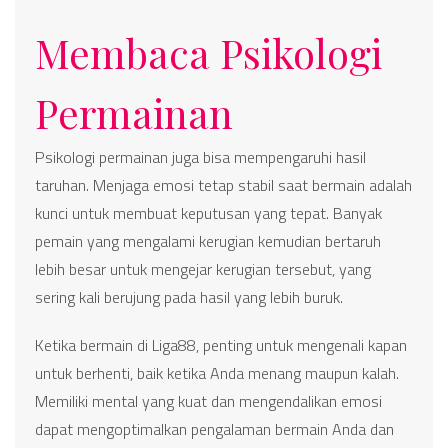
Membaca Psikologi
Permainan
Psikologi permainan juga bisa mempengaruhi hasil
taruhan. Menjaga emosi tetap stabil saat bermain adalah
kunci untuk membuat keputusan yang tepat. Banyak
pemain yang mengalami kerugian kemudian bertaruh
lebih besar untuk mengejar kerugian tersebut, yang
sering kali berujung pada hasil yang lebih buruk.
Ketika bermain di Liga88, penting untuk mengenali kapan
untuk berhenti, baik ketika Anda menang maupun kalah.
Memiliki mental yang kuat dan mengendalikan emosi
dapat mengoptimalkan pengalaman bermain Anda dan