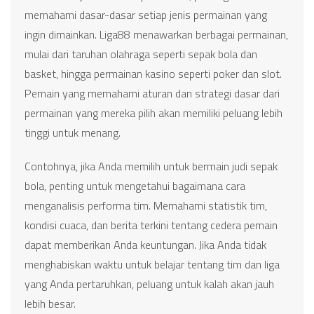
memahami dasar-dasar setiap jenis permainan yang
ingin dimainkan. Liga88 menawarkan berbagai permainan,
mulai dari taruhan olahraga seperti sepak bola dan
basket, hingga permainan kasino seperti poker dan slot.
Pemain yang memahami aturan dan strategi dasar dari
permainan yang mereka pilih akan memiliki peluang lebih
tinggi untuk menang.
Contohnya, jika Anda memilih untuk bermain judi sepak
bola, penting untuk mengetahui bagaimana cara
menganalisis performa tim. Memahami statistik tim,
kondisi cuaca, dan berita terkini tentang cedera pemain
dapat memberikan Anda keuntungan. Jika Anda tidak
menghabiskan waktu untuk belajar tentang tim dan liga
yang Anda pertaruhkan, peluang untuk kalah akan jauh
lebih besar.