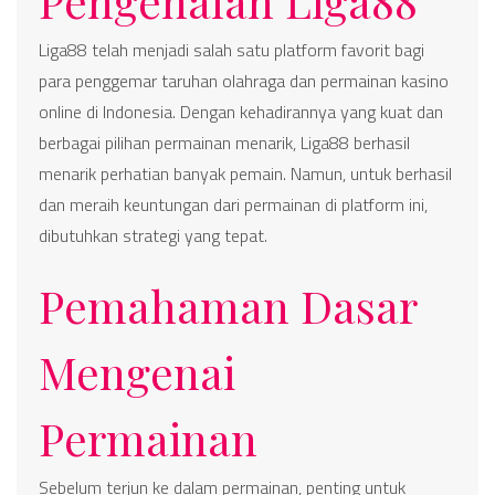
Pengenalan Liga88
Liga88 telah menjadi salah satu platform favorit bagi
para penggemar taruhan olahraga dan permainan kasino
online di Indonesia. Dengan kehadirannya yang kuat dan
berbagai pilihan permainan menarik, Liga88 berhasil
menarik perhatian banyak pemain. Namun, untuk berhasil
dan meraih keuntungan dari permainan di platform ini,
dibutuhkan strategi yang tepat.
Pemahaman Dasar
Mengenai
Permainan
Sebelum terjun ke dalam permainan, penting untuk