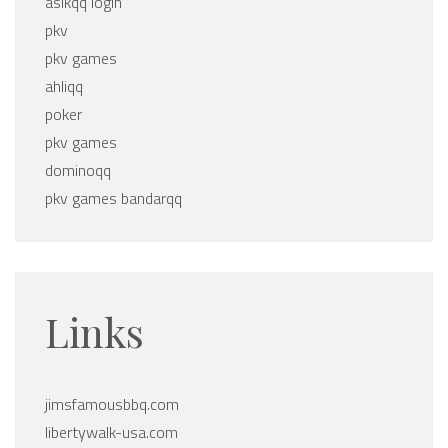
asikqq login
pkv
pkv games
ahliqq
poker
pkv games
dominoqq
pkv games bandarqq
Links
jimsfamousbbq.com
libertywalk-usa.com