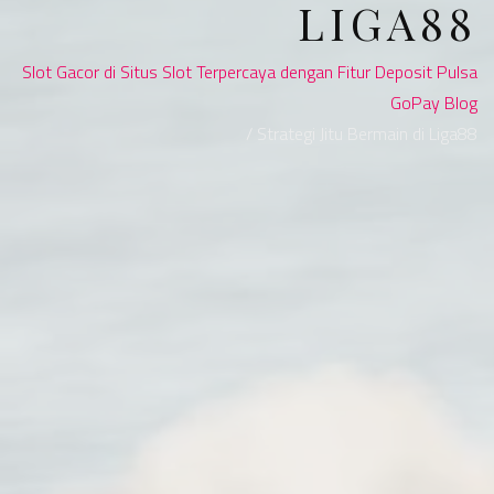
LIGA88
Slot Gacor di Situs Slot Terpercaya dengan Fitur Deposit Pulsa
GoPay Blog
/ Strategi Jitu Bermain di Liga88