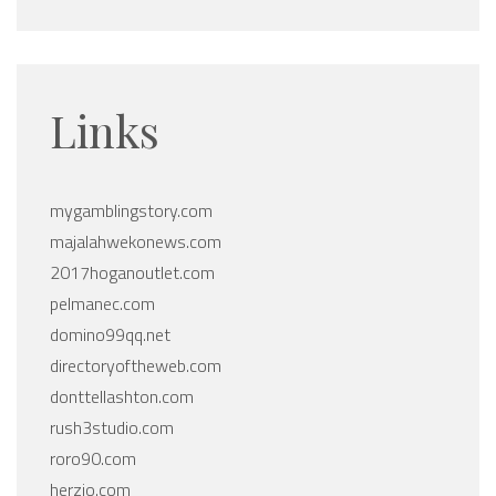
Links
mygamblingstory.com
majalahwekonews.com
2017hoganoutlet.com
pelmanec.com
domino99qq.net
directoryoftheweb.com
donttellashton.com
rush3studio.com
roro90.com
herzio.com