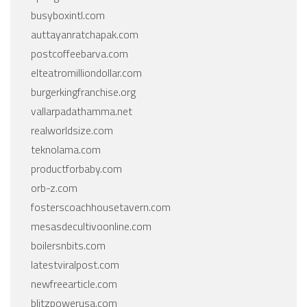
busyboxintl.com
auttayanratchapak.com
postcoffeebarva.com
elteatromilliondollar.com
burgerkingfranchise.org
vallarpadathamma.net
realworldsize.com
teknolama.com
productforbaby.com
orb-z.com
fosterscoachhousetavern.com
mesasdecultivoonline.com
boilersnbits.com
latestviralpost.com
newfreearticle.com
blitzpowerusa.com