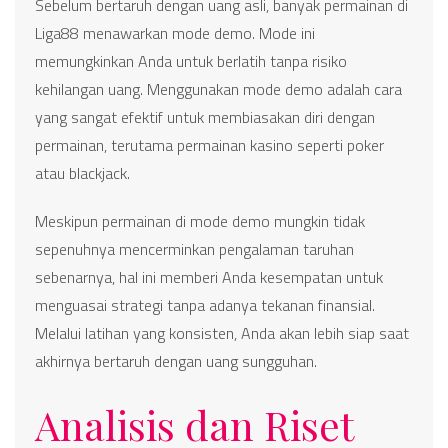
Sebelum bertaruh dengan uang asli, banyak permainan di
Liga88 menawarkan mode demo. Mode ini
memungkinkan Anda untuk berlatih tanpa risiko
kehilangan uang. Menggunakan mode demo adalah cara
yang sangat efektif untuk membiasakan diri dengan
permainan, terutama permainan kasino seperti poker
atau blackjack.
Meskipun permainan di mode demo mungkin tidak
sepenuhnya mencerminkan pengalaman taruhan
sebenarnya, hal ini memberi Anda kesempatan untuk
menguasai strategi tanpa adanya tekanan finansial.
Melalui latihan yang konsisten, Anda akan lebih siap saat
akhirnya bertaruh dengan uang sungguhan.
Analisis dan Riset