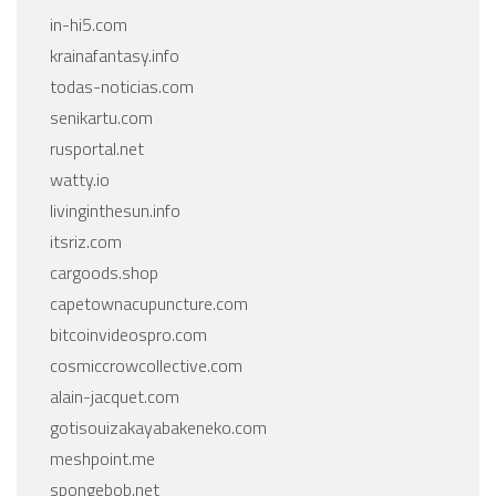
in-hi5.com
krainafantasy.info
todas-noticias.com
senikartu.com
rusportal.net
watty.io
livinginthesun.info
itsriz.com
cargoods.shop
capetownacupuncture.com
bitcoinvideospro.com
cosmiccrowcollective.com
alain-jacquet.com
gotisouizakayabakeneko.com
meshpoint.me
spongebob.net