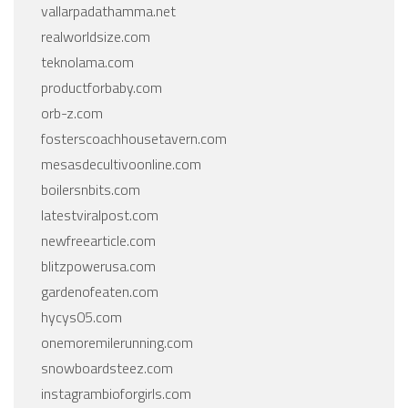
vallarpadathamma.net
realworldsize.com
teknolama.com
productforbaby.com
orb-z.com
fosterscoachhousetavern.com
mesasdecultivoonline.com
boilersnbits.com
latestviralpost.com
newfreearticle.com
blitzpowerusa.com
gardenofeaten.com
hycys05.com
onemoremilerunning.com
snowboardsteez.com
instagrambioforgirls.com