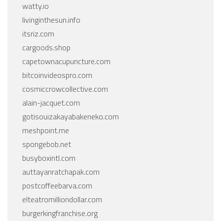
watty.io
livinginthesun.info
itsriz.com
cargoods.shop
capetownacupuncture.com
bitcoinvideospro.com
cosmiccrowcollective.com
alain-jacquet.com
gotisouizakayabakeneko.com
meshpoint.me
spongebob.net
busyboxintl.com
auttayanratchapak.com
postcoffeebarva.com
elteatromilliondollar.com
burgerkingfranchise.org