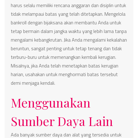
harus selalu memiliki rencana anggaran dan disiplin untuk
tidak melampaui batas yang telah ditetapkan. Mengelola
bankroll dengan bijaksana akan membantu Anda untuk
tetap bermain dalam jangka waktu yang lebih lama tanpa
mengalami kebangkrutan. Jika Anda mengalami kekalahan
beruntun, sangat penting untuk tetap tenang dan tidak
terburu-buru untuk memenangkan kembali kerugian.
Misalnya, jika Anda telah menetapkan batas kerugian
harian, usahakan untuk menghormati batas tersebut
demi menjaga kendali.
Menggunakan
Sumber Daya Lain
Ada banyak sumber daya dan alat yang tersedia untuk