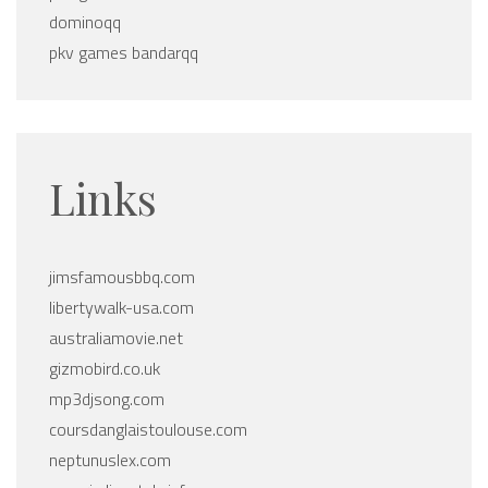
dominoqq
pkv games bandarqq
Links
jimsfamousbbq.com
libertywalk-usa.com
australiamovie.net
gizmobird.co.uk
mp3djsong.com
coursdanglaistoulouse.com
neptunuslex.com