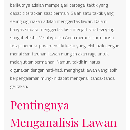
berikutnya adalah mempelajari berbagai taktik yang
dapat diterapkan saat bermain. Salah satu taktik yang
sering digunakan adalah menggertak lawan. Dalam
banyak situasi, menggertak bisa menjadi strategi yang
sangat efektif. Misalnya, jika Anda memiliki kartu biasa,
tetapi berpura-pura memiliki kartu yang lebih baik dengan
menaikkan taruhan, lawan mungkin akan ragu untuk
melanjutkan permainan. Namun, taktik ini harus
digunakan dengan hati-hati, mengingat lawan yang lebih
berpengalaman mungkin dapat mengenali tanda-tanda
gertakan.
Pentingnya
Menganalisis Lawan