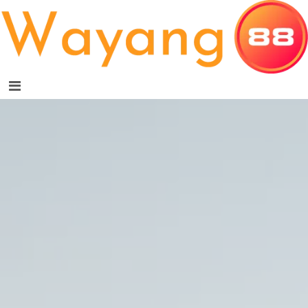
Skip
to
content
Gunakan GoPay untuk deposit dan mainkan slot gacor dengan peluang
menang besar di situs slot terpercaya.