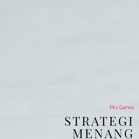
Pkv Games
STRATEGI
MENANG