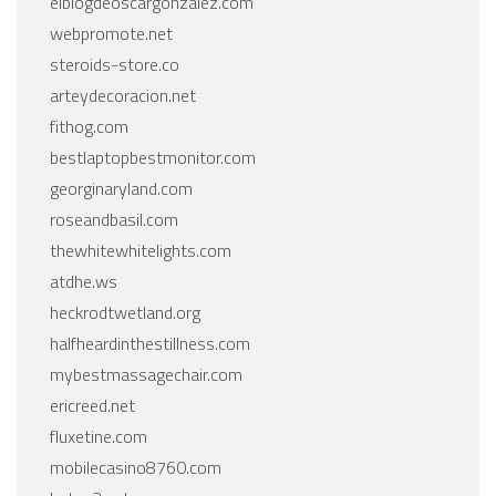
elblogdeoscargonzalez.com
webpromote.net
steroids-store.co
arteydecoracion.net
fithog.com
bestlaptopbestmonitor.com
georginaryland.com
roseandbasil.com
thewhitewhitelights.com
atdhe.ws
heckrodtwetland.org
halfheardinthestillness.com
mybestmassagechair.com
ericreed.net
fluxetine.com
mobilecasino8760.com