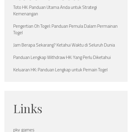
Toto HK: Panduan Utama Anda untuk Strategi
Kemenangan
Pengertian Oh Togel: Panduan Pemula Dalam Permainan
Togel
Jam Berapa Sekarang? Ketahui Waktu di Seluruh Dunia
Panduan Lengkap Withdraw HK: Yang Perlu Diketahui
Keluaran HK: Panduan Lengkap untuk Pemain Togel
Links
pkv games