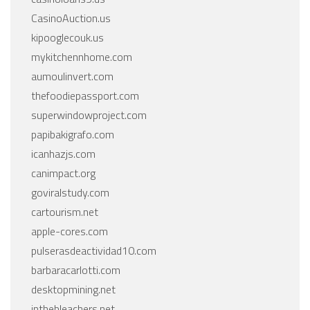
CasinoAuction.us
kipooglecouk.us
mykitchennhome.com
aumoulinvert.com
thefoodiepassport.com
superwindowproject.com
papibakigrafo.com
icanhazjs.com
canimpact.org
goviralstudy.com
cartourism.net
apple-cores.com
pulserasdeactividad10.com
barbaracarlotti.com
desktopmining.net
inthebleachers.net