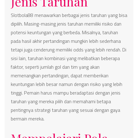
Jenis Taruhan
Slotbola88 menawarkan berbagai jenis taruhan yang bisa
dipilih. Masing-masing jenis taruhan memiliki risiko dan
potensi keuntungan yang berbeda. Misalnya, taruhan
pada hasil akhir pertandingan mungkin lebih sederhana
tetapi juga cenderung memiliki odds yang lebih rendah. Di
sisi lain, taruhan kombinasi yang melibatkan beberapa
faktor, seperti jumlah gol dan tim yang akan
memenangkan pertandingan, dapat memberikan
keuntungan lebih besar namun dengan risiko yang lebih
tinggi. Pemain harus mampu beradaptasi dengan jenis
taruhan yang mereka pilih dan memahami betapa
pentingnya strategi taruhan yang sesuai dengan gaya
bermain mereka.