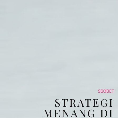
SBOBET
STRATEGI
MENANG DI