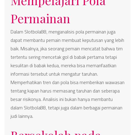
Mempelajari Pola
Permainan
Dalam Slotbola88, menganalisis pola permainan juga
dapat membantu pemain membuat keputusan yang lebih
baik. Misalnya, jika seorang pemain mencatat bahwa tim
tertentu sering mencetak gol di babak pertama tetapi
kesulitan di babak kedua, mereka bisa memanfaatkan
informasi tersebut untuk mengatur taruhan.
Memperhatikan tren dan pola bisa memberikan wawasan
tentang kapan harus memasang taruhan dan seberapa
besar risikonya. Analisis ini bukan hanya membantu
dalam Slotbola88, tetapi juga dalam berbagai permainan
judi lainnya.