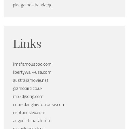
pkv games bandarqq
Links
jimsfamousbbq.com
libertywalk-usa.com
australiamovie.net
gizmobird.co.uk
mp3djsong.com
coursdanglaistoulouse.com
neptunuslex.com
auguri-di-natale.info
michelewatch.us