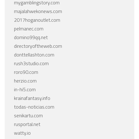
mygamblingstory.com
majalahwekonews.com
2017hoganoutlet.com
pelmanec.com
domino99qq.net
directoryoftheweb.com
donttellashton.com
rush3studio.com
roro90.com
herzio.com
in-hi5.com
krainafantasy.info
todas-noticias.com
senikartu.com
rusportal.net
watty.io