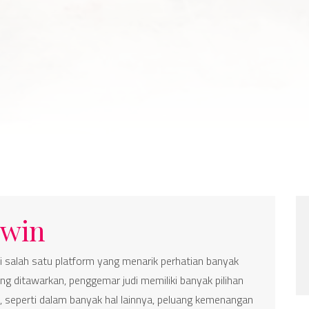
owin
di salah satu platform yang menarik perhatian banyak
 ditawarkan, penggemar judi memiliki banyak pilihan
seperti dalam banyak hal lainnya, peluang kemenangan