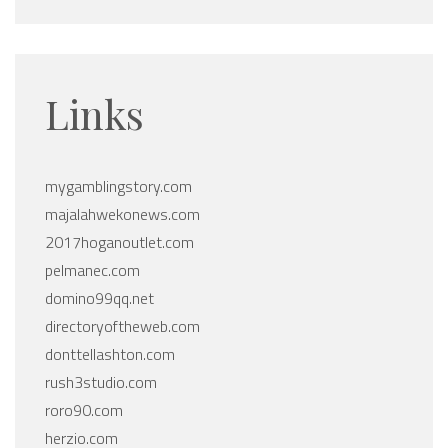
Links
mygamblingstory.com
majalahwekonews.com
2017hoganoutlet.com
pelmanec.com
domino99qq.net
directoryoftheweb.com
donttellashton.com
rush3studio.com
roro90.com
herzio.com