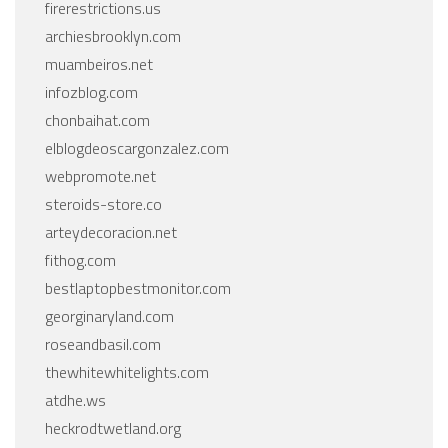
firerestrictions.us
archiesbrooklyn.com
muambeiros.net
infozblog.com
chonbaihat.com
elblogdeoscargonzalez.com
webpromote.net
steroids-store.co
arteydecoracion.net
fithog.com
bestlaptopbestmonitor.com
georginaryland.com
roseandbasil.com
thewhitewhitelights.com
atdhe.ws
heckrodtwetland.org