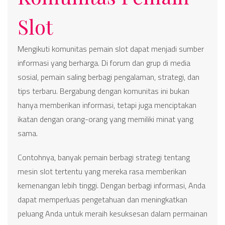
Slot
Mengikuti komunitas pemain slot dapat menjadi sumber
informasi yang berharga. Di forum dan grup di media
sosial, pemain saling berbagi pengalaman, strategi, dan
tips terbaru. Bergabung dengan komunitas ini bukan
hanya memberikan informasi, tetapi juga menciptakan
ikatan dengan orang-orang yang memiliki minat yang
sama.
Contohnya, banyak pemain berbagi strategi tentang
mesin slot tertentu yang mereka rasa memberikan
kemenangan lebih tinggi. Dengan berbagi informasi, Anda
dapat memperluas pengetahuan dan meningkatkan
peluang Anda untuk meraih kesuksesan dalam permainan