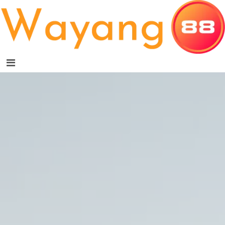
Skip
to
content
Gunakan GoPay untuk deposit dan mainkan slot gacor dengan peluang
menang besar di situs slot terpercaya.