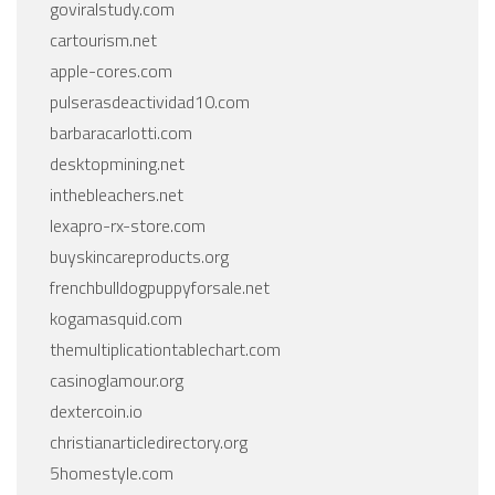
goviralstudy.com
cartourism.net
apple-cores.com
pulserasdeactividad10.com
barbaracarlotti.com
desktopmining.net
inthebleachers.net
lexapro-rx-store.com
buyskincareproducts.org
frenchbulldogpuppyforsale.net
kogamasquid.com
themultiplicationtablechart.com
casinoglamour.org
dextercoin.io
christianarticledirectory.org
5homestyle.com