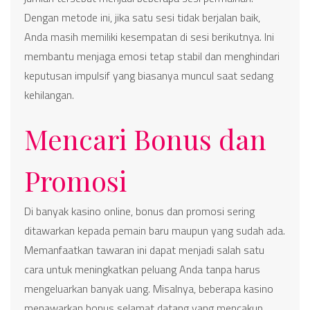
Dengan metode ini, jika satu sesi tidak berjalan baik,
Anda masih memiliki kesempatan di sesi berikutnya. Ini
membantu menjaga emosi tetap stabil dan menghindari
keputusan impulsif yang biasanya muncul saat sedang
kehilangan.
Mencari Bonus dan
Promosi
Di banyak kasino online, bonus dan promosi sering
ditawarkan kepada pemain baru maupun yang sudah ada.
Memanfaatkan tawaran ini dapat menjadi salah satu
cara untuk meningkatkan peluang Anda tanpa harus
mengeluarkan banyak uang. Misalnya, beberapa kasino
menawarkan bonus selamat datang yang mencakup