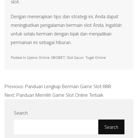
slot.
Dengan menerapkan tips dan strategi ini, Anda dapat
meningkatkan pengalaman bermain slot Anda. Ingatlah
untuk selalu bermain dengan bijak dan menjadikan
permainan ini sebagai hiburan.
Posted In
Casino Online
,
SBOBET
,
Slot Gacor
,
Togel Online
Post
Previous:
Panduan Lengkap Bermain Game Slot 888
Next:
Panduan Memilih Game Slot Online Terbaik
navigation
Search
Search