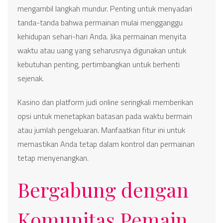
mengambil langkah mundur. Penting untuk menyadari
tanda-tanda bahwa permainan mulai mengganggu
kehidupan sehari-hari Anda. Jika permainan menyita
waktu atau uang yang seharusnya digunakan untuk
kebutuhan penting, pertimbangkan untuk berhenti
sejenak.
Kasino dan platform judi online seringkali memberikan
opsi untuk menetapkan batasan pada waktu bermain
atau jumlah pengeluaran. Manfaatkan fitur ini untuk
memastikan Anda tetap dalam kontrol dan permainan
tetap menyenangkan.
Bergabung dengan
Komunitas Pemain