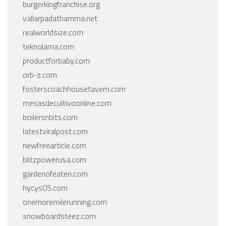
burgerkingfranchise.org
vallarpadathamma.net
realworldsize.com
teknolama.com
productforbaby.com
orb-z.com
fosterscoachhousetavern.com
mesasdecultivoonline.com
boilersnbits.com
latestviralpost.com
newfreearticle.com
blitzpowerusa.com
gardenofeaten.com
hycys05.com
onemoremilerunning.com
snowboardsteez.com