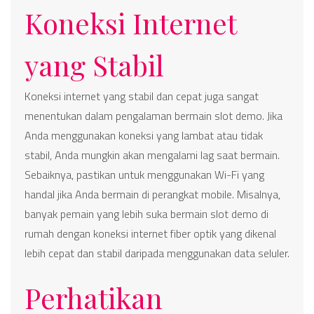
Koneksi Internet
yang Stabil
Koneksi internet yang stabil dan cepat juga sangat
menentukan dalam pengalaman bermain slot demo. Jika
Anda menggunakan koneksi yang lambat atau tidak
stabil, Anda mungkin akan mengalami lag saat bermain.
Sebaiknya, pastikan untuk menggunakan Wi-Fi yang
handal jika Anda bermain di perangkat mobile. Misalnya,
banyak pemain yang lebih suka bermain slot demo di
rumah dengan koneksi internet fiber optik yang dikenal
lebih cepat dan stabil daripada menggunakan data seluler.
Perhatikan