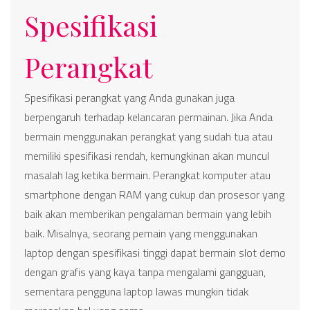
Spesifikasi
Perangkat
Spesifikasi perangkat yang Anda gunakan juga
berpengaruh terhadap kelancaran permainan. Jika Anda
bermain menggunakan perangkat yang sudah tua atau
memiliki spesifikasi rendah, kemungkinan akan muncul
masalah lag ketika bermain. Perangkat komputer atau
smartphone dengan RAM yang cukup dan prosesor yang
baik akan memberikan pengalaman bermain yang lebih
baik. Misalnya, seorang pemain yang menggunakan
laptop dengan spesifikasi tinggi dapat bermain slot demo
dengan grafis yang kaya tanpa mengalami gangguan,
sementara pengguna laptop lawas mungkin tidak