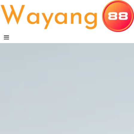
Skip
to
content
Gunakan GoPay untuk deposit dan mainkan slot gacor dengan peluang
menang besar di situs slot terpercaya.