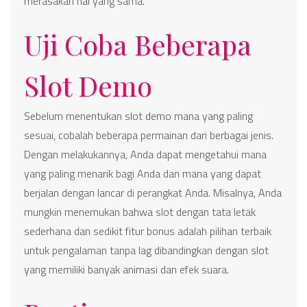
merasakan hal yang sama.
Uji Coba Beberapa
Slot Demo
Sebelum menentukan slot demo mana yang paling
sesuai, cobalah beberapa permainan dari berbagai jenis.
Dengan melakukannya, Anda dapat mengetahui mana
yang paling menarik bagi Anda dan mana yang dapat
berjalan dengan lancar di perangkat Anda. Misalnya, Anda
mungkin menemukan bahwa slot dengan tata letak
sederhana dan sedikit fitur bonus adalah pilihan terbaik
untuk pengalaman tanpa lag dibandingkan dengan slot
yang memiliki banyak animasi dan efek suara.