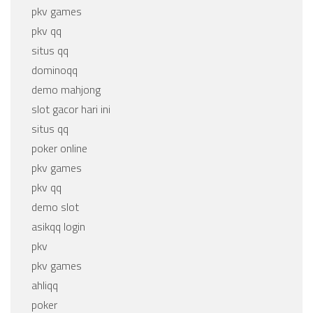
pkv games
pkv qq
situs qq
dominoqq
demo mahjong
slot gacor hari ini
situs qq
poker online
pkv games
pkv qq
demo slot
asikqq login
pkv
pkv games
ahliqq
poker