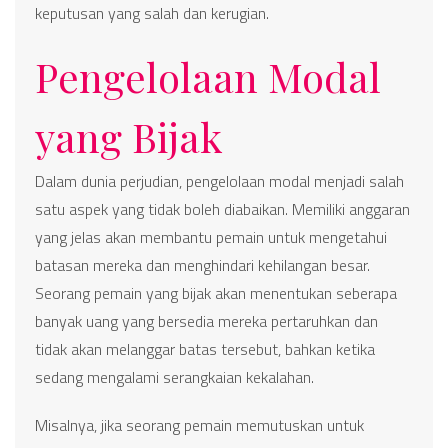
keputusan yang salah dan kerugian.
Pengelolaan Modal
yang Bijak
Dalam dunia perjudian, pengelolaan modal menjadi salah
satu aspek yang tidak boleh diabaikan. Memiliki anggaran
yang jelas akan membantu pemain untuk mengetahui
batasan mereka dan menghindari kehilangan besar.
Seorang pemain yang bijak akan menentukan seberapa
banyak uang yang bersedia mereka pertaruhkan dan
tidak akan melanggar batas tersebut, bahkan ketika
sedang mengalami serangkaian kekalahan.
Misalnya, jika seorang pemain memutuskan untuk