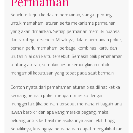
Permainan
Sebelum terjun ke dalam permainan, sangat penting
untuk memahami aturan serta mekanisme permainan
yang akan dimainkan. Setiap permainan memiliki nuansa
dan strategi tersendiri. Misalnya, dalam permainan poker,
pemain perlu memahami berbagai kombinasi kartu dan
urutan nilai dari kartu tersebut. Semakin baik pemahaman
tentang aturan, semakin besar kemungkinan untuk
mengambil keputusan yang tepat pada saat bermain.
Contoh nyata dari pemahaman aturan bisa dilihat ketika
seorang pemain poker mengambil risiko dengan
menggertak. Jika pemain tersebut memahami bagaimana
lawan berpikir dan apa yang mereka pegang, maka
peluang untuk berhasil melakukannya akan lebih tinggi.
Sebaliknya, kurangnya pemahaman dapat mengakibatkan