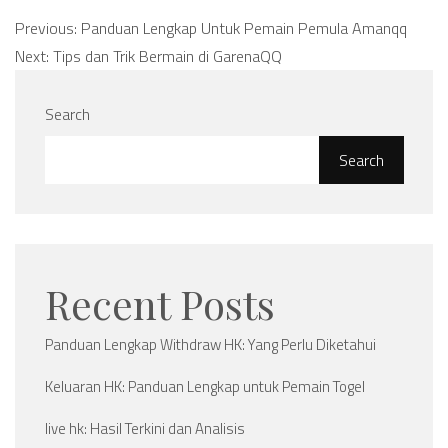
Post
Previous:
Panduan Lengkap Untuk Pemain Pemula Amanqq
Next:
Tips dan Trik Bermain di GarenaQQ
navigation
Search
Search
Recent Posts
Panduan Lengkap Withdraw HK: Yang Perlu Diketahui
Keluaran HK: Panduan Lengkap untuk Pemain Togel
live hk: Hasil Terkini dan Analisis