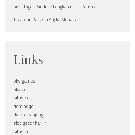
pintu togel: Panduan Lengkap untuk Pemula
Togel dan Rahasia Angka Menang
Links
pkv games
pkv qq
situs qq
dominoqq
demo mahjong
slot gacor hari ini
situs qq