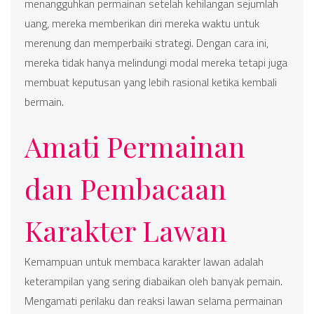
menangguhkan permainan setelah kehilangan sejumlah
uang, mereka memberikan diri mereka waktu untuk
merenung dan memperbaiki strategi. Dengan cara ini,
mereka tidak hanya melindungi modal mereka tetapi juga
membuat keputusan yang lebih rasional ketika kembali
bermain.
Amati Permainan
dan Pembacaan
Karakter Lawan
Kemampuan untuk membaca karakter lawan adalah
keterampilan yang sering diabaikan oleh banyak pemain.
Mengamati perilaku dan reaksi lawan selama permainan