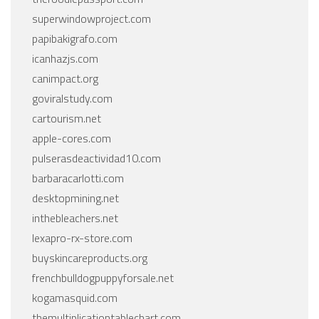
superwindowproject.com
papibakigrafo.com
icanhazjs.com
canimpact.org
goviralstudy.com
cartourism.net
apple-cores.com
pulserasdeactividad10.com
barbaracarlotti.com
desktopmining.net
inthebleachers.net
lexapro-rx-store.com
buyskincareproducts.org
frenchbulldogpuppyforsale.net
kogamasquid.com
themultiplicationtablechart.com