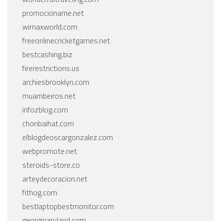
promocioname.net
wimaxworld.com
freeonlinecricketgames.net
bestcashing.biz
firerestrictions.us
archiesbrooklyn.com
muambeiros.net
infozblog.com
chonbaihat.com
elblogdeoscargonzalez.com
webpromote.net
steroids-store.co
arteydecoracion.net
fithog.com
bestlaptopbestmonitor.com
georginaryland.com