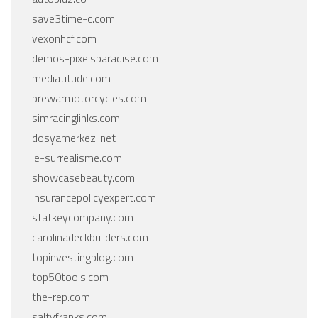
save3time-c.com
vexonhcf.com
demos-pixelsparadise.com
mediatitude.com
prewarmotorcycles.com
simracinglinks.com
dosyamerkezi.net
le-surrealisme.com
showcasebeauty.com
insurancepolicyexpert.com
statkeycompany.com
carolinadeckbuilders.com
topinvestingblog.com
top50tools.com
the-rep.com
saltyfranks.com