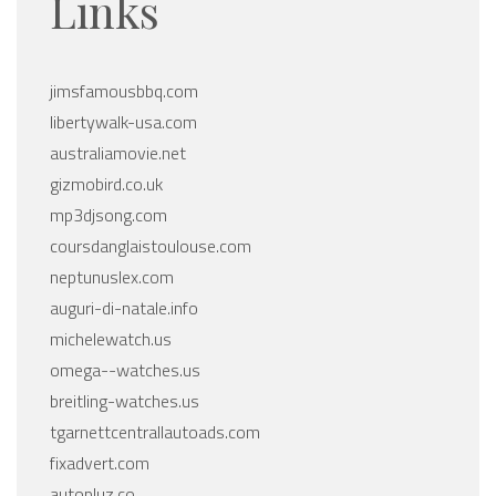
Links
jimsfamousbbq.com
libertywalk-usa.com
australiamovie.net
gizmobird.co.uk
mp3djsong.com
coursdanglaistoulouse.com
neptunuslex.com
auguri-di-natale.info
michelewatch.us
omega--watches.us
breitling-watches.us
tgarnettcentrallautoads.com
fixadvert.com
autopluz.co