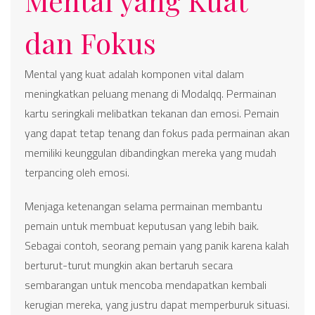
Mental yang Kuat
dan Fokus
Mental yang kuat adalah komponen vital dalam
meningkatkan peluang menang di Modalqq. Permainan
kartu seringkali melibatkan tekanan dan emosi. Pemain
yang dapat tetap tenang dan fokus pada permainan akan
memiliki keunggulan dibandingkan mereka yang mudah
terpancing oleh emosi.
Menjaga ketenangan selama permainan membantu
pemain untuk membuat keputusan yang lebih baik.
Sebagai contoh, seorang pemain yang panik karena kalah
berturut-turut mungkin akan bertaruh secara
sembarangan untuk mencoba mendapatkan kembali
kerugian mereka, yang justru dapat memperburuk situasi.