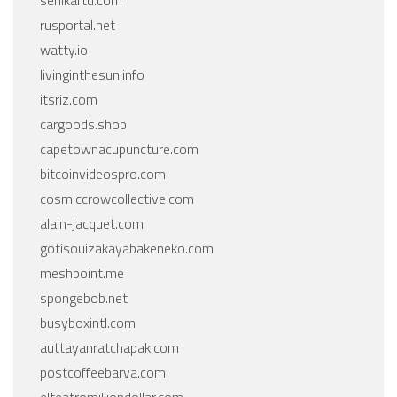
rusportal.net
watty.io
livinginthesun.info
itsriz.com
cargoods.shop
capetownacupuncture.com
bitcoinvideospro.com
cosmiccrowcollective.com
alain-jacquet.com
gotisouizakayabakeneko.com
meshpoint.me
spongebob.net
busyboxintl.com
auttayanratchapak.com
postcoffeebarva.com
elteatromilliondollar.com