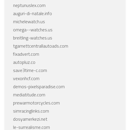
neptunuslex.com
auguri-di-natale.info
michelewatch.us
omega--watches.us
breitling-watches.us
tgarnettcentrallautoads.com
fixadvert.com
autopluz.co
save3time-c.com
vexonhcf.com
demos-pixelsparadise.com
mediatitude.com
prewarmotorcycles.com
simracinglinks.com
dosyamerkezi.net
le-surrealisme.com