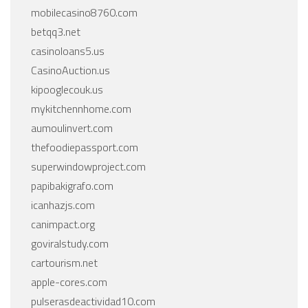
mobilecasino8760.com
betqq3.net
casinoloans5.us
CasinoAuction.us
kipooglecouk.us
mykitchennhome.com
aumoulinvert.com
thefoodiepassport.com
superwindowproject.com
papibakigrafo.com
icanhazjs.com
canimpact.org
goviralstudy.com
cartourism.net
apple-cores.com
pulserasdeactividad10.com