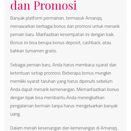
dan Promosi
Banyak platform permainan, termasuk Amanqq,
menawarkan berbagai bonus dan promosi untuk menarik
pemain baru. Manfaatkan kesempatan ini dengan baik.
Bonus ini bisa berupa bonus deposit, cashback, atau
bahkan turnamen gratis.
Sebagai pemain baru, Anda harus membaca syarat dan
ketentuan setiap promosi. Beberapa bonus mungkin
memiliki syarat taruhan yang harus dipenuhi sebelum
Anda dapat menarik kemenangan. Memanfaatkan bonus
dengan bijak bisa membantu Anda meningkatkan
pengalaman bermain tanpa harus mengeluarkan banyak
uang.
Dalam meraih kesenangan dan kemenangan di Amanqq,