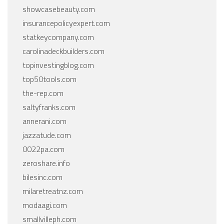
showcasebeauty.com
insurancepolicyexpert.com
statkeycompany.com
carolinadeckbuilders.com
topinvestingblog.com
top50tools.com
the-rep.com
saltyfranks.com
annerani.com
jazzatude.com
0022pa.com
zeroshare.info
bilesinc.com
milaretreatnz.com
modaagi.com
smallvilleph.com