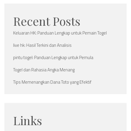
Recent Posts
Keluaran HK: Panduan Lengkap untuk Pemain Togel
live hk: Hasil Terkini dan Analisis
pintu togel: Panduan Lengkap untuk Pemula
Togel dan Rahasia Angka Menang
Tips Memenangkan Dana Toto yang Efektif
Links