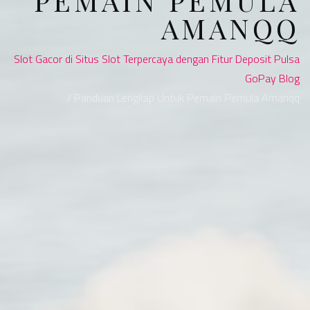
PEMAIN PEMULA
AMANQQ
Slot Gacor di Situs Slot Terpercaya dengan Fitur Deposit Pulsa
GoPay Blog
/ Panduan Lengkap Untuk Pemain Pemula Amanqq