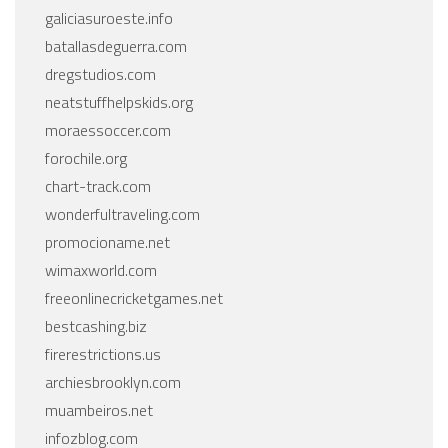
galiciasuroeste.info
batallasdeguerra.com
dregstudios.com
neatstuffhelpskids.org
moraessoccer.com
forochile.org
chart-track.com
wonderfultraveling.com
promocioname.net
wimaxworld.com
freeonlinecricketgames.net
bestcashing.biz
firerestrictions.us
archiesbrooklyn.com
muambeiros.net
infozblog.com