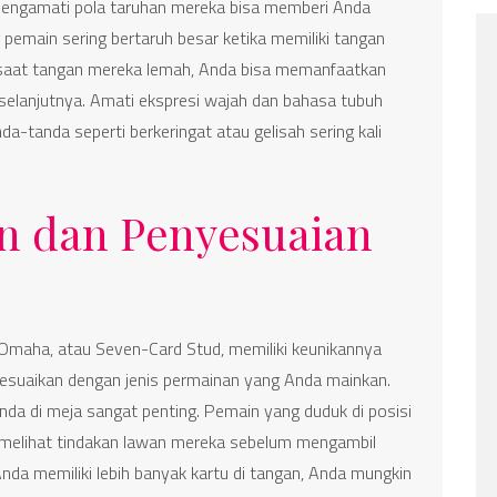
 mengamati pola taruhan mereka bisa memberi Anda
g pemain sering bertaruh besar ketika memiliki tangan
f saat tangan mereka lemah, Anda bisa memanfaatkan
selanjutnya. Amati ekspresi wajah dan bahasa tubuh
-tanda seperti berkeringat atau gelisah sering kali
an dan Penyesuaian
, Omaha, atau Seven-Card Stud, memiliki keunikannya
disesuaikan dengan jenis permainan yang Anda mainkan.
nda di meja sangat penting. Pemain yang duduk di posisi
 melihat tindakan lawan mereka sebelum mengambil
Anda memiliki lebih banyak kartu di tangan, Anda mungkin