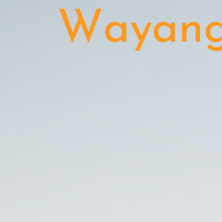
Skip
to
content
Gunakan GoPay untuk deposit dan mainkan slot gacor