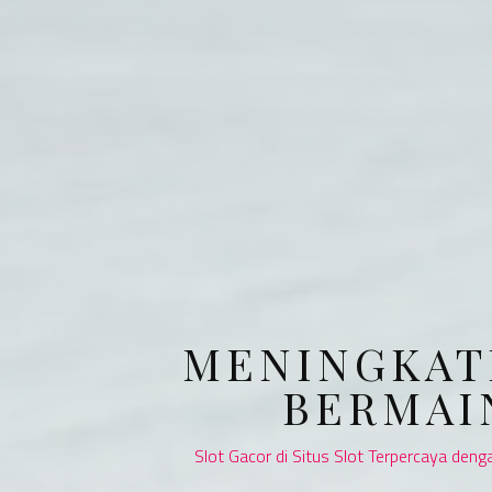
MENINGKAT
BERMAI
Slot Gacor di Situs Slot Terpercaya den