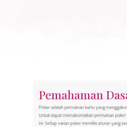
Pemahaman Dasa
Poker adalah permainan kartu yang menggabungk
Untuk dapat memaksimalkan permainan poker 
ini. Setiap varian poker memiliki aturan yang s