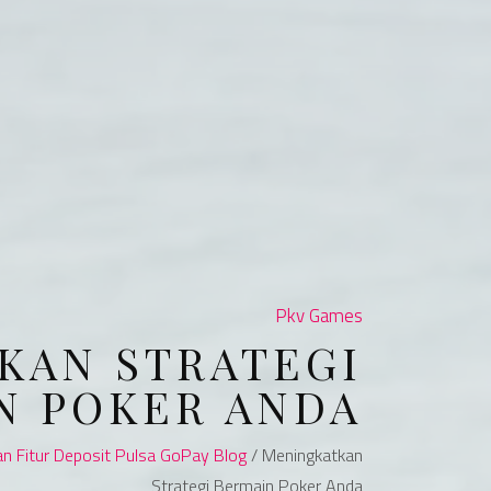
Pkv Games
KAN STRATEGI
N POKER ANDA
gan Fitur Deposit Pulsa GoPay Blog
/ Meningkatkan
Strategi Bermain Poker Anda