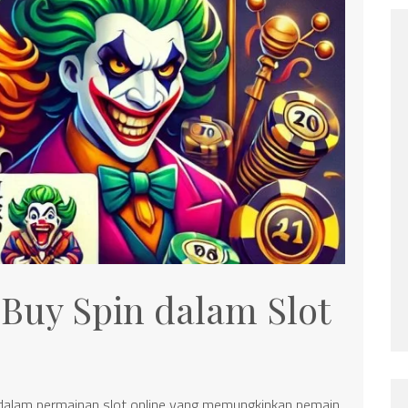
Buy Spin dalam Slot
an dalam permainan slot online yang memungkinkan pemain