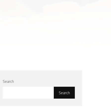
Search
Search